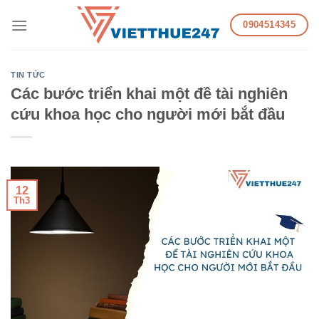
Skip
0904514345
to
content
TIN TỨC
Các bước triển khai một đề tài nghiên
cứu khoa học cho người mới bắt đầu
12
Th3