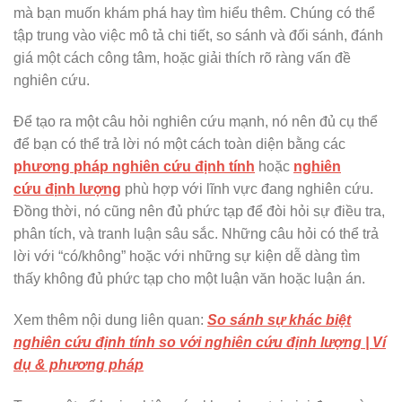
mà bạn muốn khám phá hay tìm hiểu thêm. Chúng có thể
tập trung vào việc mô tả chi tiết, so sánh và đối sánh, đánh
giá một cách công tâm, hoặc giải thích rõ ràng vấn đề
nghiên cứu.
Để tạo ra một câu hỏi nghiên cứu mạnh, nó nên đủ cụ thể
để bạn có thể trả lời nó một cách toàn diện bằng các
phương pháp nghiên cứu định tính
hoặc
nghiên
cứu
đị
nh lượng
phù hợp với lĩnh vực đang nghiên cứu.
Đồng thời, nó cũng nên đủ phức tạp để đòi hỏi sự điều tra,
phân tích, và tranh luận sâu sắc. Những câu hỏi có thể trả
lời với “có/không” hoặc với những sự kiện dễ dàng tìm
thấy không đủ phức tạp cho một luận văn hoặc luận án.
Xem thêm nội dung liên quan:
So sánh sự khác biệt
nghiên cứu định tính so với nghiên cứu định lượng | Ví
dụ & phương pháp