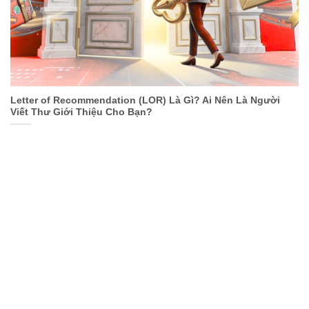
Letter of Recommendation (LOR) Là Gì? Ai Nên Là Người
Viết Thư Giới Thiệu Cho Bạn?