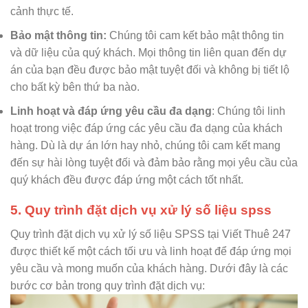
cảnh thực tế.
Bảo mật thông tin:
Chúng tôi cam kết bảo mật thông tin
và dữ liệu của quý khách. Mọi thông tin liên quan đến dự
án của bạn đều được bảo mật tuyệt đối và không bị tiết lộ
cho bất kỳ bên thứ ba nào.
Linh hoạt và đáp ứng yêu cầu đa dạng
: Chúng tôi linh
hoạt trong việc đáp ứng các yêu cầu đa dạng của khách
hàng. Dù là dự án lớn hay nhỏ, chúng tôi cam kết mang
đến sự hài lòng tuyệt đối và đảm bảo rằng mọi yêu cầu của
quý khách đều được đáp ứng một cách tốt nhất.
5. Quy trình đặt dịch vụ xử lý số liệu spss
Quy trình đặt dịch vụ xử lý số liệu SPSS tại Viết Thuê 247
được thiết kế một cách tối ưu và linh hoạt để đáp ứng mọi
yêu cầu và mong muốn của khách hàng. Dưới đây là các
bước cơ bản trong quy trình đặt dịch vụ: