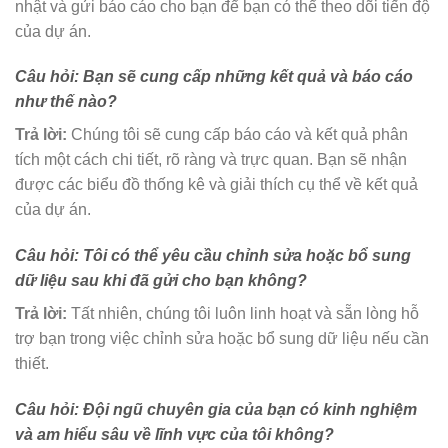
nhật và gửi báo cáo cho bạn để bạn có thể theo dõi tiến độ
của dự án.
Câu hỏi:
Bạn sẽ cung cấp những kết quả và báo cáo
như thế nào?
Trả lời:
Chúng tôi sẽ cung cấp báo cáo và kết quả phân
tích một cách chi tiết, rõ ràng và trực quan. Bạn sẽ nhận
được các biểu đồ thống kê và giải thích cụ thể về kết quả
của dự án.
Câu hỏi:
Tôi có thể yêu cầu chỉnh sửa hoặc bổ sung
dữ liệu sau khi đã gửi cho bạn không?
Trả lời:
Tất nhiên, chúng tôi luôn linh hoạt và sẵn lòng hỗ
trợ bạn trong việc chỉnh sửa hoặc bổ sung dữ liệu nếu cần
thiết.
Câu hỏi: Đội ngũ chuyên gia của bạn có kinh nghiệm
và am hiểu sâu về lĩnh vực của tôi không?