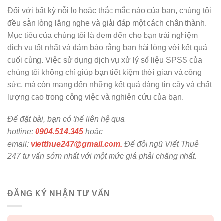
Đối với bất kỳ nỗi lo hoặc thắc mắc nào của bạn, chúng tôi
đều sẵn lòng lắng nghe và giải đáp một cách chân thành.
Mục tiêu của chúng tôi là đem đến cho bạn trải nghiệm
dịch vụ tốt nhất và đảm bảo rằng bạn hài lòng với kết quả
cuối cùng. Việc sử dụng dịch vụ xử lý số liệu SPSS của
chúng tôi không chỉ giúp bạn tiết kiệm thời gian và công
sức, mà còn mang đến những kết quả đáng tin cậy và chất
lượng cao trong công việc và nghiên cứu của bạn.
Để đặt bài, bạn có thể liên hệ qua
hotline:
0904.514.345
hoặc
email:
vietthue247@gmail.com.
Để đội ngũ Viết Thuê
247 tư vấn sớm nhất với một mức giá phải chăng nhất.
ĐĂNG KÝ NHẬN TƯ VẤN