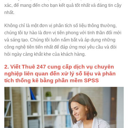
xác, để mang đến cho bạn kết quả tốt nhất và đáng tin cậy
nhất.
Không chỉ là một đơn vị phân tích số liệu thông thường,
chúng tôi tự hào là đơn vị tiên phong với tinh thần đổi mới
và sáng tạo. Chúng tôi luôn nắm bắt và áp dụng những
công nghệ tiên tiến nhất để đáp ứng mọi yêu cầu và đòi
hỏi ngày càng khắt khe của khách hàng.
2. Viết Thuê 247 cung cấp dịch vụ chuyên
nghiệp liên quan đến xử lý số liệu và phân
tích thống kê bằng phần mềm SPSS