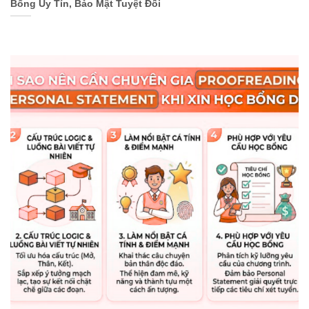
Bổng Uy Tín, Bảo Mật Tuyệt Đối