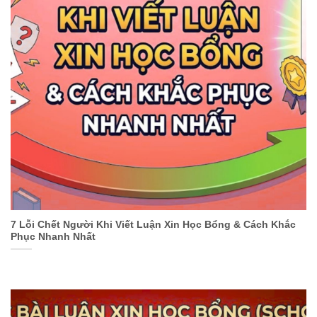
7 Lỗi Chết Người Khi Viết Luận Xin Học Bổng & Cách Khắc
Phục Nhanh Nhất