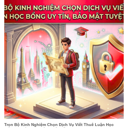
Trọn Bộ Kinh Nghiệm Chọn Dịch Vụ Viết Thuê Luận Học