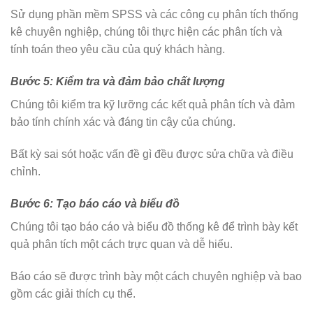
Sử dụng phần mềm SPSS và các công cụ phân tích thống
kê chuyên nghiệp, chúng tôi thực hiện các phân tích và
tính toán theo yêu cầu của quý khách hàng.
Bước 5: Kiểm tra và đảm bảo chất lượng
Chúng tôi kiểm tra kỹ lưỡng các kết quả phân tích và đảm
bảo tính chính xác và đáng tin cậy của chúng.
Bất kỳ sai sót hoặc vấn đề gì đều được sửa chữa và điều
chỉnh.
Bước 6: Tạo báo cáo và biểu đồ
Chúng tôi tạo báo cáo và biểu đồ thống kê để trình bày kết
quả phân tích một cách trực quan và dễ hiểu.
Báo cáo sẽ được trình bày một cách chuyên nghiệp và bao
gồm các giải thích cụ thể.