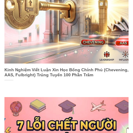
Kinh Nghiệm Viết Luận Xin Học Bổng Chính Phủ (Chevening,
AAS, Fulbright) Trúng Tuyển 100 Phần Trăm