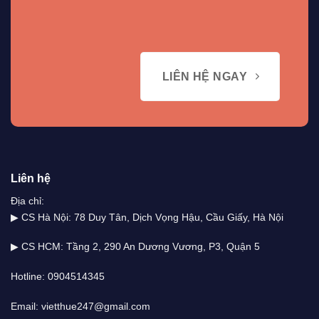
LIÊN HỆ NGAY
Liên hệ
Địa chỉ:
▶ CS Hà Nội: 78 Duy Tân, Dịch Vọng Hậu, Cầu Giấy, Hà Nội
▶ CS HCM: Tầng 2, 290 An Dương Vương, P3, Quận 5
Hotline: 0904514345
Email: vietthue247@gmail.com