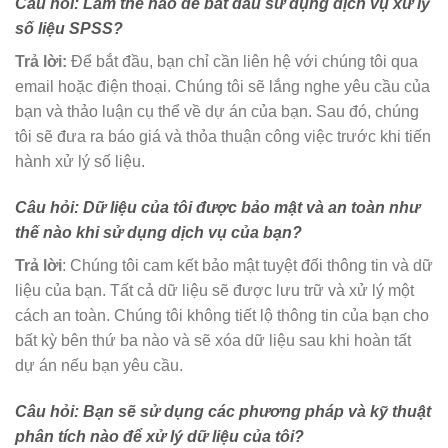
Câu hỏi:
Làm thế nào để bắt đầu sử dụng dịch vụ xử lý
số liệu SPSS?
Trả lời:
Để bắt đầu, bạn chỉ cần liên hệ với chúng tôi qua
email hoặc điện thoại. Chúng tôi sẽ lắng nghe yêu cầu của
bạn và thảo luận cụ thể về dự án của bạn. Sau đó, chúng
tôi sẽ đưa ra báo giá và thỏa thuận công việc trước khi tiến
hành xử lý số liệu.
Câu hỏi:
Dữ liệu của tôi được bảo mật và an toàn như
thế nào khi sử dụng dịch vụ của bạn?
Trả lời
: Chúng tôi cam kết bảo mật tuyệt đối thông tin và dữ
liệu của bạn. Tất cả dữ liệu sẽ được lưu trữ và xử lý một
cách an toàn. Chúng tôi không tiết lộ thông tin của bạn cho
bất kỳ bên thứ ba nào và sẽ xóa dữ liệu sau khi hoàn tất
dự án nếu bạn yêu cầu.
Câu hỏi:
Bạn sẽ sử dụng các phương pháp và kỹ thuật
phân tích nào để xử lý dữ liệu của tôi?