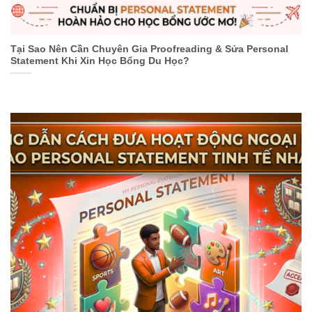
Tại Sao Nên Cần Chuyên Gia Proofreading & Sửa Personal
Statement Khi Xin Học Bổng Du Học?