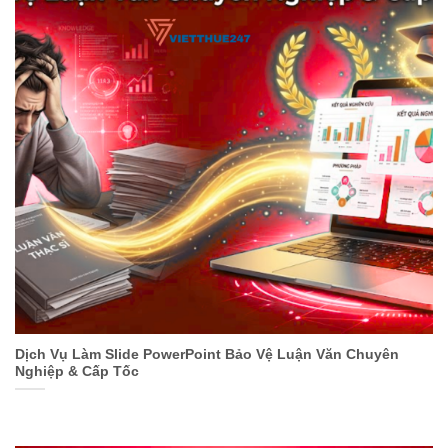
Dịch Vụ Làm Slide PowerPoint Bảo Vệ Luận Văn Chuyên
Nghiệp & Cấp Tốc