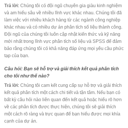
Trả lời:
Chúng tôi có đội ngũ chuyên gia giàu kinh nghiệm
và am hiểu sâu về nhiều lĩnh vực khác nhau. Chúng tôi đã
làm việc với nhiều khách hàng từ các ngành công nghiệp
khác nhau và có nhiều dự án phân tích số liệu thành công.
Đội ngũ của chúng tôi luôn cập nhật kiến thức và kỹ năng
mới nhất trong lĩnh vực phân tích số liệu và SPSS để đảm
bảo rằng chúng tôi có khả năng đáp ứng mọi yêu cầu phức
tạp của bạn.
Câu hỏi:
Bạn sẽ hỗ trợ và giải thích kết quả phân tích
cho tôi như thế nào?
Trả lời:
Chúng tôi cam kết cung cấp sự hỗ trợ và giải thích
kết quả phân tích một cách chi tiết và tận tâm. Nếu bạn có
bất kỳ câu hỏi nào liên quan đến kết quả hoặc hiểu rõ hơn
về các phân tích được thực hiện, chúng tôi sẽ giải thích
một cách rõ ràng và trực quan để bạn hiểu được mọi khía
cạnh của dự án.