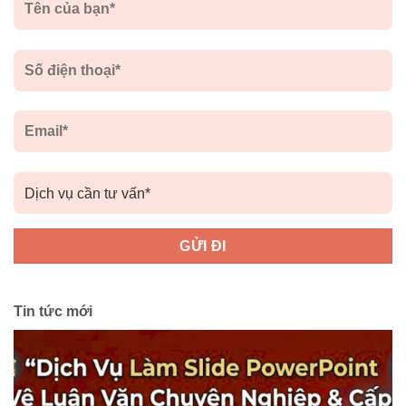
Tin tức mới