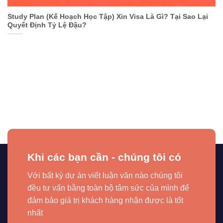
Study Plan (Kế Hoạch Học Tập) Xin Visa Là Gì? Tại Sao Lại
Quyết Định Tỷ Lệ Đậu?
Khi các bạn cần - chúng tôi có
Với bất kỳ dự án viết luận văn nào chúng tôi
đều tư vấn bằng toàn bộ tâm sức của mình để
đảm bảo giá trị khách hàng nhận được là tốt
nhất