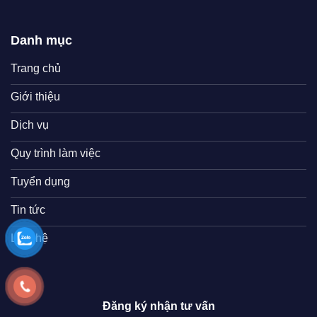
Danh mục
Trang chủ
Giới thiệu
Dịch vụ
Quy trình làm việc
Tuyển dụng
Tin tức
Liên hệ
Đăng ký nhận tư vấn