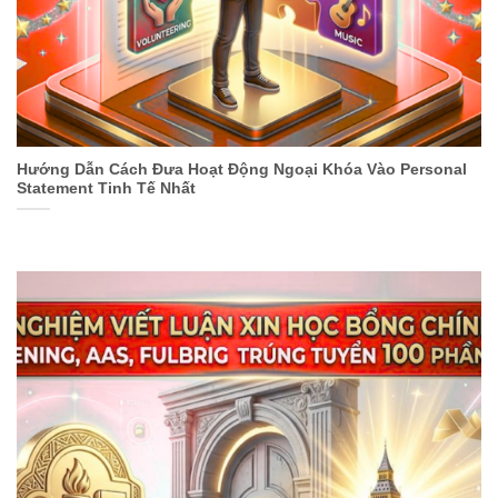
Hướng Dẫn Cách Đưa Hoạt Động Ngoại Khóa Vào Personal
Statement Tinh Tế Nhất