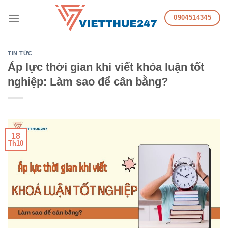
Skip
0904514345
to
content
TIN TỨC
Áp lực thời gian khi viết khóa luận tốt
nghiệp: Làm sao để cân bằng?
18
Th10