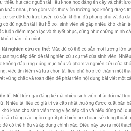
sự thiếu hụt các nguồn tài liệu khoa học đáng tin cậy và chất lư
hân khác nhau, bao gồm việc thư viện trường học không được tr
ác cơ sở dữ liệu trực tuyến có sẵn không đủ phong phú và đa d
ó đủ nguồn tài liệu hỗ trợ, sinh viên sẽ gặp nhiều khó khăn tr
các luận điểm mạch lạc và thuyết phục, cũng như chứng minh cá
 khóa luận của mình.
ề tài nghiên cứu cụ thể:
Mặc dù có thể có sẵn một lượng lớn tài
an trực tiếp đến đề tài nghiên cứu cụ thể của sinh viên. Nhiều 
hoặc không đáp ứng đúng mục tiêu và phạm vi nghiên cứu của khó
ng, việc tìm kiếm và lựa chọn tài liệu phù hợp trở thành một th
uyết vững chắc và toàn diện để phát triển nội dung bài viết một 
ốc tế:
Một trở ngại đáng kể mà nhiều sinh viên phải đối mặt tro
gữ. Nhiều tài liệu có giá trị và cập nhật thường được xuất bản 
khó khăn cho sinh viên trong việc tiếp cận và hiểu đúng nội dun
ỉ có sẵn bằng các ngôn ngữ ít phổ biến hơn hoặc sử dụng thuật 
 để có thể hiểu và áp dụng chính xác. Điều này tạo ra một thác