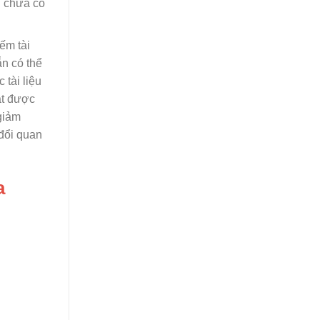
ên chưa có
ếm tài
ẵn có thể
 tài liệu
át được
giảm
 đổi quan
a