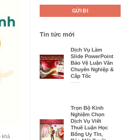
Tin tức mới
Dịch Vụ Làm
Slide PowerPoint
Bảo Vệ Luận Văn
Chuyên Nghiệp &
Cấp Tốc
Trọn Bộ Kinh
Nghiệm Chọn
Dịch Vụ Viết
Thuê Luận Học
Bổng Uy Tín,
ề khả