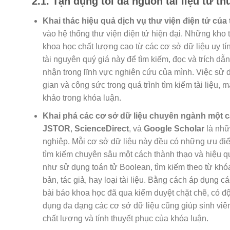
2.1. Tận dụng tối đa nguồn tài liệu từ t
Khai thác hiệu quả dịch vụ thư viện điện tử của
vào hệ thống thư viện điện tử hiện đại. Những kho tà
khoa học chất lượng cao từ các cơ sở dữ liệu uy t
tài nguyên quý giá này để tìm kiếm, đọc và trích d
nhận trong lĩnh vực nghiên cứu của mình. Việc sử dụ
gian và công sức trong quá trình tìm kiếm tài liệu, 
khảo trong khóa luận.
Khai phá các cơ sở dữ liệu chuyên ngành một 
JSTOR
,
ScienceDirect
, và
Google Scholar
là nhữn
nghiệp. Mỗi cơ sở dữ liệu này đều có những ưu điểm
tìm kiếm chuyên sâu một cách thành thạo và hiệu q
như sử dụng toán tử Boolean, tìm kiếm theo từ khóa
bản, tác giả, hay loại tài liệu. Bằng cách áp dụng 
bài báo khoa học đã qua kiểm duyệt chặt chẽ, có độ
dụng đa dạng các cơ sở dữ liệu cũng giúp sinh viên
chất lượng và tính thuyết phục của khóa luận.