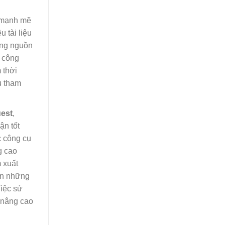
ư mạnh mẽ
 tài liệu
ụng nguồn
c công
 thời
u tham
est
,
ận tốt
c công cụ
g cao
 xuất
cận những
Việc sử
ó nâng cao