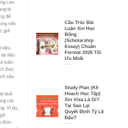
ợng cao.
ang bị
ạng để
Cấu Trúc Bài
ong việc
Luận Xin Học
c giả
Bổng
(Scholarship
Essay) Chuẩn
 liệu,
Format 2026 Tối
tài liệu
Ưu Nhất
a luận.
ách thức
cách sâu
Study Plan (Kế
Hoạch Học Tập)
ng quá
Xin Visa Là Gì?
bằng các
Tại Sao Lại
g. Ví dụ,
Quyết Định Tỷ Lệ
ngữ
Đậu?
h thức