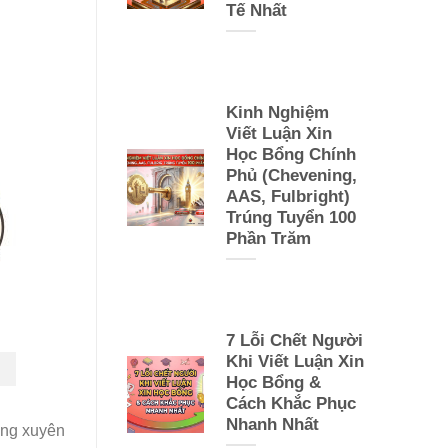
Tế Nhất
Kinh Nghiệm
Viết Luận Xin
Học Bổng Chính
Phủ (Chevening,
AAS, Fulbright)
Trúng Tuyển 100
Phần Trăm
7 Lỗi Chết Người
Khi Viết Luận Xin
Học Bổng &
Cách Khắc Phục
Nhanh Nhất
ờng xuyên