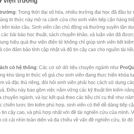
hư viện trường
 trường
: Trong thời đại số hóa, nhiều trường đại học đã đầu t
ng tri thức này mở ra cánh cửa cho sinh viên tiếp cận hàng triệu
ín trên toàn cầu. Sinh viên cần chủ động và thường xuyên tận d
ẫn các bài báo học thuật, sách chuyên khảo, và luận văn đã đượ
ng hiệu quả thư viện điện tử không chỉ giúp sinh viên tiết kiệm
mà còn đảm bảo tính cập nhật và độ tin cậy cao cho nguồn tài liệ
cách có hệ thống
: Các cơ sở dữ liệu chuyên ngành như
ProQu
g kho tàng tri thức vô giá cho sinh viên đang thực hiện khóa lu
 và đặc thù riêng, đòi hỏi sinh viên phải học cách sử dụng cá
uả. Điều này bao gồm việc nắm vững các kỹ thuật tìm kiếm nân
 chuyên ngành, và lọc kết quả theo các tiêu chí cụ thể như năm
các chiến lược tìm kiếm phù hợp, sinh viên có thể dễ dàng tiếp 
 tin cậy cao, và phù hợp nhất với đề tài nghiên cứu của mình. 
 có cái nhìn toàn diện và đa chiều về vấn đề nghiên cứu, từ đ