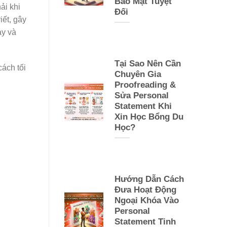
Bảo Mật Tuyệt
ải khi
Đối
iết, gây
ày và
Tại Sao Nên Cần
cách tối
Chuyên Gia
Proofreading &
Sửa Personal
Statement Khi
Xin Học Bổng Du
Học?
Hướng Dẫn Cách
Đưa Hoạt Động
Ngoại Khóa Vào
Personal
Statement Tinh