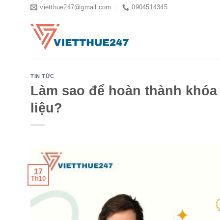
Skip
vietthue247@gmail.com
0904514345
to
content
TIN TỨC
Làm sao để hoàn thành khóa l
liệu?
17
Th10