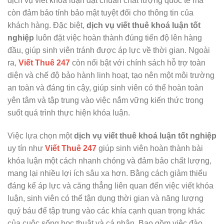
dịch vụ viết khóa luận đạt chuẩn chất lượng quốc tế mà
còn đảm bảo tính bảo mật tuyệt đối cho thông tin của
khách hàng. Đặc biệt,
dịch vụ viết thuê khoá luận tốt
nghiệp
luôn đặt việc hoàn thành đúng tiến độ lên hàng
đầu, giúp sinh viên tránh được áp lực về thời gian. Ngoài
ra,
Viết Thuê 247
còn nổi bật với chính sách hỗ trợ toàn
diện và chế độ bảo hành linh hoạt, tạo nên một môi trường
an toàn và đáng tin cậy, giúp sinh viên có thể hoàn toàn
yên tâm và tập trung vào việc nắm vững kiến thức trong
suốt quá trình thực hiện khóa luận.
Việc lựa chọn một
dịch vụ viết thuê khoá luận tốt nghiệp
uy tín như
Viết Thuê 247
giúp sinh viên hoàn thành bài
khóa luận một cách nhanh chóng và đảm bảo chất lượng,
mang lại nhiều lợi ích sâu xa hơn. Bằng cách giảm thiểu
đáng kể áp lực và căng thẳng liên quan đến việc viết khóa
luận, sinh viên có thể tận dụng thời gian và năng lượng
quý báu để tập trung vào các khía cạnh quan trọng khác
của cuộc sống học thuật và cá nhân. Bao gồm việc đào