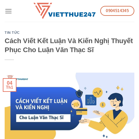
Skip
0904514345
to
content
TIN TỨC
Cách Viết Kết Luận Và Kiến Nghị Thuyết
Phục Cho Luận Văn Thạc Sĩ
04
Th1