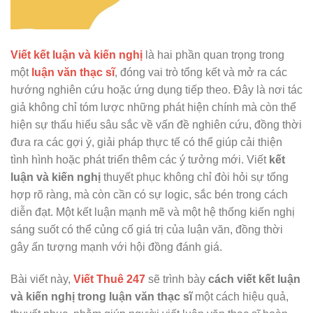
Viết kết luận và kiến nghị
là hai phần quan trọng trong
một
luận văn thạc sĩ
, đóng vai trò tổng kết và mở ra các
hướng nghiên cứu hoặc ứng dụng tiếp theo. Đây là nơi tác
giả không chỉ tóm lược những phát hiện chính mà còn thể
hiện sự thấu hiểu sâu sắc về vấn đề nghiên cứu, đồng thời
đưa ra các gợi ý, giải pháp thực tế có thể giúp cải thiện
tình hình hoặc phát triển thêm các ý tưởng mới. Viết
kết
luận và kiến nghị
thuyết phục không chỉ đòi hỏi sự tổng
hợp rõ ràng, mà còn cần có sự logic, sắc bén trong cách
diễn đạt. Một kết luận mạnh mẽ và một hệ thống kiến nghị
sáng suốt có thể củng cố giá trị của luận văn, đồng thời
gây ấn tượng mạnh với hội đồng đánh giá.
Bài viết này,
Viết Thuê 247
sẽ trình bày
cách viết kết luận
và kiến nghị trong luận văn thạc sĩ
một cách hiệu quả,