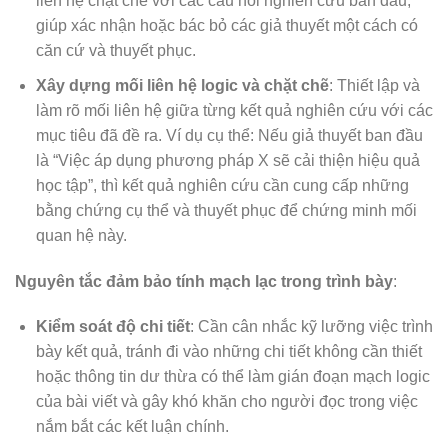
liên hệ chặt chẽ với các câu hỏi nghiên cứu ban đầu,
giúp xác nhận hoặc bác bỏ các giả thuyết một cách có
căn cứ và thuyết phục.
Xây dựng mối liên hệ logic và chặt chẽ
: Thiết lập và
làm rõ mối liên hệ giữa từng kết quả nghiên cứu với các
mục tiêu đã đề ra. Ví dụ cụ thể: Nếu giả thuyết ban đầu
là “Việc áp dụng phương pháp X sẽ cải thiện hiệu quả
học tập”, thì kết quả nghiên cứu cần cung cấp những
bằng chứng cụ thể và thuyết phục để chứng minh mối
quan hệ này.
Nguyên tắc đảm bảo tính mạch lạc trong trình bày
:
Kiểm soát độ chi tiết
: Cần cân nhắc kỹ lưỡng việc trình
bày kết quả, tránh đi vào những chi tiết không cần thiết
hoặc thông tin dư thừa có thể làm gián đoạn mạch logic
của bài viết và gây khó khăn cho người đọc trong việc
nắm bắt các kết luận chính.