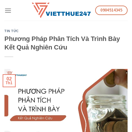
Skip
0904514345
to
content
TIN TỨC
Phương Pháp Phân Tích Và Trình Bày
Kết Quả Nghiên Cứu
02
Th1