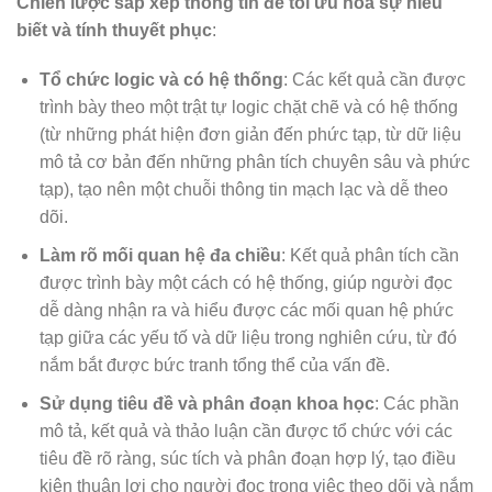
Chiến lược sắp xếp thông tin để tối ưu hóa sự hiểu
biết và tính thuyết phục
:
Tổ chức logic và có hệ thống
: Các kết quả cần được
trình bày theo một trật tự logic chặt chẽ và có hệ thống
(từ những phát hiện đơn giản đến phức tạp, từ dữ liệu
mô tả cơ bản đến những phân tích chuyên sâu và phức
tạp), tạo nên một chuỗi thông tin mạch lạc và dễ theo
dõi.
Làm rõ mối quan hệ đa chiều
: Kết quả phân tích cần
được trình bày một cách có hệ thống, giúp người đọc
dễ dàng nhận ra và hiểu được các mối quan hệ phức
tạp giữa các yếu tố và dữ liệu trong nghiên cứu, từ đó
nắm bắt được bức tranh tổng thể của vấn đề.
Sử dụng tiêu đề và phân đoạn khoa học
: Các phần
mô tả, kết quả và thảo luận cần được tổ chức với các
tiêu đề rõ ràng, súc tích và phân đoạn hợp lý, tạo điều
kiện thuận lợi cho người đọc trong việc theo dõi và nắm