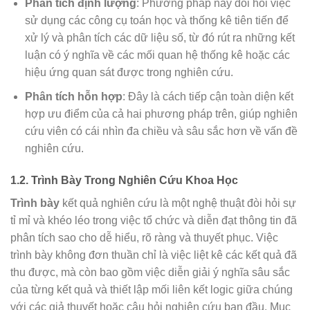
Phân tích định lượng
: Phương pháp này đòi hỏi việc
sử dụng các công cụ toán học và thống kê tiên tiến để
xử lý và phân tích các dữ liệu số, từ đó rút ra những kết
luận có ý nghĩa về các mối quan hệ thống kê hoặc các
hiệu ứng quan sát được trong nghiên cứu.
Phân tích hỗn hợp
: Đây là cách tiếp cận toàn diện kết
hợp ưu điểm của cả hai phương pháp trên, giúp nghiên
cứu viên có cái nhìn đa chiều và sâu sắc hơn về vấn đề
nghiên cứu.
1.2. Trình Bày Trong Nghiên Cứu Khoa Học
Trình bày
kết quả nghiên cứu là một nghệ thuật đòi hỏi sự
tỉ mỉ và khéo léo trong việc tổ chức và diễn đạt thông tin đã
phân tích sao cho dễ hiểu, rõ ràng và thuyết phục. Việc
trình bày không đơn thuần chỉ là việc liệt kê các kết quả đã
thu được, mà còn bao gồm việc diễn giải ý nghĩa sâu sắc
của từng kết quả và thiết lập mối liên kết logic giữa chúng
với các giả thuyết hoặc câu hỏi nghiên cứu ban đầu. Mục