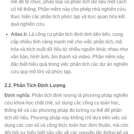
mẽ để tổ chức, phân loại và phân tích dữ liệu một cách
có hệ thống. Phần mềm này cho phép nhà nghiên cứu
thực hiện các phân tích phức tạp và trực quan hóa kết
quả nghiên cứu.
Atlas.ti
: Là công cụ phân tích định tính tiên tiến, cung
cấp nhiều tính năng mạnh mẽ cho việc phân tích, mã
hóa và trích xuất dữ liệu từ nhiều nguồn khác nhau như
văn bản, hình ảnh, âm thanh và video. Phần mềm này
đặc biệt hiệu quả trong việc phân tích các dự án nghiên
cứu quy mô lớn và phức tạp.
2.2. Phân Tích Định Lượng
Định nghĩa
: Phân tích định lượng là phương pháp nghiên
cứu khoa học chặt chẽ, sử dụng các công cụ toán học,
thống kê và các phương pháp đo lường cụ thể để phân
tích dữ liệu. Phương pháp này không chỉ dựa trên việc sử
dụng các con số và công thức toán học đơn thuần, mà còn
đòi hỏi sự hiểu biết sâu sắc về các nguyên tắc thống kê và