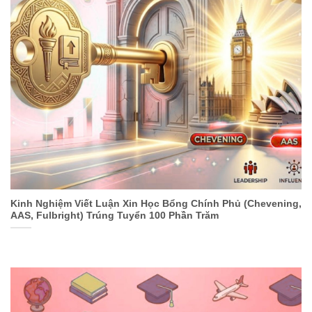
Kinh Nghiệm Viết Luận Xin Học Bổng Chính Phủ (Chevening,
AAS, Fulbright) Trúng Tuyển 100 Phần Trăm