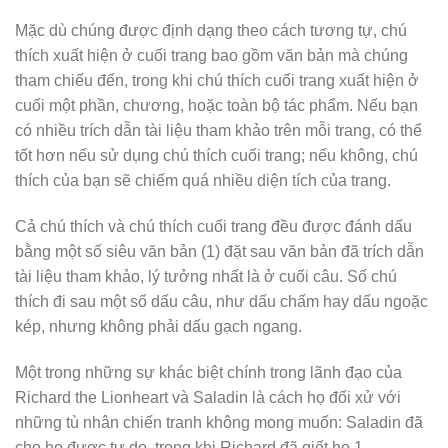
Mặc dù chúng được định dạng theo cách tương tự, chú
thích xuất hiện ở cuối trang bao gồm văn bản mà chúng
tham chiếu đến, trong khi chú thích cuối trang xuất hiện ở
cuối một phần, chương, hoặc toàn bộ tác phẩm. Nếu bạn
có nhiều trích dẫn tài liệu tham khảo trên mỗi trang, có thể
tốt hơn nếu sử dụng chú thích cuối trang; nếu không, chú
thích của bạn sẽ chiếm quá nhiều diện tích của trang.
Cả chú thích và chú thích cuối trang đều được đánh dấu
bằng một số siêu văn bản (1) đặt sau văn bản đã trích dẫn
tài liệu tham khảo, lý tưởng nhất là ở cuối câu. Số chú
thích đi sau một số dấu câu, như dấu chấm hay dấu ngoặc
kép, nhưng không phải dấu gạch ngang.
Một trong những sự khác biệt chính trong lãnh đạo của
Richard the Lionheart và Saladin là cách họ đối xử với
những tù nhân chiến tranh không mong muốn: Saladin đã
cho họ được tự do, trong khi Richard đã giết họ.1