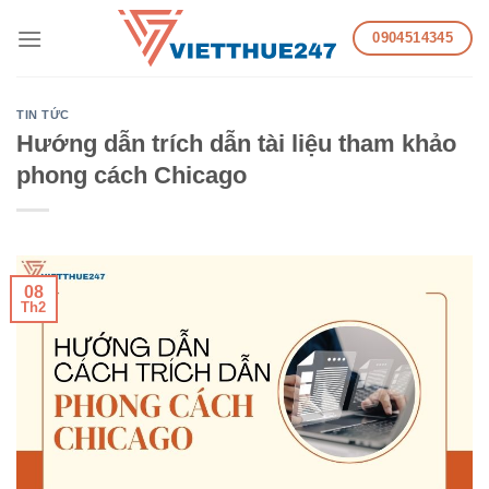
Skip
0904514345
to
content
TIN TỨC
Hướng dẫn trích dẫn tài liệu tham khảo
phong cách Chicago
08
Th2