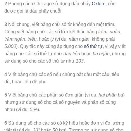
2
Phong cách Chicago sử dụng dấu phẩy
Oxford
, còn
được gọi là dấu phẩy chuỗi.
3
Nói chung, viết bằng chữ số từ không đến một trăm.
Cũng viết bằng chữ các số lớn kết thúc bằng
trăm
,
ngàn
,
trăm ngàn
,
triệu
, hoặc
tỷ
(ví dụ,
năm ngàn
, không phải
5.000
). Quy tắc này cũng áp dụng cho
số thứ tự
, vì vậy viết
bằng chữ các số thứ tự như
đầu tiên
hoặc
ba ngàn
, nhưng
sử dụng số cho các số thứ tự như
103
.
4
Viết bằng chữ các số nếu chúng bắt đầu một câu, tiêu
đề, hoặc tiêu đề phụ.
5
Viết bằng chữ các phân số đơn giản (ví dụ,
hai phần ba
)
nhưng sử dụng số cho cả số nguyên và phân số cùng
nhau (ví dụ,
5 ⅔
).
6
Sử dụng số cho các số có ký hiệu hoặc đơn vị đo lường
viết tắt (ví dụ,
30°
hoặc
50 km
). Tương tự, sử dụng số cho