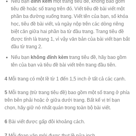
Nếu bạn
đính kèm
một trang tiêu đề, không bao gồm
tiêu đề hoặc số trang trên đó. Viết tiêu đề bài viết một
phần ba đường xuống trang. Viết tên của bạn, số khóa
học, tiêu đề bài viết, và ngày nộp trên các dòng riêng
biệt căn giữa hai phần ba từ đầu trang. Trang tiêu đề
được tính là trang 1, vì vậy văn bản của bài viết bạn bắt
đầu từ trang 2.
Nếu bạn
không đính kèm
trang tiêu đề, hãy bao gồm
tên của bạn và tiêu đề bài viết trên trang đầu tiên.
4
Mỗi trang có một lề từ 1 đến 1,5 inch ở tất cả các cạnh.
5
Mỗi trang (trừ trang tiêu đề) bao gồm một số trang ở phía
trên bên phải hoặc ở giữa dưới trang. Bất kể vị trí bạn
chọn, hãy giữ nó nhất quán trong toàn bộ bài viết.
6
Bài viết được gấp đôi khoảng cách.
7
Mỗi đoạn văn mới được thụt lề nửa inch.