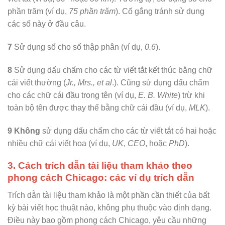
phần trăm (ví dụ,
75 phần trăm
). Cố gắng tránh sử dụng
các số này ở đầu câu.
7
Sử dụng số cho số thập phân (ví dụ,
0.6
).
8
Sử dụng dấu chấm cho các từ viết tắt kết thúc bằng chữ
cái viết thường (
Jr., Mrs., et al
.). Cũng sử dụng dấu chấm
cho các chữ cái đầu trong tên (ví dụ,
E. B. White
) trừ khi
toàn bộ tên được thay thế bằng chữ cái đầu (ví dụ,
MLK
).
9
Không
sử dụng dấu chấm cho các từ viết tắt có hai hoặc
nhiều chữ cái viết hoa (ví dụ,
UK
,
CEO
, hoặc
PhD
).
3. Cách trích dẫn tài liệu tham khảo theo
phong cách Chicago: các ví dụ trích dẫn
Trích dẫn tài liệu tham khảo là một phần cần thiết của bất
kỳ bài viết học thuật nào, không phụ thuộc vào định dạng.
Điều này bao gồm phong cách Chicago, yêu cầu những