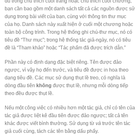
đủ trong chú thích cuối trang hoặc chú thích cuối chương,
bạn cần bao gồm một danh sách tất cả các nguồn được sử
dụng trong bài viết của bạn, cùng với thông tin thư mục
của họ. Danh sách này xuất hiện ở cuối một chương hoặc
toàn bộ công trình. Trong hệ thống ghi chú-thư mục, nó có
tiêu đề “Thư mục”; trong hệ thống tác giả-ngày, nó có tiêu
đề là “Tham khảo” hoặc “Tác phẩm đã được trích dẫn.”
Phần này có định dạng đặc biệt riêng. Tên được đảo
ngược, vì vậy họ đến trước, và tiêu đề được in hoa theo
dạng tiêu đề. Các mục sử dụng thụt lề treo, có nghĩa là
dòng đầu tiên
không
được thụt lề, nhưng mỗi dòng tiếp
theo đều được thụt lề.
Nếu một công việc có nhiều hơn một tác giả, chỉ có tên của
tác giả được liệt kê đầu tiên được đảo ngược; tất cả tên
khác được viết bình thường. Sử dụng từ
và
trước tên tác
giả cuối cùng, tách các tên bằng dấu phẩy.