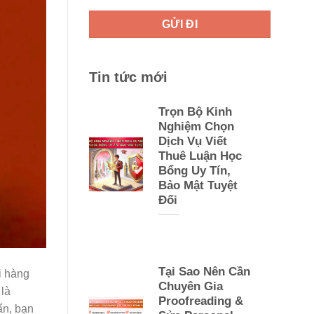
Tin tức mới
Trọn Bộ Kinh
Nghiệm Chọn
Dịch Vụ Viết
Thuê Luận Học
Bổng Uy Tín,
Bảo Mật Tuyệt
Đối
Tại Sao Nên Cần
i hàng
Chuyên Gia
 là
Proofreading &
ẩn, bạn