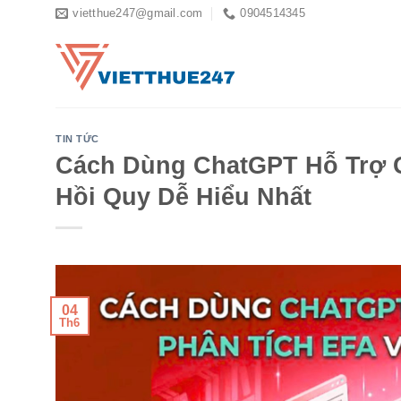
Skip
vietthue247@gmail.com
0904514345
to
content
TIN TỨC
Cách Dùng ChatGPT Hỗ Trợ G
Hồi Quy Dễ Hiểu Nhất
04
Th6