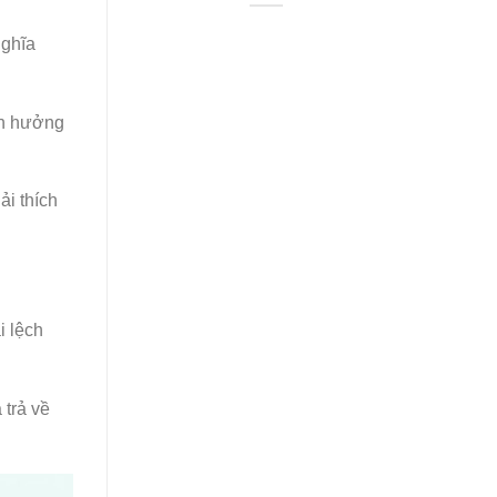
nghĩa
nh hưởng
ải thích
i lệch
 trả về