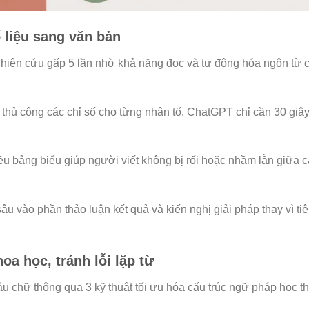
ố liệu sang văn bản
ghiên cứu gấp 5 lần nhờ khả năng đọc và tự động hóa ngôn từ củ
õ thủ công các chỉ số cho từng nhân tố, ChatGPT chỉ cần 30 giâ
u bảng biểu giúp người viết không bị rối hoặc nhầm lẫn giữa 
u vào phần thảo luận kết quả và kiến nghị giải pháp thay vì tiê
a học, tránh lỗi lặp từ
 chữ thông qua 3 kỹ thuật tối ưu hóa cấu trúc ngữ pháp học th