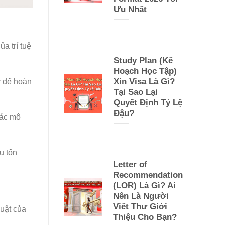
Ưu Nhất
a trí tuệ
Study Plan (Kế
Hoạch Học Tập)
Xin Visa Là Gì?
y để hoàn
Tại Sao Lại
Quyết Định Tỷ Lệ
Đậu?
các mô
u tốn
Letter of
Recommendation
(LOR) Là Gì? Ai
Nên Là Người
Viết Thư Giới
uật của
Thiệu Cho Bạn?