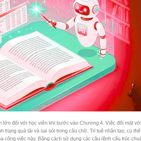
h lớn đối với học viên khi bước vào Chương 4. Việc đối mặt vớ
trạng quá tải và sai sót trong câu chữ. Trí tuệ nhân tạo, cụ thể
hóa công việc này. Bằng cách sử dụng các câu lệnh cấu trúc chu