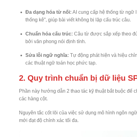
Đa dạng hóa từ nối:
AI cung cấp hệ thống từ ngữ li
thống kê”, giúp bài viết không bị lặp cấu trúc câu.
Chuẩn hóa cấu trúc:
Câu từ được sắp xếp theo đú
bởi văn phong nói định tính.
Sửa lỗi ngữ nghĩa:
Tự động phát hiện và hiệu chỉn
các thuật ngữ toán học phức tạp.
2. Quy trình chuẩn bị dữ liệu 
Phần này hướng dẫn 2 thao tác kỹ thuật bắt buộc để c
các hàng cột.
Nguyên tắc cốt lõi của việc sử dụng mô hình ngôn ngữ l
mới đạt độ chính xác tối đa.