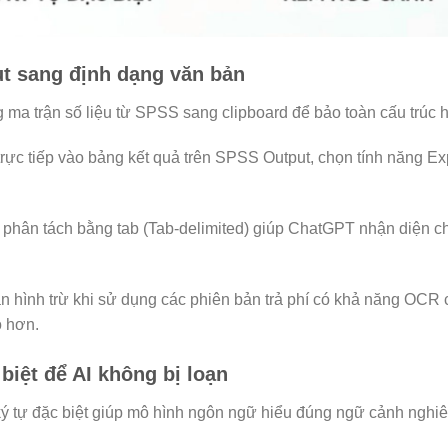
ut sang định dạng văn bản
 ma trận số liệu từ SPSS sang clipboard để bảo toàn cấu trúc h
ực tiếp vào bảng kết quả trên SPSS Output, chọn tính năng Ex
phân tách bằng tab (Tab-delimited) giúp ChatGPT nhận diện c
 hình trừ khi sử dụng các phiên bản trả phí có khả năng OCR cự
o hơn.
 biệt để AI không bị loạn
 ký tự đặc biệt giúp mô hình ngôn ngữ hiểu đúng ngữ cảnh nghi