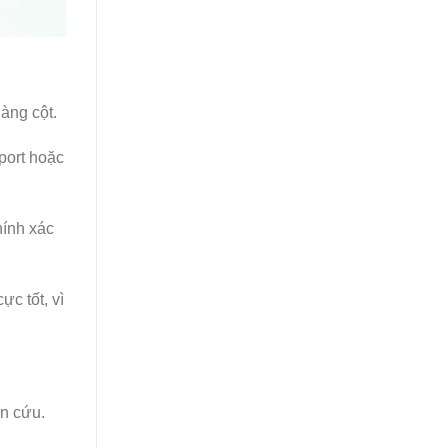
àng cột.
port hoặc
hính xác
c tốt, vì
ên cứu.