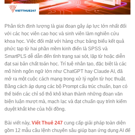
Phân tích định lượng là giai đoạn gây áp lực lớn nhất đối
với các học viên cao học và sinh viên làm nghiên cứu
khoa học. Việc đối mặt với hàng chục bảng biểu kết quả
phức tạp từ hai phần mềm kinh điển là SPSS và
SmartPLS dễ dẫn đến tình trạng sai sót, lặp từ hoặc diễn
đạt sai bản chất toán học. Trí tuệ nhân tạo, đặc biệt là các
mô hình ngôn ngữ lớn như ChatGPT hay Claude AI, đã
mở ra một cuộc cách mạng trong xử lý ngôn từ học thuật.
Bằng cách áp dụng các bộ Prompt cấu trúc chuẩn, bạn có
thể biến các chỉ số thô khô khan thành những đoạn văn
biện luận mượt mà, mạch lạc và đạt chuẩn quy trình kiểm
duyệt khắt khe của hội đồng.
Bài viết này,
Viết Thuê 247
cung cấp giải pháp toàn diện
gồm 12 mẫu câu lệnh chuyên sâu giúp bạn ứng dụng AI để