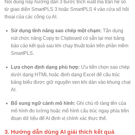
Nội dung này hướng dẫn 3 bước trích xuất ma trận hệ số
từ giao diện SmartPLS 3 hoặc SmartPLS 4 vào cửa sổ hội
thoại của các công cụ AI.
Sử dụng tính năng sao chép một chạm:
Tận dụng
nút chức năng Copy to Clipboard có sẵn tại mọi bảng
báo cáo kết quả sau khi chạy thuật toán trên phần mềm
SmartPLS.
Lựa chọn định dạng phù hợp:
Ưu tiên chọn sao chép
dưới dạng HTML hoặc định dạng Excel để cấu trúc
bảng biểu được giữ nguyên vẹn khi dán vào khung chat
AI.
Bổ sung ngữ cảnh mô hình:
Ghi chú rõ ràng tên của
mô hình đo lường hoặc mô hình cấu trúc ngay phía trên
đoạn dữ liệu để AI định vị chính xác thực thể.
3. Hướng dẫn dùng AI giải thích kết quả