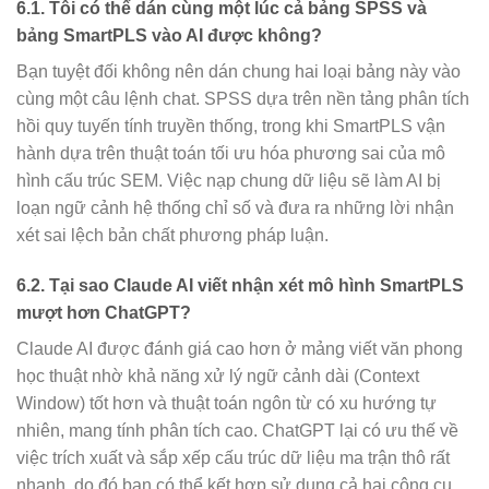
6.1. Tôi có thể dán cùng một lúc cả bảng SPSS và
bảng SmartPLS vào AI được không?
Bạn tuyệt đối không nên dán chung hai loại bảng này vào
cùng một câu lệnh chat. SPSS dựa trên nền tảng phân tích
hồi quy tuyến tính truyền thống, trong khi SmartPLS vận
hành dựa trên thuật toán tối ưu hóa phương sai của mô
hình cấu trúc SEM. Việc nạp chung dữ liệu sẽ làm AI bị
loạn ngữ cảnh hệ thống chỉ số và đưa ra những lời nhận
xét sai lệch bản chất phương pháp luận.
6.2. Tại sao Claude AI viết nhận xét mô hình SmartPLS
mượt hơn ChatGPT?
Claude AI được đánh giá cao hơn ở mảng viết văn phong
học thuật nhờ khả năng xử lý ngữ cảnh dài (Context
Window) tốt hơn và thuật toán ngôn từ có xu hướng tự
nhiên, mang tính phân tích cao. ChatGPT lại có ưu thế về
việc trích xuất và sắp xếp cấu trúc dữ liệu ma trận thô rất
nhanh, do đó bạn có thể kết hợp sử dụng cả hai công cụ.