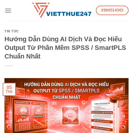
Skip
0904514345
to
content
TIN TỨC
Hướng Dẫn Dùng AI Dịch Và Đọc Hiểu
Output Từ Phần Mềm SPSS / SmartPLS
Chuẩn Nhất
05
Th6