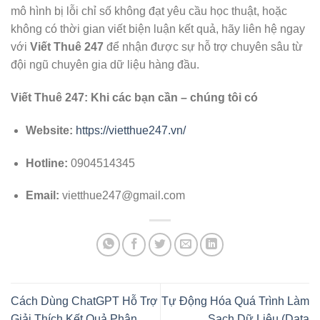
mô hình bị lỗi chỉ số không đạt yêu cầu học thuật, hoặc
không có thời gian viết biện luận kết quả, hãy liên hệ ngay
với
Viết Thuê 247
để nhận được sự hỗ trợ chuyên sâu từ
đội ngũ chuyên gia dữ liệu hàng đầu.
Viết Thuê 247: Khi các bạn cần – chúng tôi có
Website:
https://vietthue247.vn/
Hotline:
0904514345
Email:
vietthue247@gmail.com
Cách Dùng ChatGPT Hỗ Trợ
Tự Động Hóa Quá Trình Làm
Giải Thích Kết Quả Phân
Sạch Dữ Liệu (Data