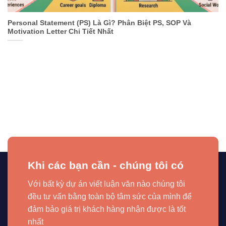
Personal Statement (PS) Là Gì? Phân Biệt PS, SOP Và
Motivation Letter Chi Tiết Nhất
Khi các bạn cần - chúng tôi có
Với bất kỳ dự án viết luận văn nào chúng tôi
đều tư vấn bằng toàn bộ tâm sức của mình để
đảm bảo giá trị khách hàng nhận được là tốt
nhất