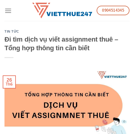
Skip
0904514345
to
content
TIN TỨC
Đi tìm dịch vụ viết assignment thuê –
Tổng hợp thông tin cần biết
26
Th6