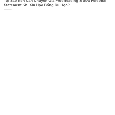
Tại Sao Nên Cần Chuyên Gia Proofreading & Sửa Personal
Statement Khi Xin Học Bổng Du Học?