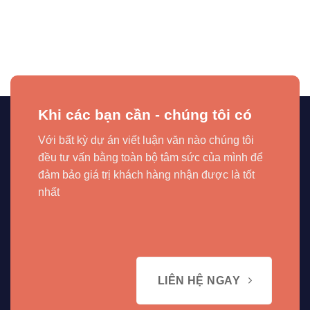
Khi các bạn cần - chúng tôi có
Với bất kỳ dự án viết luận văn nào chúng tôi
đều tư vấn bằng toàn bộ tâm sức của mình để
đảm bảo giá trị khách hàng nhận được là tốt
nhất
LIÊN HỆ NGAY