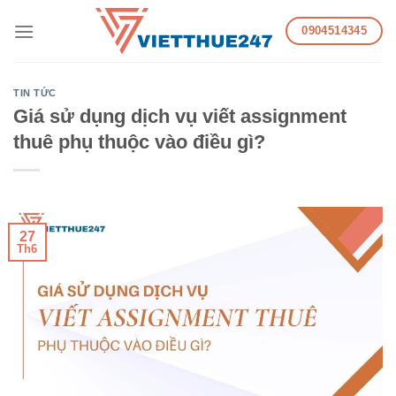
Skip
0904514345
to
content
TIN TỨC
Giá sử dụng dịch vụ viết assignment
thuê phụ thuộc vào điều gì?
27
Th6