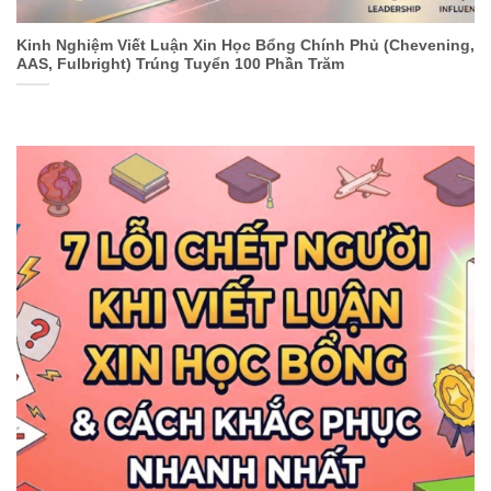
Kinh Nghiệm Viết Luận Xin Học Bổng Chính Phủ (Chevening,
AAS, Fulbright) Trúng Tuyển 100 Phần Trăm