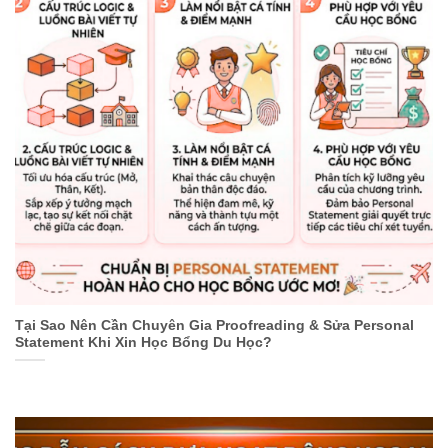
Tại Sao Nên Cần Chuyên Gia Proofreading & Sửa Personal
Statement Khi Xin Học Bổng Du Học?