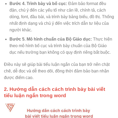
Bước 4. Trình bày và bố cục:
Đảm bảo format đều
đặn, chú ý đến các yếu tố như căn lề, chính tả, cách
dòng, font, đầu bài, và trình bày bảng biểu, đồ thị. Thống
nhất định dạng và chú ý đến việc trích dẫn tư liệu của
người khác.
Bước 5. Mô hình chuẩn của Bộ Giáo dục:
Thực hiện
theo mô hình bố cục và trình bày chuẩn của Bộ Giáo
dục nếu trường bạn không có quy định riêng bắt buộc.
Điều này sẽ giúp bài tiểu luận ngắn của bạn trở nên chặt
chẽ, dễ đọc và dễ theo dõi, đồng thời đảm bảo bạn nhận
được điểm cao.
2. Hướng dẫn cách cách trình bày bài viết
tiểu luận ngắn trong word