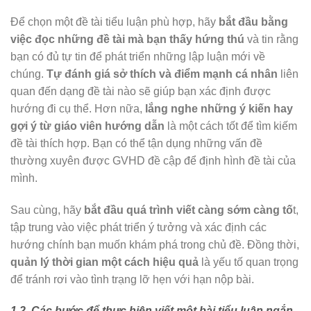
Để chọn một đề tài tiểu luận phù hợp, hãy
bắt đầu bằng
việc đọc những đề tài mà bạn thấy hứng thú
và tin rằng
bạn có đủ tự tin để phát triển những lập luận mới về
chúng.
Tự đánh giá sở thích và điểm mạnh cá nhân
liên
quan đến dạng đề tài nào sẽ giúp bạn xác định được
hướng đi cụ thể. Hơn nữa,
lắng nghe những ý kiến hay
gợi ý từ giáo viên hướng dẫn
là một cách tốt để tìm kiếm
đề tài thích hợp. Bạn có thể tận dụng những vấn đề
thường xuyên được GVHD đề cập để định hình đề tài của
mình.
Sau cùng, hãy
bắt đầu quá trình viết càng sớm càng tố
t,
tập trung vào việc phát triển ý tưởng và xác định các
hướng chính bạn muốn khám phá trong chủ đề. Đồng thời,
quản lý thời gian một cách hiệu quả
là yếu tố quan trọng
để tránh rơi vào tình trạng lỡ hẹn với hạn nộp bài.
1.2. Các bước để thực hiện viết một bài tiểu luận ngắn