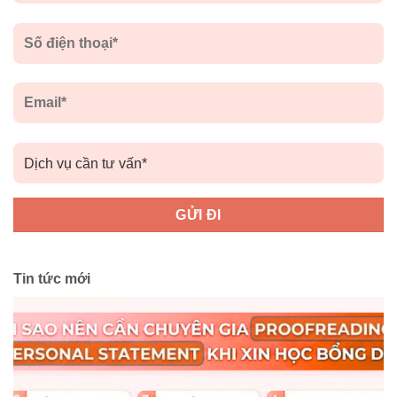
Tin tức mới