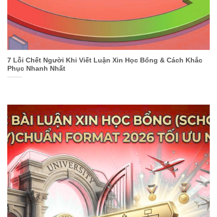
7 Lỗi Chết Người Khi Viết Luận Xin Học Bổng & Cách Khắc
Phục Nhanh Nhất