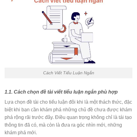
Cách Viết Tiểu Luận Ngắn
1.1. Cách chọn đề tài viết tiểu luận ngắn phù hợp
Lựa chọn đề tài cho tiểu luận đôi khi là một thách thức, đặc
biệt khi bạn cần khám phá những chủ đề chưa được khám
phá rộng rãi trước đây. Điều quan trọng không chỉ là tái tạo
thông tin đã có, mà còn là đưa ra góc nhìn mới, những
khám phá mới.