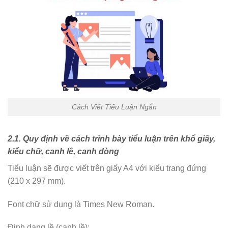
Cách Viết Tiểu Luận Ngắn
2.1. Quy định về cách trình bày tiểu luận trên khổ giấy,
kiểu chữ, canh lề, canh dòng
Tiểu luận sẽ được viết trên giấy A4 với kiểu trang đứng
(210 x 297 mm).
Font chữ sử dụng là Times New Roman.
Định dạng lề (canh lề):