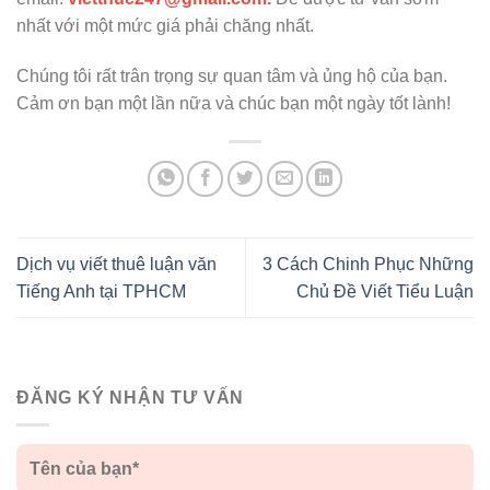
nhất với một mức giá phải chăng nhất.
Chúng tôi rất trân trọng sự quan tâm và ủng hộ của bạn.
Cảm ơn bạn một lần nữa và chúc bạn một ngày tốt lành!
Dịch vụ viết thuê luận văn
3 Cách Chinh Phục Những
Tiếng Anh tại TPHCM
Chủ Đề Viết Tiểu Luận
ĐĂNG KÝ NHẬN TƯ VẤN