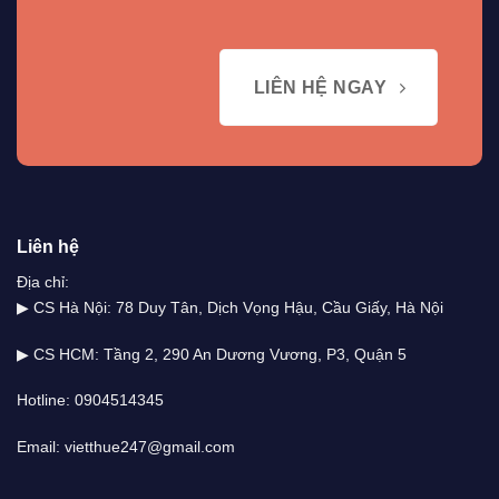
LIÊN HỆ NGAY
Liên hệ
Địa chỉ:
▶ CS Hà Nội: 78 Duy Tân, Dịch Vọng Hậu, Cầu Giấy, Hà Nội
▶ CS HCM: Tầng 2, 290 An Dương Vương, P3, Quận 5
Hotline: 0904514345
Email: vietthue247@gmail.com