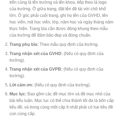
trên cùng là tên trường và tên khoa, tiếp theo là logo
của trường. Ở giữa trang, đặt tên đề tài với chữ khổ
lớn. Ở góc phải cuối trang, ghi họ tên của GVHD, tên
học viên, mã học viên, lớp, năm học và ngày tháng năm
thực hiện. Trang bìa cần được đóng khung theo mẫu
của trường để đảm bảo đẹp và đúng chuẩn.
Trang phụ bìa:
Theo mẫu quy định của trường.
Trang nhận xét của GVHD:
(Nếu có quy định của
trường).
Trang nhận xét của GVPB:
(Nếu có quy định của
trường).
Lời cảm ơn:
(Nếu có quy định của trường).
Mục lục:
Bao gồm các đề mục lớn và đề mục nhỏ của
bài tiểu luận. Mục lục có thể chia thành tối đa là bốn cấp
tiêu đề, và trong cùng một cấp ít nhất phải có hai tiêu đề
con cùng cấp.