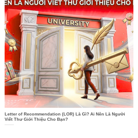
Letter of Recommendation (LOR) Là Gì? Ai Nên Là Người
Viết Thư Giới Thiệu Cho Bạn?