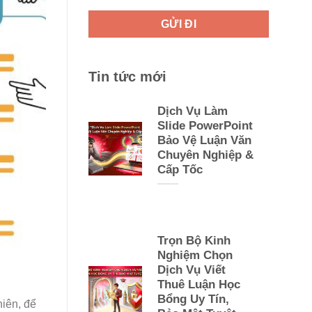
Tin tức mới
Dịch Vụ Làm
Slide PowerPoint
Bảo Vệ Luận Văn
Chuyên Nghiệp &
Cấp Tốc
Trọn Bộ Kinh
Nghiệm Chọn
Dịch Vụ Viết
Thuê Luận Học
Bổng Uy Tín,
hiên, để