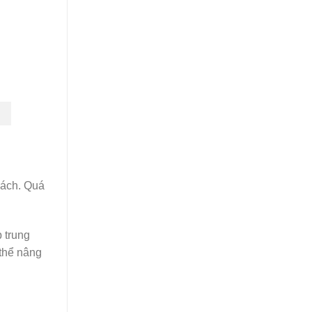
 lách. Quá
 trung
 thể nâng