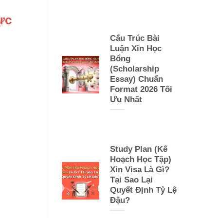
ực
Cấu Trúc Bài
Luận Xin Học
Bổng
(Scholarship
Essay) Chuẩn
Format 2026 Tối
Ưu Nhất
Study Plan (Kế
Hoạch Học Tập)
Xin Visa Là Gì?
Tại Sao Lại
Quyết Định Tỷ Lệ
Đậu?