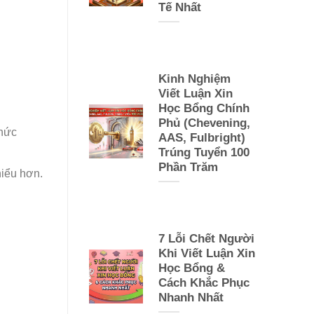
Tế Nhất
Kinh Nghiệm
Viết Luận Xin
Học Bổng Chính
Phủ (Chevening,
thức
AAS, Fulbright)
Trúng Tuyển 100
Phần Trăm
hiểu hơn.
7 Lỗi Chết Người
Khi Viết Luận Xin
Học Bổng &
Cách Khắc Phục
Nhanh Nhất