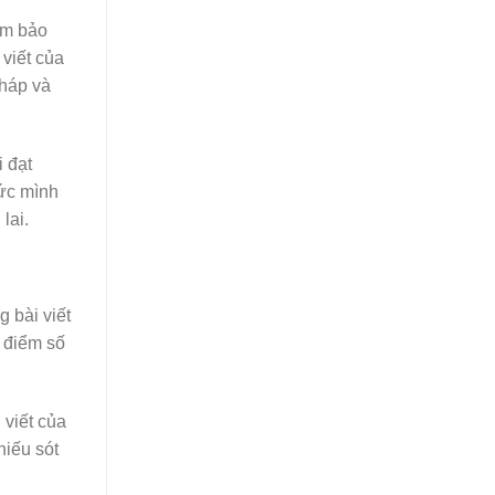
ảm bảo
 viết của
pháp và
 đạt
sức mình
lai.
 bài viết
 điểm số
 viết của
hiếu sót