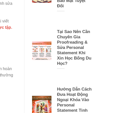
Bảo Mật Tuyệt
ỉnh sửa
Đối
 viết
ực tập.
Tại Sao Nên Cần
Chuyên Gia
Proofreading &
Sửa Personal
Statement Khi
Xin Học Bổng Du
Học?
ên hoàn
y thường
Hướng Dẫn Cách
Đưa Hoạt Động
Ngoại Khóa Vào
Personal
Statement Tinh