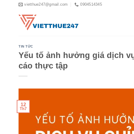
Skip
vietthue247@gmail.com
0904514345
to
content
TIN TỨC
Yếu tố ảnh hưởng giá dịch vụ
cáo thực tập
12
Th7