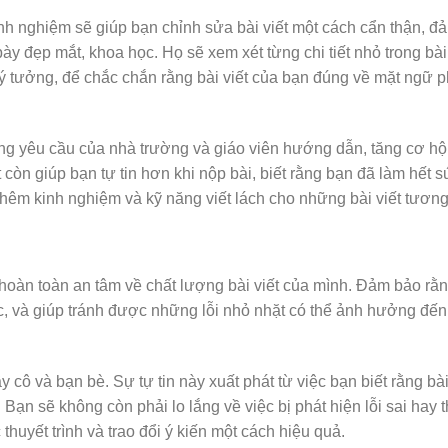
nh nghiệm sẽ giúp bạn chỉnh sửa bài viết một cách cẩn thận, đ
bày đẹp mắt, khoa học. Họ sẽ xem xét từng chi tiết nhỏ trong bài
 ý tưởng, để chắc chắn rằng bài viết của bạn đúng về mặt ngữ 
ứng yêu cầu của nhà trường và giáo viên hướng dẫn, tăng cơ hội
t còn giúp bạn tự tin hơn khi nộp bài, biết rằng bạn đã làm hết 
thêm kinh nghiệm và kỹ năng viết lách cho những bài viết tương 
 hoàn toàn an tâm về chất lượng bài viết của mình. Đảm bảo rằng
c, và giúp tránh được những lỗi nhỏ nhặt có thể ảnh hưởng đến
y cô và bạn bè. Sự tự tin này xuất phát từ việc bạn biết rằng bài
Bạn sẽ không còn phải lo lắng về việc bị phát hiện lỗi sai hay t
 thuyết trình và trao đổi ý kiến một cách hiệu quả.