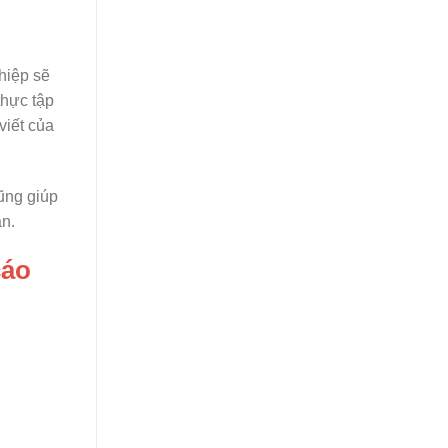
hiệp sẽ
thực tập
viết của
cũng giúp
ân.
cáo