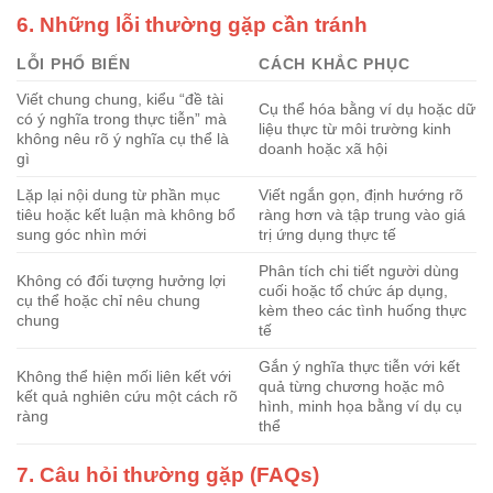
6. Những lỗi thường gặp cần tránh
LỖI PHỔ BIẾN
CÁCH KHẮC PHỤC
Viết chung chung, kiểu “đề tài
Cụ thể hóa bằng ví dụ hoặc dữ
có ý nghĩa trong thực tiễn” mà
liệu thực từ môi trường kinh
không nêu rõ ý nghĩa cụ thể là
doanh hoặc xã hội
gì
Lặp lại nội dung từ phần mục
Viết ngắn gọn, định hướng rõ
tiêu hoặc kết luận mà không bổ
ràng hơn và tập trung vào giá
sung góc nhìn mới
trị ứng dụng thực tế
Phân tích chi tiết người dùng
Không có đối tượng hưởng lợi
cuối hoặc tổ chức áp dụng,
cụ thể hoặc chỉ nêu chung
kèm theo các tình huống thực
chung
tế
Gắn ý nghĩa thực tiễn với kết
Không thể hiện mối liên kết với
quả từng chương hoặc mô
kết quả nghiên cứu một cách rõ
hình, minh họa bằng ví dụ cụ
ràng
thể
7. Câu hỏi thường gặp (FAQs)