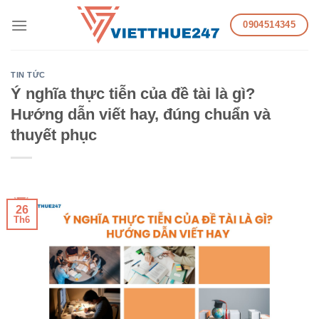
Skip
0904514345
to
content
TIN TỨC
Ý nghĩa thực tiễn của đề tài là gì?
Hướng dẫn viết hay, đúng chuẩn và
thuyết phục
26
Th6