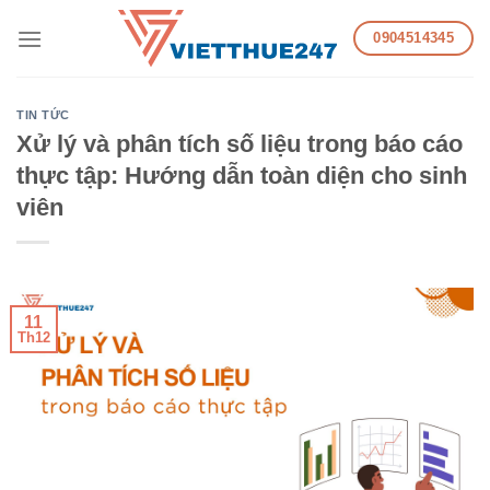
Skip
0904514345
to
content
TIN TỨC
Xử lý và phân tích số liệu trong báo cáo
thực tập: Hướng dẫn toàn diện cho sinh
viên
11
Th12