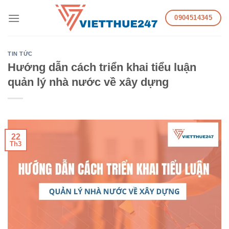
Skip
0904514345
to
content
TIN TỨC
Hướng dẫn cách triển khai tiểu luận
quản lý nhà nước về xây dựng
22
Th3