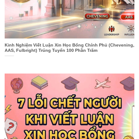
Kinh Nghiệm Viết Luận Xin Học Bổng Chính Phủ (Chevening,
AAS, Fulbright) Trúng Tuyển 100 Phần Trăm