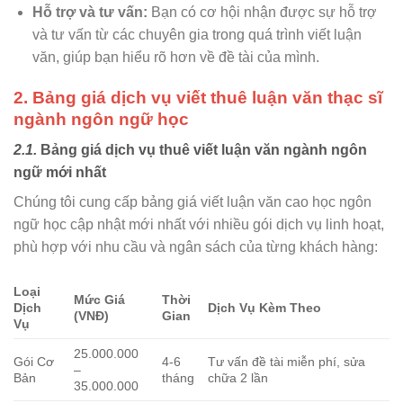
Hỗ trợ và tư vấn:
Bạn có cơ hội nhận được sự hỗ trợ
và tư vấn từ các chuyên gia trong quá trình viết luận
văn, giúp bạn hiểu rõ hơn về đề tài của mình.
2. Bảng giá dịch vụ viết thuê luận văn thạc sĩ
ngành ngôn ngữ học
2.1.
Bảng giá dịch vụ thuê viết luận văn ngành ngôn
ngữ mới nhất
Chúng tôi cung cấp bảng giá viết luận văn cao học ngôn
ngữ học cập nhật mới nhất với nhiều gói dịch vụ linh hoạt,
phù hợp với nhu cầu và ngân sách của từng khách hàng:
Loại
Mức Giá
Thời
Dịch
Dịch Vụ Kèm Theo
(VNĐ)
Gian
Vụ
25.000.000
Gói Cơ
4-6
Tư vấn đề tài miễn phí, sửa
–
Bản
tháng
chữa 2 lần
35.000.000