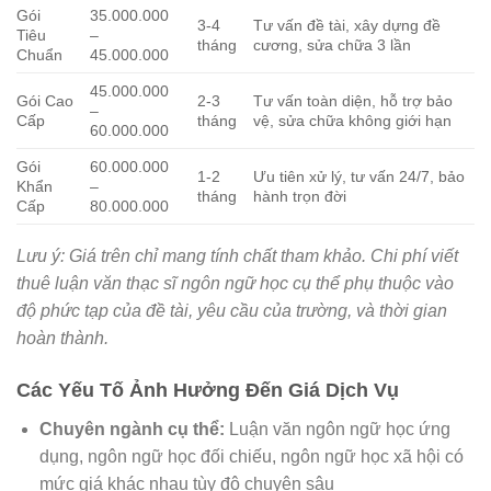
Gói
35.000.000
3-4
Tư vấn đề tài, xây dựng đề
Tiêu
–
tháng
cương, sửa chữa 3 lần
Chuẩn
45.000.000
45.000.000
Gói Cao
2-3
Tư vấn toàn diện, hỗ trợ bảo
–
Cấp
tháng
vệ, sửa chữa không giới hạn
60.000.000
Gói
60.000.000
1-2
Ưu tiên xử lý, tư vấn 24/7, bảo
Khẩn
–
tháng
hành trọn đời
Cấp
80.000.000
Lưu ý: Giá trên chỉ mang tính chất tham khảo. Chi phí viết
thuê luận văn thạc sĩ ngôn ngữ học cụ thể phụ thuộc vào
độ phức tạp của đề tài, yêu cầu của trường, và thời gian
hoàn thành.
Các Yếu Tố Ảnh Hưởng Đến Giá Dịch Vụ
Chuyên ngành cụ thể:
Luận văn ngôn ngữ học ứng
dụng, ngôn ngữ học đối chiếu, ngôn ngữ học xã hội có
mức giá khác nhau tùy độ chuyên sâu