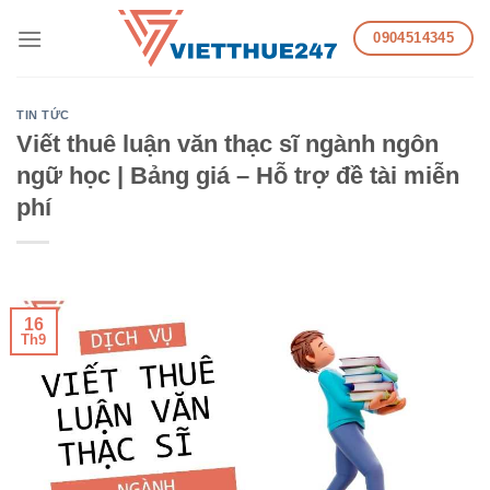
Skip
0904514345
to
content
TIN TỨC
Viết thuê luận văn thạc sĩ ngành ngôn
ngữ học | Bảng giá – Hỗ trợ đề tài miễn
phí
16
Th9