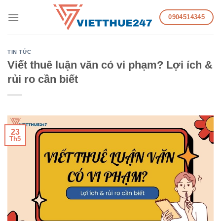
Skip
0904514345
to
content
TIN TỨC
Viết thuê luận văn có vi phạm? Lợi ích &
rủi ro cần biết
23
Th5