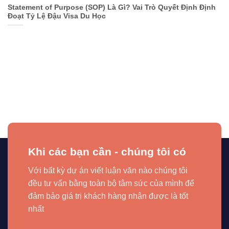
Statement of Purpose (SOP) Là Gì? Vai Trò Quyết Định Định
Đoạt Tỷ Lệ Đậu Visa Du Học
Khi các bạn cần - chúng tôi có
Với bất kỳ dự án viết luận văn nào chúng tôi
đều tư vấn bằng toàn bộ tâm sức của mình để
đảm bảo giá trị khách hàng nhận được là tốt
nhất