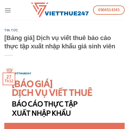
Skip
0904514345
to
content
TIN TỨC
[Bảng giá] Dịch vụ viết thuê báo cáo
thực tập xuất nhập khẩu giá sinh viên
27
Th12