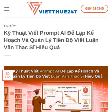
Skip
0904514345
to
content
TIN TỨC
Kỹ Thuật Viết Prompt AI Để Lập Kế
Hoạch Và Quản Lý Tiến Độ Viết Luận
Văn Thạc Sĩ Hiệu Quả
31
Th5