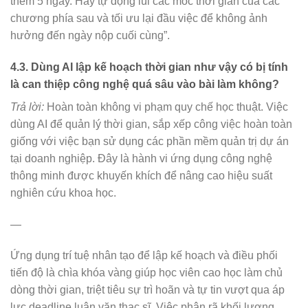
thêm 5 ngày. Hãy tự động lùi các mốc thời gian của các
chương phía sau và tối ưu lại đầu việc để không ảnh
hưởng đến ngày nộp cuối cùng”.
4.3. Dùng AI lập kế hoạch thời gian như vậy có bị tính
là can thiệp công nghệ quá sâu vào bài làm không?
Trả lời:
Hoàn toàn không vi phạm quy chế học thuật. Việc
dùng AI để quản lý thời gian, sắp xếp công việc hoàn toàn
giống với việc bạn sử dụng các phần mềm quản trị dự án
tại doanh nghiệp. Đây là hành vi ứng dụng công nghệ
thông minh được khuyến khích để nâng cao hiệu suất
nghiên cứu khoa học.
—
Ứng dụng trí tuệ nhân tạo để lập kế hoạch và điều phối
tiến độ là chìa khóa vàng giúp học viên cao học làm chủ
dòng thời gian, triệt tiêu sự trì hoãn và tự tin vượt qua áp
lực deadline luận văn thạc sĩ. Việc phân rã khối lượng