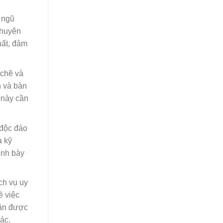
i ngũ
chuyên
hất, đảm
 chẽ và
n và bàn
h này cần
 độc đáo
a kỹ
ình bày
ch vụ uy
ề việc
cần được
ác.