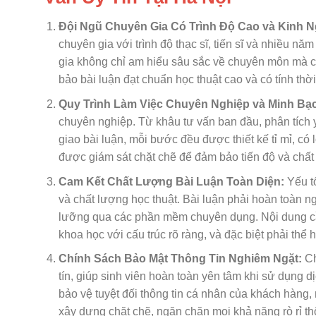
Đội Ngũ Chuyên Gia Có Trình Độ Cao và Kinh 
chuyên gia với trình độ thạc sĩ, tiến sĩ và nhiều nă
gia không chỉ am hiểu sâu sắc về chuyên môn mà 
bảo bài luận đạt chuẩn học thuật cao và có tính thời
Quy Trình Làm Việc Chuyên Nghiệp và Minh Bạ
chuyên nghiệp. Từ khâu tư vấn ban đầu, phân tích yê
giao bài luận, mỗi bước đều được thiết kế tỉ mỉ, có 
được giám sát chặt chẽ để đảm bảo tiến độ và chất 
Cam Kết Chất Lượng Bài Luận Toàn Diện:
Yếu t
và chất lượng học thuật. Bài luận phải hoàn toàn n
lưỡng qua các phần mềm chuyên dụng. Nội dung cần 
khoa học với cấu trúc rõ ràng, và đặc biệt phải th
Chính Sách Bảo Mật Thông Tin Nghiêm Ngặt:
Ch
tín, giúp sinh viên hoàn toàn yên tâm khi sử dụng d
bảo vệ tuyệt đối thông tin cá nhân của khách hàng, 
xây dựng chặt chẽ, ngăn chặn mọi khả năng rò rỉ th