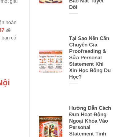
Bảo Mật Tuyệt
 một giải
Đối
ận hoàn
47
sẽ
 bạn có
Tại Sao Nên Cần
Chuyên Gia
Proofreading &
Sửa Personal
Statement Khi
Xin Học Bổng Du
Học?
Nội
Hướng Dẫn Cách
Đưa Hoạt Động
Ngoại Khóa Vào
Personal
Statement Tinh