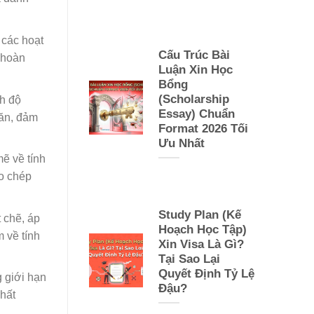
 các hoạt
Cấu Trúc Bài
 hoàn
Luận Xin Học
Bổng
(Scholarship
nh độ
Essay) Chuẩn
văn, đảm
Format 2026 Tối
Ưu Nhất
mẽ về tính
ao chép
Study Plan (Kế
t chẽ, áp
Hoạch Học Tập)
 về tính
Xin Visa Là Gì?
Tại Sao Lại
Quyết Định Tỷ Lệ
g giới hạn
Đậu?
chất