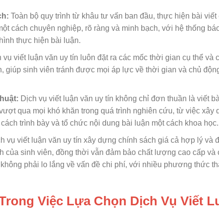
ch:
Toàn bộ quy trình từ khâu tư vấn ban đầu, thực hiện bài viết
t cách chuyên nghiệp, rõ ràng và minh bạch, với hệ thống báo
ình thực hiện bài luận.
 vụ viết luận văn uy tín luôn đặt ra các mốc thời gian cụ thể và 
, giúp sinh viên tránh được mọi áp lực về thời gian và chủ độn
Thuật:
Dịch vụ viết luận văn uy tín không chỉ đơn thuần là viết b
vượt qua mọi khó khăn trong quá trình nghiên cứu, từ việc xây
cách trình bày và tổ chức nội dung bài luận một cách khoa học.
h vụ viết luận văn uy tín xây dựng chính sách giá cả hợp lý và 
ính của sinh viên, đồng thời vẫn đảm bảo chất lượng cao cấp và
 không phải lo lắng về vấn đề chi phí, với nhiều phương thức t
Trong Việc Lựa Chọn Dịch Vụ Viết L