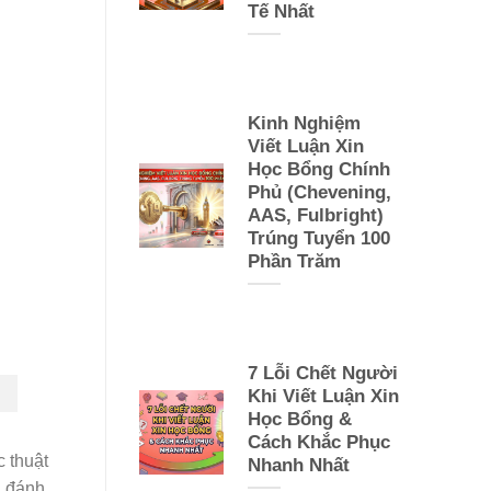
Tế Nhất
Kinh Nghiệm
Viết Luận Xin
Học Bổng Chính
Phủ (Chevening,
AAS, Fulbright)
Trúng Tuyển 100
Phần Trăm
7 Lỗi Chết Người
Khi Viết Luận Xin
Học Bổng &
Cách Khắc Phục
c thuật
Nhanh Nhất
à đánh