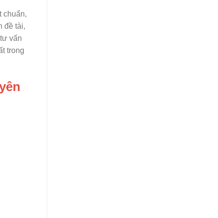
t chuẩn,
 đề tài,
 tư vấn
ất trong
uyên