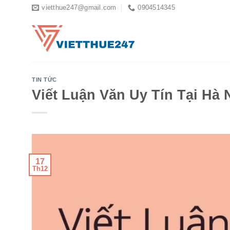
Skip
vietthue247@gmail.com
0904514345
to
content
TIN TỨC
Viết Luận Văn Uy Tín Tại Hà
17
Th12