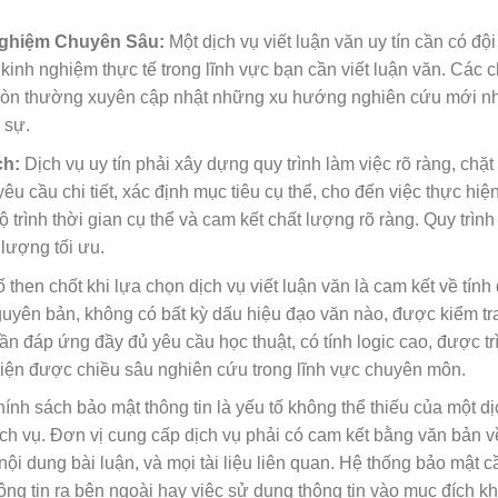
Nghiệm Chuyên Sâu:
Một dịch vụ viết luận văn uy tín cần có độ
m kinh nghiệm thực tế trong lĩnh vực bạn cần viết luận văn. Các 
còn thường xuyên cập nhật những xu hướng nghiên cứu mới n
 sự.
ch:
Dịch vụ uy tín phải xây dựng quy trình làm việc rõ ràng, chặt
u cầu chi tiết, xác định mục tiêu cụ thể, cho đến việc thực hiệ
lộ trình thời gian cụ thể và cam kết chất lượng rõ ràng. Quy trìn
lượng tối ưu.
ố then chốt khi lựa chọn dịch vụ viết luận văn là cam kết về tính
guyên bản, không có bất kỳ dấu hiệu đạo văn nào, được kiểm tr
đáp ứng đầy đủ yêu cầu học thuật, có tính logic cao, được tr
ể hiện được chiều sâu nghiên cứu trong lĩnh vực chuyên môn.
ính sách bảo mật thông tin là yếu tố không thể thiếu của một dị
ịch vụ. Đơn vị cung cấp dịch vụ phải có cam kết bằng văn bản v
nội dung bài luận, và mọi tài liệu liên quan. Hệ thống bảo mật 
ông tin ra bên ngoài hay việc sử dụng thông tin vào mục đích kh