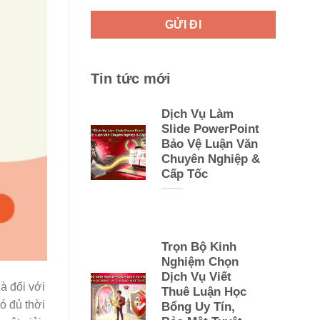
Tin tức mới
Dịch Vụ Làm
Slide PowerPoint
Bảo Vệ Luận Văn
Chuyên Nghiệp &
Cấp Tốc
Trọn Bộ Kinh
Nghiệm Chọn
Dịch Vụ Viết
à đối với
Thuê Luận Học
ó đủ thời
Bổng Uy Tín,