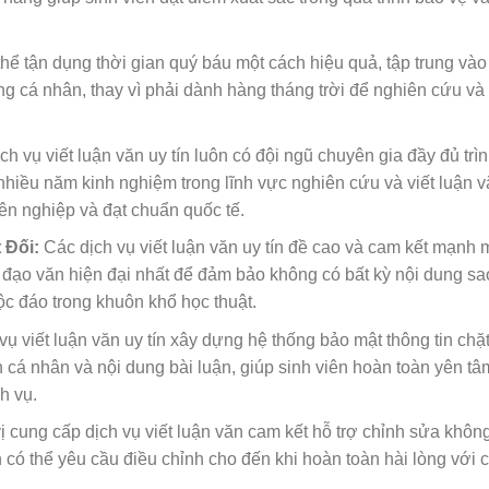
thể tận dụng thời gian quý báu một cách hiệu quả, tập trung vào
ng cá nhân, thay vì phải dành hàng tháng trời để nghiên cứu và
ch vụ viết luận văn uy tín luôn có đội ngũ chuyên gia đầy đủ trì
 nhiều năm kinh nghiệm trong lĩnh vực nghiên cứu và viết luận 
ên nghiệp và đạt chuẩn quốc tế.
 Đối:
Các dịch vụ viết luận văn uy tín đề cao và cam kết mạnh 
a đạo văn hiện đại nhất để đảm bảo không có bất kỳ nội dung s
ộc đáo trong khuôn khổ học thuật.
vụ viết luận văn uy tín xây dựng hệ thống bảo mật thông tin chặ
 cá nhân và nội dung bài luận, giúp sinh viên hoàn toàn yên tâm
h vụ.
 cung cấp dịch vụ viết luận văn cam kết hỗ trợ chỉnh sửa khôn
 có thể yêu cầu điều chỉnh cho đến khi hoàn toàn hài lòng với 