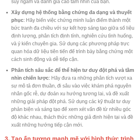
suy ngẫm và đánh giá cao tầm nhìn của bạn.
Xây dựng hệ thống bằng chứng đa dạng và thuyết
phục
: Hãy biến việc chứng minh luận điểm thành một
bức tranh đa chiều với sự kết hợp sáng tạo giữa số liệu
định lượng, phân tích định tính, nghiên cứu tình huống,
và ý kiến chuyên gia. Sử dụng các phương pháp trực
quan hóa dữ liệu tiên tiến để trình bày bằng chứng một
cách sinh động và dễ tiếp cận.
Phân tích sâu sắc để thể hiện tư duy đột phá và tầm
nhìn chiến lược
: Hãy đưa ra những phân tích vượt xa
sự mô tả đơn thuần, đi sâu vào việc khám phá nguyên
nhân gốc rễ, dự đoán xu hướng tương lai, và đề xuất
những giải pháp đột phá. Sử dụng các kỹ thuật tư duy
phản biện và sáng tạo để xem xét vấn đề từ nhiều góc
độ khác nhau, thách thức những giả định hiện tại và đề
xuất những hướng tiếp cận mới.
3. Tạo ấn tượng mạnh mẽ với hình thức trình