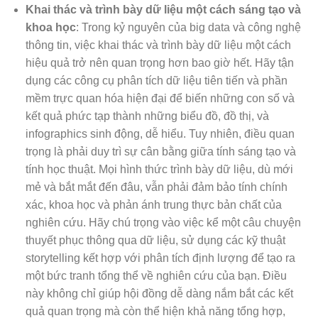
Khai thác và trình bày dữ liệu một cách sáng tạo và
khoa học
: Trong kỷ nguyên của big data và công nghệ
thông tin, việc khai thác và trình bày dữ liệu một cách
hiệu quả trở nên quan trọng hơn bao giờ hết. Hãy tận
dụng các công cụ phân tích dữ liệu tiên tiến và phần
mềm trực quan hóa hiện đại để biến những con số và
kết quả phức tạp thành những biểu đồ, đồ thị, và
infographics sinh động, dễ hiểu. Tuy nhiên, điều quan
trọng là phải duy trì sự cân bằng giữa tính sáng tạo và
tính học thuật. Mọi hình thức trình bày dữ liệu, dù mới
mẻ và bắt mắt đến đâu, vẫn phải đảm bảo tính chính
xác, khoa học và phản ánh trung thực bản chất của
nghiên cứu. Hãy chú trọng vào việc kể một câu chuyện
thuyết phục thông qua dữ liệu, sử dụng các kỹ thuật
storytelling kết hợp với phân tích định lượng để tạo ra
một bức tranh tổng thể về nghiên cứu của bạn. Điều
này không chỉ giúp hội đồng dễ dàng nắm bắt các kết
quả quan trọng mà còn thể hiện khả năng tổng hợp,