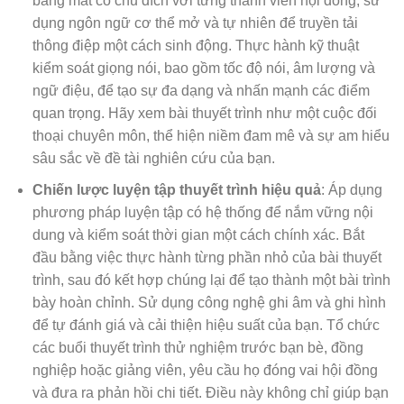
bằng mắt có chủ đích với từng thành viên hội đồng, sử
dụng ngôn ngữ cơ thể mở và tự nhiên để truyền tải
thông điệp một cách sinh động. Thực hành kỹ thuật
kiểm soát giọng nói, bao gồm tốc độ nói, âm lượng và
ngữ điệu, để tạo sự đa dạng và nhấn mạnh các điểm
quan trọng. Hãy xem bài thuyết trình như một cuộc đối
thoại chuyên môn, thể hiện niềm đam mê và sự am hiểu
sâu sắc về đề tài nghiên cứu của bạn.
Chiến lược luyện tập thuyết trình hiệu quả
: Áp dụng
phương pháp luyện tập có hệ thống để nắm vững nội
dung và kiểm soát thời gian một cách chính xác. Bắt
đầu bằng việc thực hành từng phần nhỏ của bài thuyết
trình, sau đó kết hợp chúng lại để tạo thành một bài trình
bày hoàn chỉnh. Sử dụng công nghệ ghi âm và ghi hình
để tự đánh giá và cải thiện hiệu suất của bạn. Tổ chức
các buổi thuyết trình thử nghiệm trước bạn bè, đồng
nghiệp hoặc giảng viên, yêu cầu họ đóng vai hội đồng
và đưa ra phản hồi chi tiết. Điều này không chỉ giúp bạn