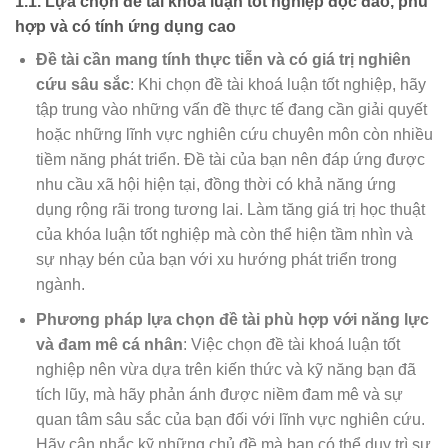
1.1. Lựa chọn đề tài khoá luận tốt nghiệp độc đáo, phù
hợp và có tính ứng dụng cao
Đề tài cần mang tính thực tiễn và có giá trị nghiên
cứu sâu sắc
: Khi chọn đề tài khoá luận tốt nghiệp, hãy
tập trung vào những vấn đề thực tế đang cần giải quyết
hoặc những lĩnh vực nghiên cứu chuyên môn còn nhiều
tiềm năng phát triển. Đề tài của bạn nên đáp ứng được
nhu cầu xã hội hiện tại, đồng thời có khả năng ứng
dụng rộng rãi trong tương lai. Làm tăng giá trị học thuật
của khóa luận tốt nghiệp mà còn thể hiện tầm nhìn và
sự nhạy bén của bạn với xu hướng phát triển trong
ngành.
Phương pháp lựa chọn đề tài phù hợp với năng lực
và đam mê cá nhân
: Việc chọn đề tài khoá luận tốt
nghiệp nên vừa dựa trên kiến thức và kỹ năng bạn đã
tích lũy, mà hãy phản ánh được niềm đam mê và sự
quan tâm sâu sắc của bạn đối với lĩnh vực nghiên cứu.
Hãy cân nhắc kỹ những chủ đề mà bạn có thể duy trì sự