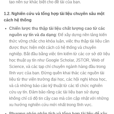
tạo nên sự khác biệt cho đề tài của bạn.
1.2. Nghiên cứu và tổng hợp tài liệu chuyên sâu một
cách hệ thống
Chiến lược thu thập tài liệu chất lượng cao từ các
nguồn uy tín và đa dạng
: Để xây dựng nền tảng kiến
thức vững chắc cho khóa luận, việc thu thập tài liệu cần
được thực hiện một cách có hệ thống và chuyên
nghiệp. Bắt đầu bằng việc tìm kiếm từ các cơ sở dữ liệu
học thuật uy tín như Google Scholar, JSTOR, Web of
Science, và các tạp chí chuyên ngành hàng đầu trong
lĩnh vực của bạn. Đừng quên khai thác các nguồn tài
liệu từ thư viện trường đại học, các hội nghị khoa học,
và cả những báo cáo kỹ thuật từ các tổ chức nghiên
cứu uy tín. Đảm bảo rằng các tài liệu bạn sử dụng
không chỉ có độ tin cậy cao mà còn cập nhật với những
xu hướng nghiên cứu mới nhất trong lĩnh vực.
Phương pháp phân tích và tổng hợp tài liệu để xây