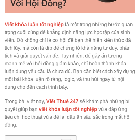
Viết khóa luận tốt nghiệp
là một trong những bước quan
trọng cuối cùng để khẳng định năng lực học tập của sinh
viên. Đó không chỉ là cơ hội để bạn thể hiện kiến thức đã
tích lũy, mà còn là dịp để chứng tỏ khả năng tư duy, phân
tích và giải quyết vấn đề. Tuy nhiên, để gây ấn tượng
mạnh mẽ với hội đồng giám khảo, chỉ hoàn thành khóa
luận đúng yêu cầu là chưa đủ. Bạn cần biết cách xây dựng
một bài khóa luận rõ ràng, logic, và thu hút ngay từ nội
dung cho đến cách trình bày.
Trong bài viết này,
Viết Thuê 247
sẽ khám phá những bí
quyết giúp bạn
viết khóa luận tốt nghiệp
vừa đáp ứng
tiêu chí học thuật vừa để lại dấu ấn sâu sắc trong mắt hội
đồng.