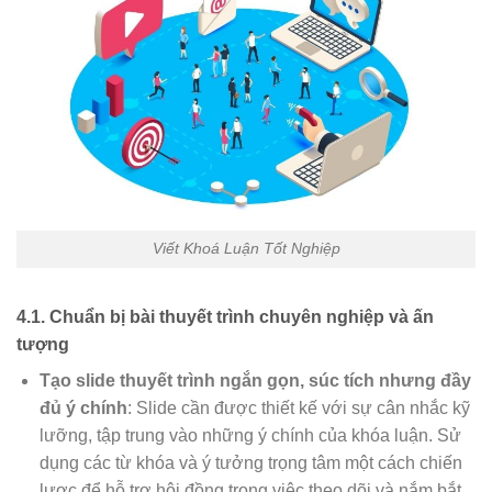
Viết Khoá Luận Tốt Nghiệp
4.1. Chuẩn bị bài thuyết trình chuyên nghiệp và ấn
tượng
Tạo slide thuyết trình ngắn gọn, súc tích nhưng đầy
đủ ý chính
: Slide cần được thiết kế với sự cân nhắc kỹ
lưỡng, tập trung vào những ý chính của khóa luận. Sử
dụng các từ khóa và ý tưởng trọng tâm một cách chiến
lược để hỗ trợ hội đồng trong việc theo dõi và nắm bắt