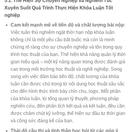
5.1. Thể Hiện Sự Chuyên Nghiệp và Nghiêm Túc
Xuyên Suốt Quá Trình Thực Hiện Khóa Luận Tốt
nghiệp
Cam kết mạnh mẽ về tiến độ và chất lượng bài nộp
:
Việc tuân thủ nghiêm ngặt thời hạn nộp khóa luận
không chỉ là một yêu cầu bắt buộc mà còn là minh
chứng rõ ràng cho sự chuyên nghiệp và tôn trọng quy
trình học thuật của bạn. Thể hiện khả năng quản lý thời
gian hiệu quả – một kỹ năng quan trọng được đánh giá
cao trong môi trường học thuật và nghề nghiệp. Song
song với việc đảm bảo tiến độ, chất lượng của khóa
luận cần được chú trọng từ nội dung học thuật sâu sắc
cho đến hình thức trình bày chỉn chu, logic. Mỗi phần
của khóa luận, từ tổng quan lý thuyết, phương pháp
nghiên cứu, đến phân tích kết quả và kết luận, đều cần
được chăm chút kỹ lưỡng, thể hiện sự đầu tư thời gian
và công sức đáng kể của bạn.
Thái độ cầu thị và tinh thần học hỏi từ các góp ý