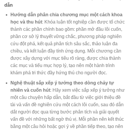
dẫn
Hướng dẫn phân chia chương mục một cách khoa
học và thu hút
: Khóa luận tốt nghiệp cần được tổ chức
thành các phần chính bao gồm: phần mở đầu lôi cuốn,
phần cơ sở lý thuyết vững chắc, phương pháp nghiên
cứu đột phá, kết quả phân tích sâu sắc, thảo luận đa
chiều, và kết luận đầy tính ứng dụng. Mỗi chương cần
được xây dựng với mục tiêu rõ ràng, được chia thành
các mục và tiểu mục hợp lý, tạo nên một hành trình
khám phá tri thức đầy hứng thú cho người đọc.
Nghệ thuật sắp xếp ý tưởng theo dòng chảy tự
nhiên và cuốn hút
: Hãy xem việc sắp xếp ý tưởng như
một câu chuyện hấp dẫn, bắt đầu từ việc giới thiệu đề
tài và vấn đề nghiên cứu một cách lôi cuốn, sau đó dẫn
dắt người đọc qua từng bước phân tích và giải quyết
vấn đề với những bất ngờ thú vị. Mỗi phần nên kết thúc
bằng một câu hỏi hoặc gợi ý về phần tiếp theo, tạo nên