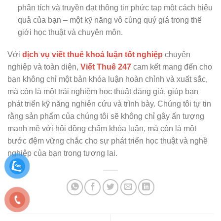
phân tích và truyền đạt thông tin phức tạp một cách hiệu
quả của bạn – một kỹ năng vô cùng quý giá trong thế
giới học thuật và chuyên môn.
Với
dịch vụ viết thuê khoá luận tốt nghiệp
chuyên
nghiệp và toàn diện,
Viết Thuê 247
cam kết mang đến cho
bạn không chỉ một bản khóa luận hoàn chỉnh và xuất sắc,
mà còn là một trải nghiệm học thuật đáng giá, giúp bạn
phát triển kỹ năng nghiên cứu và trình bày. Chúng tôi tự tin
rằng sản phẩm của chúng tôi sẽ không chỉ gây ấn tượng
mạnh mẽ với hội đồng chấm khóa luận, mà còn là một
bước đệm vững chắc cho sự phát triển học thuật và nghề
nghiệp của bạn trong tương lai.