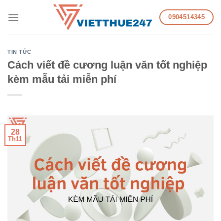
Skip
0904514345
to
content
TIN TỨC
Cách viết đề cương luận văn tốt nghiệp
kèm mẫu tải miễn phí
28
Th11