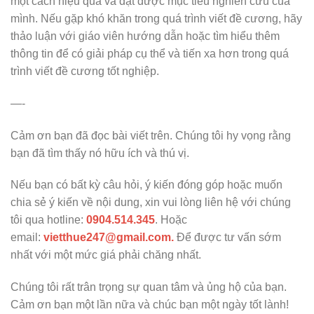
một cách hiệu quả và đạt được mục tiêu nghiên cứu của
mình. Nếu gặp khó khăn trong quá trình viết đề cương, hãy
thảo luận với giáo viên hướng dẫn hoặc tìm hiểu thêm
thông tin để có giải pháp cụ thể và tiến xa hơn trong quá
trình viết đề cương tốt nghiệp.
—-
Cảm ơn bạn đã đọc bài viết trên. Chúng tôi hy vọng rằng
bạn đã tìm thấy nó hữu ích và thú vị.
Nếu bạn có bất kỳ câu hỏi, ý kiến đóng góp hoặc muốn
chia sẻ ý kiến về nội dung, xin vui lòng liên hệ với chúng
tôi qua hotline:
0904.514.345
. Hoặc
email:
vietthue247@gmail.com.
Để được tư vấn sớm
nhất với một mức giá phải chăng nhất.
Chúng tôi rất trân trọng sự quan tâm và ủng hộ của bạn.
Cảm ơn bạn một lần nữa và chúc bạn một ngày tốt lành!