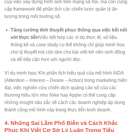
của việc xây dựng hình ảnh trên mạng xã hội, mà còn cung
cấp framework để phân tích các chiến lược quản lý ấn
tượng trong môi trường số.
Tăng cường tính thuyết phục thông qua việc kết nối
với thực tiễn
Việc kết hợp các ví dụ thực tế, số liệu
thống kê và case study cụ thể không chỉ giúp minh họa
cho lý thuyết mà còn làm cho bài viết trở nên sinh động
và dễ tiếp cận hơn với người đọc.
Ví dụ minh họa: Khi phân tích hiệu quả của mô hình AIDA
(Attention – Interest – Desire – Action) trong marketing hiện
đại, việc nghiên cứu chiến dịch quảng cáo số của các
thương hiệu lớn như Nike hay Apple có thể cung cấp
những insight sâu sắc về cách các doanh nghiệp áp dụng
thành công mô hình này trong thực tiễn kinh doanh.
4. Những Sai Lầm Phổ Biến và Cách Khắc
Phục Khi Viết Cơ Sở Lý Luận Trong Tiểu