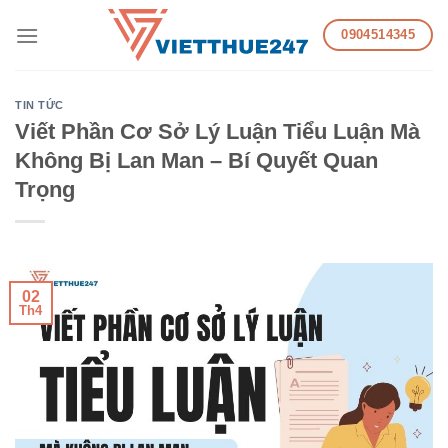
Skip
0904514345
to
content
TIN TỨC
Viết Phần Cơ Sở Lý Luận Tiểu Luận Mà
Không Bị Lan Man – Bí Quyết Quan
Trọng
02
Th4