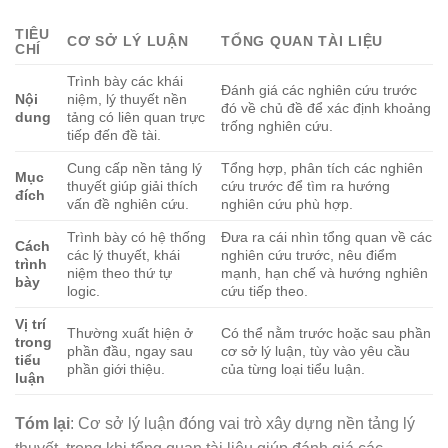
TIÊU
CƠ SỞ LÝ LUẬN
TỔNG QUAN TÀI LIỆU
CHÍ
Trình bày các khái
Đánh giá các nghiên cứu trước
Nội
niệm, lý thuyết nền
đó về chủ đề để xác định khoảng
dung
tảng có liên quan trực
trống nghiên cứu.
tiếp đến đề tài.
Cung cấp nền tảng lý
Tổng hợp, phân tích các nghiên
Mục
thuyết giúp giải thích
cứu trước để tìm ra hướng
đích
vấn đề nghiên cứu.
nghiên cứu phù hợp.
Trình bày có hệ thống
Đưa ra cái nhìn tổng quan về các
Cách
các lý thuyết, khái
nghiên cứu trước, nêu điểm
trình
niệm theo thứ tự
mạnh, hạn chế và hướng nghiên
bày
logic.
cứu tiếp theo.
Vị trí
Thường xuất hiện ở
Có thể nằm trước hoặc sau phần
trong
phần đầu, ngay sau
cơ sở lý luận, tùy vào yêu cầu
tiểu
phần giới thiệu.
của từng loại tiểu luận.
luận
Tóm lại
: Cơ sở lý luận đóng vai trò xây dựng nền tảng lý