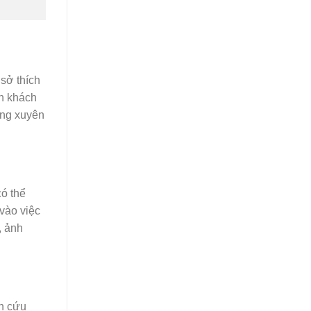
 sở thích
nh khách
ờng xuyên
có thể
vào việc
, ảnh
ên cứu