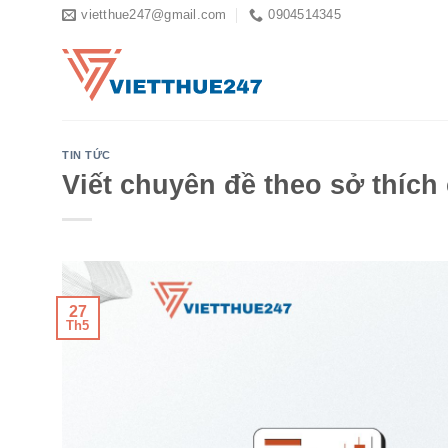
Skip
vietthue247@gmail.com
0904514345
to
content
TIN TỨC
Viết chuyên đề theo sở thíc
27
Th5