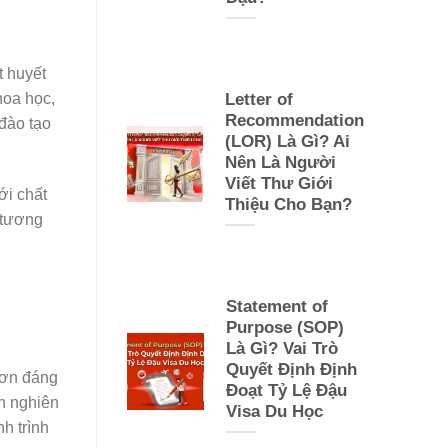
t huyết
hoa học,
Letter of
Recommendation
đào tạo
(LOR) Là Gì? Ai
Nên Là Người
Viết Thư Giới
ới chất
Thiệu Cho Bạn?
 tương
Statement of
Purpose (SOP)
Là Gì? Vai Trò
Quyết Định Định
hơn đáng
Đoạt Tỷ Lệ Đậu
nh nghiên
Visa Du Học
h trình