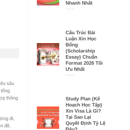
Nhanh Nhất
Cấu Trúc Bài
Luận Xin Học
Bổng
(Scholarship
Essay) Chuẩn
Format 2026 Tối
Ưu Nhất
iểu sâu
 tổng
hợp thông
Study Plan (Kế
Hoạch Học Tập)
Xin Visa Là Gì?
Tại Sao Lại
ướng đi,
Quyết Định Tỷ Lệ
n đề.
Đậu?