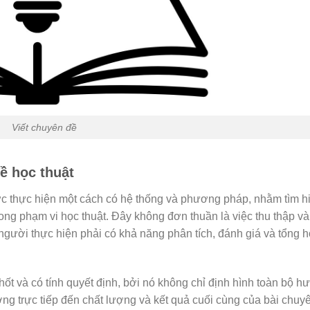
Viết chuyên đề
ề học thuật
ợc thực hiện một cách có hệ thống và phương pháp, nhằm tìm h
rong phạm vi học thuật. Đây không đơn thuần là việc thu thập và
 người thực hiện phải có khả năng phân tích, đánh giá và tổng 
hốt và có tính quyết định, bởi nó không chỉ định hình toàn bộ h
 trực tiếp đến chất lượng và kết quả cuối cùng của bài chuyê