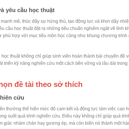
và yêu cầu học thuật
i mạnh mẽ, thúc đẩy sự hứng thú, tạo động lực và khơi dậy nhiệ
yêu cầu học thuật đặt ra những tiêu chuẩn nghiêm ngặt về tính k
sự phù hợp với mục tiêu môn học cũng như khung chương trình 
 học thuật không chỉ giúp sinh viên hoàn thành bài chuyên đề v
át triển kỹ năng nghiên cứu một cách bền vững và lâu dài trong
họn đề tài theo sở thích
ghiên cứu
viên thường thể hiện mức độ cam kết và động lực làm việc cao 
rong suốt quá trình nghiên cứu. Điều này không chỉ giúp quá trì
ảm giác nhàm chán hay gượng ép, mà còn biến nó thành một hàn