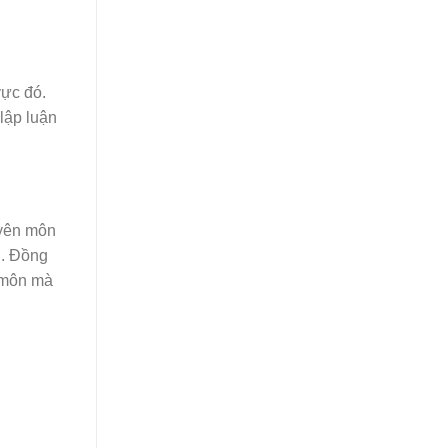
vực đó.
lập luận
uyên môn
n. Đồng
n môn mà