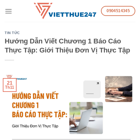
Skip
0904514345
to
content
TIN TỨC
Hướng Dẫn Viết Chương 1 Báo Cáo
Thực Tập: Giới Thiệu Đơn Vị Thực Tập
21
Th11