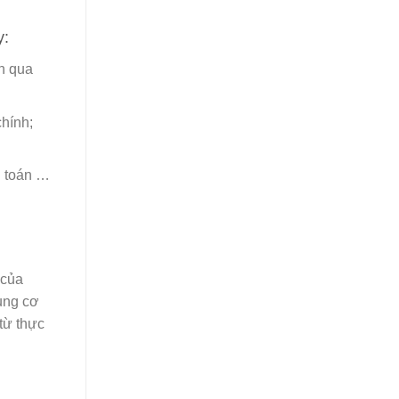
y:
án qua
chính;
h toán …
 của
dung cơ
từ thực