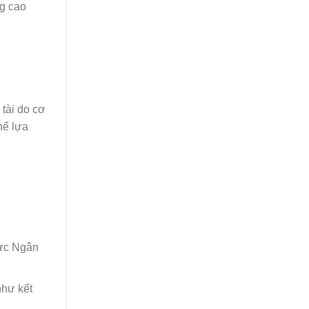
ng cao
 tài do cơ
hể lựa
vực Ngân
như kết