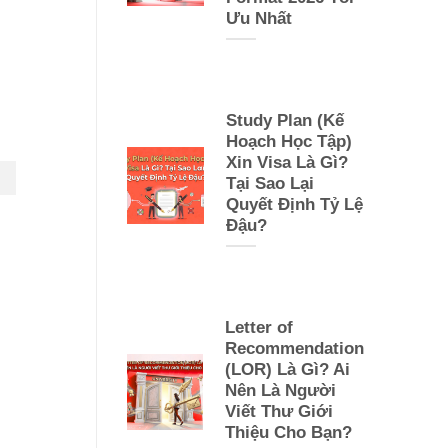
Ưu Nhất
Study Plan (Kế
Hoạch Học Tập)
Xin Visa Là Gì?
Tại Sao Lại
Quyết Định Tỷ Lệ
Đậu?
Letter of
Recommendation
(LOR) Là Gì? Ai
Nên Là Người
Viết Thư Giới
Thiệu Cho Bạn?