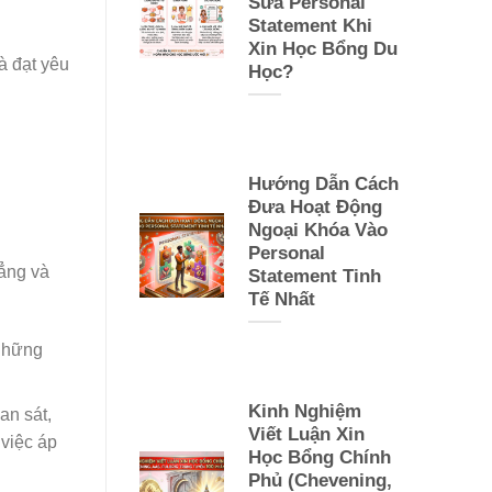
Sửa Personal
Statement Khi
Xin Học Bổng Du
à đạt yêu
Học?
Hướng Dẫn Cách
Đưa Hoạt Động
Ngoại Khóa Vào
Personal
đẳng và
Statement Tinh
Tế Nhất
 những
Kinh Nghiệm
an sát,
Viết Luận Xin
 việc áp
Học Bổng Chính
Phủ (Chevening,