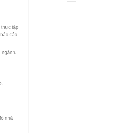
 thực tập.
m báo cáo
n ngành.
p.
đó nhà