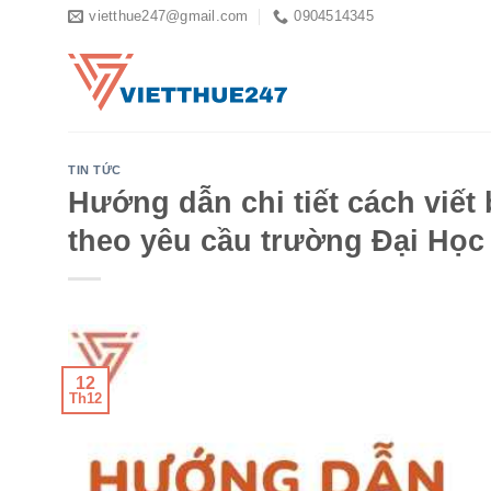
Skip
vietthue247@gmail.com
0904514345
to
content
TIN TỨC
Hướng dẫn chi tiết cách viết
theo yêu cầu trường Đại Học
12
Th12