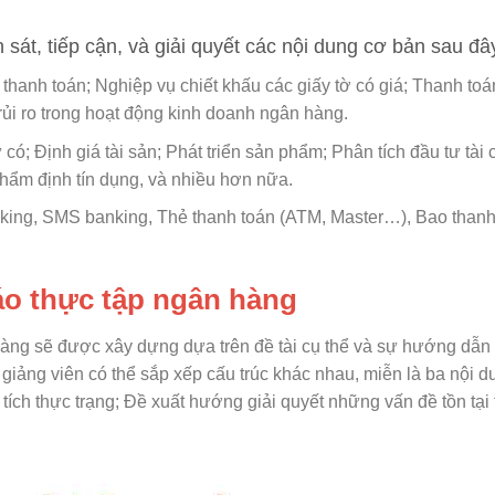
n sát, tiếp cận, và giải quyết các nội dung cơ bản sau đâ
thanh toán; Nghiệp vụ chiết khấu các giấy tờ có giá; Thanh to
 rủi ro trong hoạt động kinh doanh ngân hàng.
 có; Định giá tài sản; Phát triển sản phẩm; Phân tích đầu tư tài 
Thẩm định tín dụng, và nhiều hơn nữa.
nking, SMS banking, Thẻ thanh toán (ATM, Master…), Bao than
áo thực tập ngân hàng
hàng sẽ được xây dựng dựa trên đề tài cụ thể và sự hướng dẫn
 giảng viên có thể sắp xếp cấu trúc khác nhau, miễn là ba nội 
ích thực trạng; Đề xuất hướng giải quyết những vấn đề tồn tại 