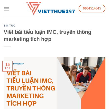
Skip
0904514345
to
content
TIN TỨC
Viết bài tiểu luận IMC, truyền thông
marketing tích hợp
15
Th7