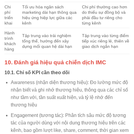
Chi
Tối ưu hóa ngân sách
Chi phí thường cao hơn
phí
marketing dài hạn thông qua
do thiếu sự đồng bộ và
triển
hiệu ứng hiệp lực giữa các
phải đầu tư riêng cho
khai
kênh
từng kênh
Hành
Tập trung vào trải nghiệm
Tập trung vào từng điểm
trình
tổng thể, hướng đến xây
tiếp xúc riêng lẻ, thiên về
khách
dựng mối quan hệ dài hạn
giao dịch ngắn hạn
hàng
10. Đánh giá hiệu quả chiến dịch IMC
10.1. Chỉ số KPI cần theo dõi
Awareness (nhận diện thương hiệu): Đo lường mức độ
nhận biết và ghi nhớ thương hiệu, thông qua các chỉ số
như tầm với, tần suất xuất hiện, và tỷ lệ nhớ đến
thương hiệu
Engagement (tương tác): Phân tích sâu mức độ tương
tác của người dùng với nội dung thương hiệu trên các
kênh, bao gồm lượt like, share, comment, thời gian xem