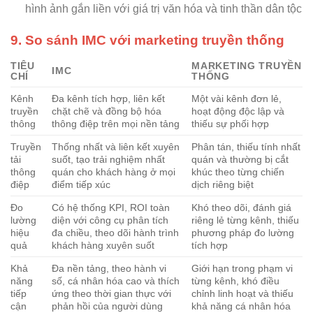
hình ảnh gắn liền với giá trị văn hóa và tinh thần dân tộc
9. So sánh IMC với marketing truyền thống
TIÊU
MARKETING TRUYỀN
IMC
CHÍ
THỐNG
Kênh
Đa kênh tích hợp, liên kết
Một vài kênh đơn lẻ,
truyền
chặt chẽ và đồng bộ hóa
hoạt động độc lập và
thông
thông điệp trên mọi nền tảng
thiếu sự phối hợp
Truyền
Thống nhất và liên kết xuyên
Phân tán, thiếu tính nhất
tải
suốt, tạo trải nghiệm nhất
quán và thường bị cắt
thông
quán cho khách hàng ở mọi
khúc theo từng chiến
điệp
điểm tiếp xúc
dịch riêng biệt
Đo
Có hệ thống KPI, ROI toàn
Khó theo dõi, đánh giá
lường
diện với công cụ phân tích
riêng lẻ từng kênh, thiếu
hiệu
đa chiều, theo dõi hành trình
phương pháp đo lường
quả
khách hàng xuyên suốt
tích hợp
Khả
Đa nền tảng, theo hành vi
Giới hạn trong phạm vi
năng
số, cá nhân hóa cao và thích
từng kênh, khó điều
tiếp
ứng theo thời gian thực với
chỉnh linh hoạt và thiếu
cận
phản hồi của người dùng
khả năng cá nhân hóa