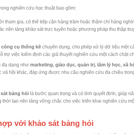
rong nghiên cứu học thuật bao gồm:
i tham gia, có thể tiếp cận hàng trăm hoặc thậm chí hàng nghìn
ác nền tảng khảo sát trực tuyến hoặc phương pháp thu thập tru
 công cụ thống kê
chuyên dụng, cho phép xử lý dữ liệu một c
hỗ trợ việc kiểm định các giả thuyết nghiên cứu một cách chặt c
ứu đa dạng như
marketing, giáo dục, quản trị, tâm lý học, xã h
c xã hội khác, đáp ứng được nhu cầu nghiên cứu đa chiều tron
 sát bảng hỏi
là bước quan trọng và có tính quyết định, giúp n
ng thời tạo nền tảng vững chắc cho việc triển khai nghiên cứu m
 hợp với khảo sát bảng hỏi