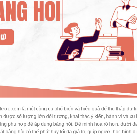
được xem là một công cụ phổ biến và hiệu quả để thu thập dữ li
 được số lượng lớn đối tượng, khai thác ý kiến, hành vi và x
cũng phù hợp để áp dụng bảng hỏi. Để minh họa rõ hơn, dưới đâ
t bảng hỏi có thể phát huy tối đa giá trị, giúp người học hình d