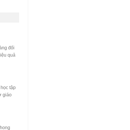
àng đối
hiệu quả
 học tập
ở giáo
phong