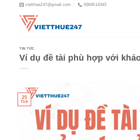
Skip
vietthue247@gmail.com
0904514345
to
content
TIN TỨC
Ví dụ đề tài phù hợp với khả
25
Th9