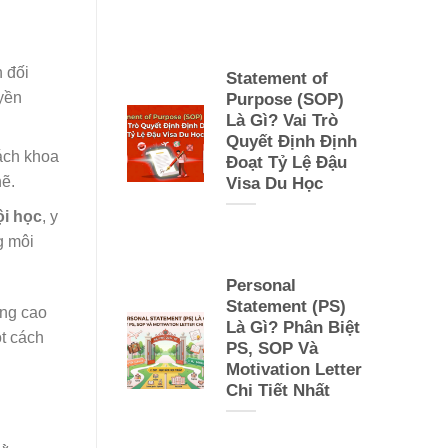
 đối
Statement of
yền
Purpose (SOP)
Là Gì? Vai Trò
Quyết Định Định
ách khoa
Đoạt Tỷ Lệ Đậu
hẽ.
Visa Du Học
ội học
, y
g môi
Personal
Statement (PS)
âng cao
Là Gì? Phân Biệt
ột cách
PS, SOP Và
Motivation Letter
Chi Tiết Nhất