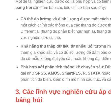
Một đề tài nghiên cứu được coi là phù hợp và có tiềm
bảng hỏi
cần đảm bảo các tiêu chí cơ bản sau đây:
Có thể đo lường và định lượng được một cách 
một cách chính xác thông qua các thang đo được thi
Differential (thang đo phân biệt ngữ nghĩa), thang
vực nghiên cứu cụ thể.
Khả năng thu thập dữ liệu từ nhiều đối tượng m
tham gia khảo sát, và có đủ số lượng để đảm bảo cỡ
do cỡ mẫu không đạt yêu cầu hoặc không đại diện 
Phù hợp với phân tích thống kê chuyên sâu
: Dữ
đại như
SPSS, AMOS, SmartPLS, R, STATA
hoặc 
phân tích đa biến, kiểm định mô hình cấu trúc, và c
3. Các lĩnh vực nghiên cứu áp
bảng hỏi