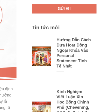
Tin tức mới
Hướng Dẫn Cách
Đưa Hoạt Động
Ngoại Khóa Vào
Personal
Statement Tinh
Tế Nhất
ệu định
Kinh Nghiệm
u hướng
Viết Luận Xin
y là
Học Bổng Chính
Phủ (Chevening,
ung rõ