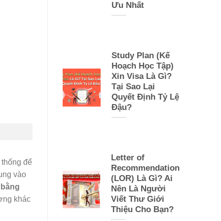
Ưu Nhất
Study Plan (Kế
Hoạch Học Tập)
Xin Visa Là Gì?
Tại Sao Lại
Quyết Định Tỷ Lệ
Đậu?
Letter of
 thống để
Recommendation
rung vào
(LOR) Là Gì? Ai
 bằng
Nên Là Người
Viết Thư Giới
ượng khác
Thiệu Cho Bạn?