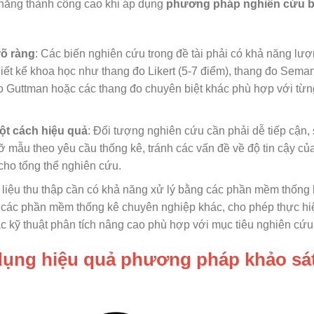
 năng thành công cao khi áp dụng
phương pháp nghiên cứu 
rõ ràng
: Các biến nghiên cứu trong đề tài phải có khả năng lư
ết kế khoa học như thang đo Likert (5-7 điểm), thang đo Seman
 đo Guttman hoặc các thang đo chuyên biệt khác phù hợp với từn
ột cách hiệu quả
: Đối tượng nghiên cứu cần phải dễ tiếp cận,
 mẫu theo yêu cầu thống kê, tránh các vấn đề về độ tin cậy củ
cho tổng thể nghiên cứu.
 liệu thu thập cần có khả năng xử lý bằng các phần mềm thống 
các phần mềm thống kê chuyên nghiệp khác, cho phép thực hi
ác kỹ thuật phân tích nâng cao phù hợp với mục tiêu nghiên cứu
 dụng hiệu quả phương pháp khảo sá