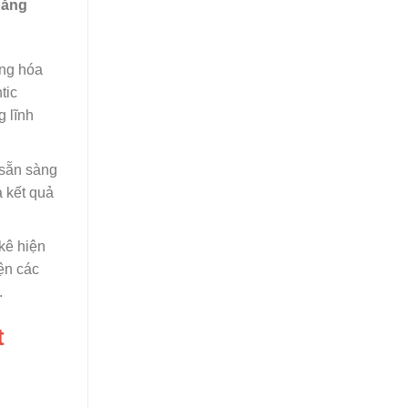
bằng
ợng hóa
tic
g lĩnh
 sẵn sàng
a kết quả
kê hiện
ện các
.
t