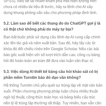
SPSS). Nếu đề tài nhằm khám phá một hiện tượng mới
chưa có nhiều tài liệu đi trước, hãy ra lệnh cho AI xây
dựng khung phỏng vấn sâu cho phương pháp định tính.
5.2. Làm sao để biết các thang đo do ChatGPT gợi ý là
có thật chứ không phải do máy tự bịa?
Bạn bắt buộc phải sử dụng câu lệnh ép AI cung cấp chính
xác tên tác giả và năm xuất bản. Sau đó, hãy lấy các từ
khóa đó đối chiếu chéo trên Google Scholar. Nếu các bài
báo gốc xuất hiện với số lượt trích dẫn cao, công cụ bảng
hỏi đó hoàn toàn an toàn để đưa vào luận văn thạc sĩ.
5.3. Việc dùng AI thiết kế bảng câu hỏi khảo sát có bị
phần mềm Turnitin báo đỏ đạo văn không?
Hệ thống Turnitin chủ yếu quét sự trùng lặp về mặt văn bản
xuôi. Phần chương phương pháp luận chứa nhiều thuật
ngữ kỹ thuật, công thức toán học và bảng biểu cấu trúc
nên tỷ lệ trùng lặp thường rất thấp. Tuy nhiên, bạn vẫn cần