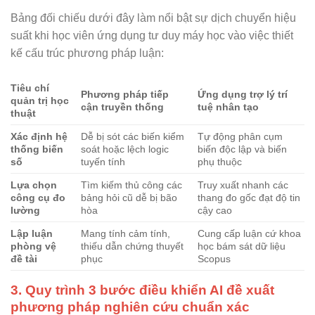
Bảng đối chiếu dưới đây làm nổi bật sự dịch chuyển hiệu
suất khi học viên ứng dụng tư duy máy học vào việc thiết
kế cấu trúc phương pháp luận:
Tiêu chí
Phương pháp tiếp
Ứng dụng trợ lý trí
quản trị học
cận truyền thống
tuệ nhân tạo
thuật
Xác định hệ
Dễ bị sót các biến kiểm
Tự động phân cụm
thống biến
soát hoặc lệch logic
biến độc lập và biến
số
tuyến tính
phụ thuộc
Lựa chọn
Tìm kiếm thủ công các
Truy xuất nhanh các
công cụ đo
bảng hỏi cũ dễ bị bão
thang đo gốc đạt độ tin
lường
hòa
cậy cao
Lập luận
Mang tính cảm tính,
Cung cấp luận cứ khoa
phòng vệ
thiếu dẫn chứng thuyết
học bám sát dữ liệu
đề tài
phục
Scopus
3. Quy trình 3 bước điều khiển AI đề xuất
phương pháp nghiên cứu chuẩn xác