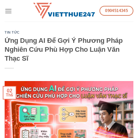
Skip
0904514345
to
content
TIN TỨC
Ứng Dụng AI Để Gợi Ý Phương Pháp
Nghiên Cứu Phù Hợp Cho Luận Văn
Thạc Sĩ
02
Th6