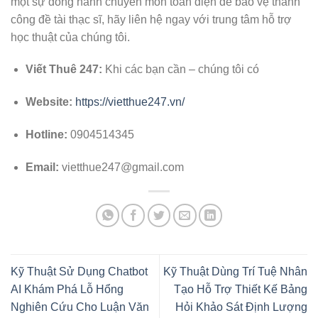
một sự đồng hành chuyên môn toàn diện để bảo vệ thành
công đề tài thạc sĩ, hãy liên hệ ngay với trung tâm hỗ trợ
học thuật của chúng tôi.
Viết Thuê 247:
Khi các bạn cần – chúng tôi có
Website:
https://vietthue247.vn/
Hotline:
0904514345
Email:
vietthue247@gmail.com
Kỹ Thuật Sử Dụng Chatbot
Kỹ Thuật Dùng Trí Tuệ Nhân
AI Khám Phá Lỗ Hổng
Tạo Hỗ Trợ Thiết Kế Bảng
Nghiên Cứu Cho Luận Văn
Hỏi Khảo Sát Định Lượng