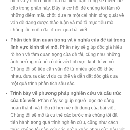
đích và ý định chính của bài tiểu luận cũng sẽ được đề
cập trong phần này. Đây là cơ hội để chúng tôi làm rõ
những điểm mấu chốt, đưa ra một cái nhìn tổng quát về
vấn đề đang được thảo luận và mô tả mục tiêu mà
chúng tôi muốn đạt được qua bài viết.
Phân tích tầm quan trọng và ý nghĩa của đề tài trong
lĩnh vực kinh tế vi mô.
Phần này sẽ giúp độc giả hiểu
rõ hơn về tầm quan trọng của đề tài, cũng như những
ảnh hưởng mà nó có đối với lĩnh vực kinh tế vi mô.
Chúng tôi sẽ tiếp cận vấn đề từ nhiều góc độ khác
nhau, đưa ra các ví dụ cụ thể và dẫn dắt độc giả qua
một quá trình phân tích sâu sắc.
Trình bày về phương pháp nghiên cứu và cấu trúc
của bài viết.
Phần này sẽ giúp người đọc dễ dàng
hoàn thành và hiểu rõ hơn về nội dung của bài viết.
Chúng tôi sẽ mô tả cụ thể các bước mà chúng tôi đã
tiến hành trong quá trình nghiên cứu, cũng như cách
thức chúng tôi sắp xếp các phần khác nhau của bài viết.