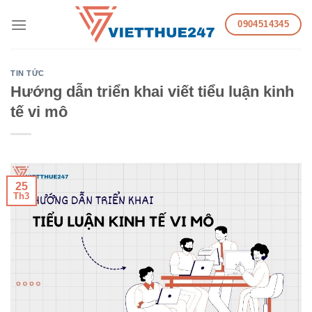
Skip
0904514345
to
content
TIN TỨC
Hướng dẫn triển khai viết tiểu luận kinh
tế vi mô
25
Th3