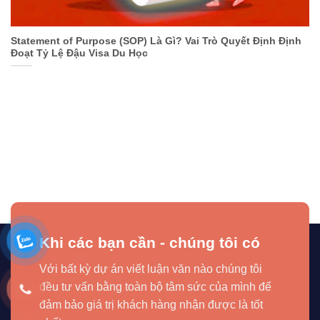
Statement of Purpose (SOP) Là Gì? Vai Trò Quyết Định Định
Đoạt Tỷ Lệ Đậu Visa Du Học
Khi các bạn cần - chúng tôi có
Với bất kỳ dự án viết luận văn nào chúng tôi
đều tư vấn bằng toàn bộ tâm sức của mình để
đảm bảo giá trị khách hàng nhận được là tốt