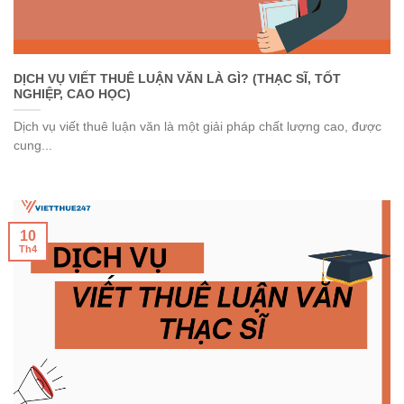
DỊCH VỤ VIẾT THUÊ LUẬN VĂN LÀ GÌ? (THẠC SĨ, TỐT
NGHIỆP, CAO HỌC)
Dịch vụ viết thuê luận văn là một giải pháp chất lượng cao, được
cung...
10
Th4