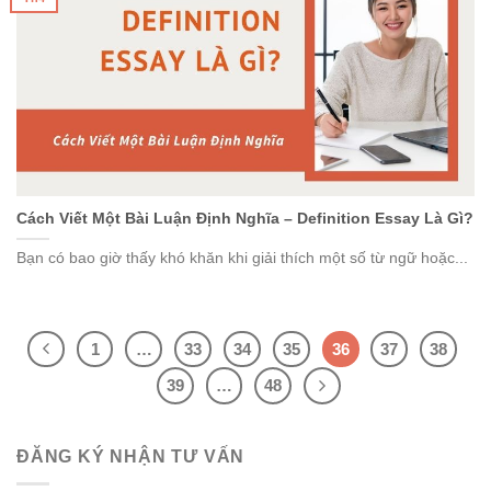
Cách Viết Một Bài Luận Định Nghĩa – Definition Essay Là Gì?
Bạn có bao giờ thấy khó khăn khi giải thích một số từ ngữ hoặc...
1
…
33
34
35
36
37
38
39
…
48
ĐĂNG KÝ NHẬN TƯ VẤN