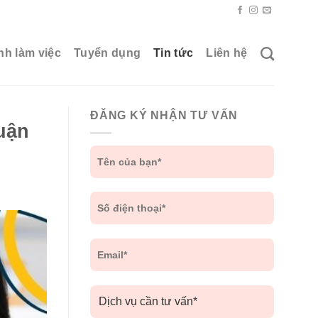
nh làm việc
Tuyển dụng
Tin tức
Liên hệ
ĐĂNG KÝ NHẬN TƯ VẤN
uận