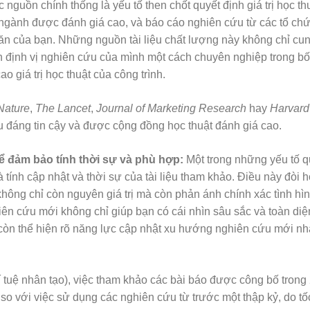
 nguồn chính thống là yếu tố then chốt quyết định giá trị học th
n ngành được đánh giá cao, và báo cáo nghiên cứu từ các tổ ch
văn của bạn. Những nguồn tài liệu chất lượng này không chỉ cu
ạn định vị nghiên cứu của mình một cách chuyên nghiệp trong bố
o giá trị học thuật của công trình.
Nature
,
The Lancet
,
Journal of Marketing Research
hay
Harvard
ệu đáng tin cậy và được cộng đồng học thuật đánh giá cao.
ể đảm bảo tính thời sự và phù hợp:
Một trong những yếu tố q
ính cập nhật và thời sự của tài liệu tham khảo. Điều này đòi h
hông chỉ còn nguyên giá trị mà còn phản ánh chính xác tình hì
hiên cứu mới không chỉ giúp bạn có cái nhìn sâu sắc và toàn di
còn thể hiện rõ năng lực cập nhật xu hướng nghiên cứu mới nh
í tuệ nhân tạo), việc tham khảo các bài báo được công bố trong
 so với việc sử dụng các nghiên cứu từ trước một thập kỷ, do tố