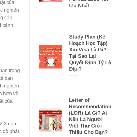
uật của
Ưu Nhất
ức nghiên
ng cấp
i cảnh
Study Plan (Kế
Hoạch Học Tập)
Xin Visa Là Gì?
Tại Sao Lại
Quyết Định Tỷ Lệ
Đậu?
uan trọng
ỏi bạn
nh nghiên
ện hơn về
Letter of
ất của
Recommendation
(LOR) Là Gì? Ai
Nên Là Người
 2-3 năm
Viết Thư Giới
c độ phát
Thiệu Cho Bạn?