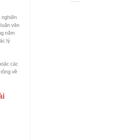
 nghiên
 luận văn
ăng nắm
ác lý
 hoặc các
 rộng về
ài