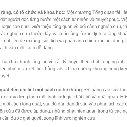
 ràng, có tổ chức và khoa học:
Một chương Tổng quan tài liệ
n dắt người đọc từng bước một cách tự nhiên và thuyết phục. Vi
ogic cao như: Giới thiệu tổng quan về bối cảnh nghiên cứu, tr
t các nghiên cứu trước đây, và cuối cùng là xác định rõ ràng kho
ặt tiêu đề rõ ràng, súc tích và phản ánh chính xác nội dung, t
mạch văn một cách dễ dàng.
 họa bức tranh tổng thể về các lý thuyết then chốt trong ngành,
iền nhiệm, và kết thúc bằng việc chỉ ra những khoảng trống kiế
uyết.
 quát đến chi tiết một cách có hệ thống:
Để nâng cao sức thu
ược xây dựng theo một trình tự logic chặt chẽ và nhất quán. Hã
ng một cách tổng quát, sau đó dần dần đi sâu vào phân tích các ch
ên cứu đã được áp dụng, những phát hiện quan trọng từ các n
g cần được giải quyết trong lĩnh vực nghiên cứu.