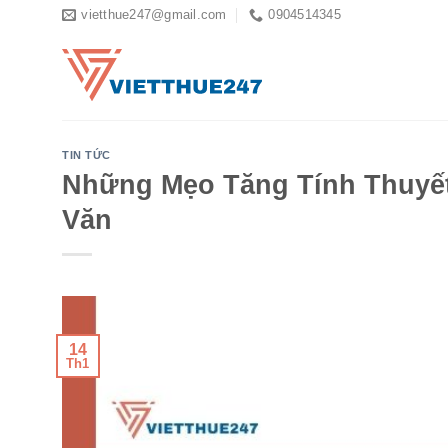
Skip
vietthue247@gmail.com
0904514345
to
content
TIN TỨC
Những Mẹo Tăng Tính Thuyế
Văn
14
Th1