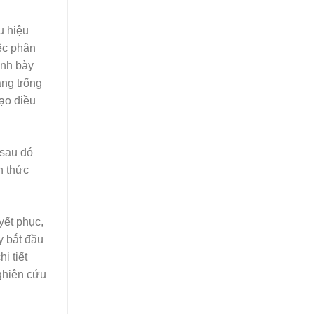
u hiệu
ệc phân
ình bày
ảng trống
ạo điều
 sau đó
n thức
yết phục,
y bắt đầu
i tiết
ghiên cứu