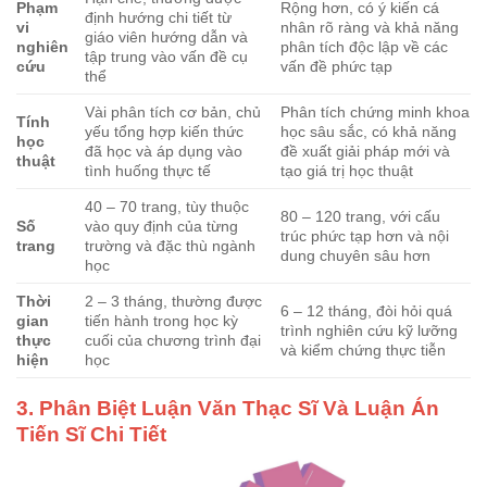
Phạm
Rộng hơn, có ý kiến cá
định hướng chi tiết từ
vi
nhân rõ ràng và khả năng
giáo viên hướng dẫn và
nghiên
phân tích độc lập về các
tập trung vào vấn đề cụ
cứu
vấn đề phức tạp
thể
Vài phân tích cơ bản, chủ
Phân tích chứng minh khoa
Tính
yếu tổng hợp kiến thức
học sâu sắc, có khả năng
học
đã học và áp dụng vào
đề xuất giải pháp mới và
thuật
tình huống thực tế
tạo giá trị học thuật
40 – 70 trang, tùy thuộc
80 – 120 trang, với cấu
Số
vào quy định của từng
trúc phức tạp hơn và nội
trang
trường và đặc thù ngành
dung chuyên sâu hơn
học
Thời
2 – 3 tháng, thường được
6 – 12 tháng, đòi hỏi quá
gian
tiến hành trong học kỳ
trình nghiên cứu kỹ lưỡng
thực
cuối của chương trình đại
và kiểm chứng thực tiễn
hiện
học
3. Phân Biệt Luận Văn Thạc Sĩ Và Luận Án
Tiến Sĩ Chi Tiết