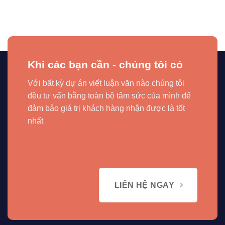
Khi các bạn cần - chúng tôi có
Với bất kỳ dự án viết luận văn nào chúng tôi
đều tư vấn bằng toàn bộ tâm sức của mình để
đảm bảo giá trị khách hàng nhận được là tốt
nhất
LIÊN HỆ NGAY