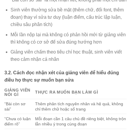
Sinh viên thường sửa bề mặt (thêm chữ, đổi font, thêm
đoạn) thay vì sửa tư duy (luận điểm, cấu trúc lập luận,
chiều sâu phân tích)
Mỗi lần nộp lại mà không có phản hồi mới từ giảng viên
thì không có cơ sở để sửa đúng hướng hơn
Giảng viên chấm theo tiêu chí học thuật, sinh viên viết
theo cảm nhận cá nhân
3.2. Cách đọc nhận xét của giảng viên để hiểu đúng
điều họ thực sự muốn bạn sửa
GIẢNG VIÊN
THỰC RA MUỐN BẠN LÀM GÌ
NÓI GÌ
“Bài còn sơ
Thêm phân tích nguyên nhân và hệ quả, không
sài”
chỉ thêm chữ hoặc số trang
“Chưa có luận
Mỗi đoạn cần 1 câu chủ đề riêng biệt, không trộn
điểm rõ”
lẫn nhiều ý trong cùng đoạn