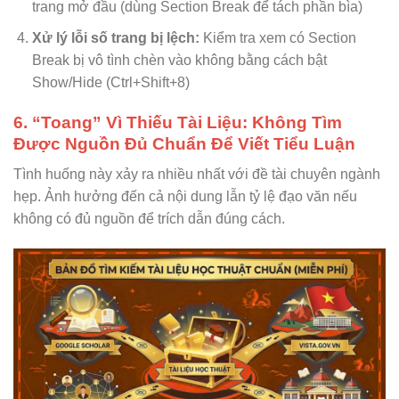
trang mở đầu (dùng Section Break để tách phần bìa)
Xử lý lỗi số trang bị lệch:
Kiểm tra xem có Section
Break bị vô tình chèn vào không bằng cách bật
Show/Hide (Ctrl+Shift+8)
6. “Toang” Vì Thiếu Tài Liệu: Không Tìm
Được Nguồn Đủ Chuẩn Để Viết Tiểu Luận
Tình huống này xảy ra nhiều nhất với đề tài chuyên ngành
hẹp. Ảnh hưởng đến cả nội dung lẫn tỷ lệ đạo văn nếu
không có đủ nguồn để trích dẫn đúng cách.