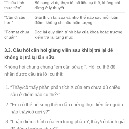
“Thiếu tính
Bổ sung ví dụ thực tế, số liệu cụ thể, không chỉ
thực tiễn”
dừng ở lý thuyết
“Cần đi sâu
Giải thích tại sao và như thế nào sau mỗi luận
hơn”
điểm, không chỉ nêu hiện tượng
“Format chưa
Đọc lại quy định trình bày của khoa hoặc trường,
chuẩn”
kiểm tra lại từng mục
3.3. Câu hỏi cần hỏi giảng viên sau khi bị trả lại để
không bị trả lại lần nữa
Không hỏi chung chung “em cần sửa gì”. Hỏi cụ thể để
nhận được câu trả lời cụ thể:
“Thầy/cô thấy phần phân tích X của em chưa đủ chiều
sâu ở điểm nào cụ thể?”
“Em có thể bổ sung thêm dẫn chứng thực tiễn từ nguồn
nào thầy/cô gợi ý?”
“Luận điểm chính của em trong phần Y, thầy/cô đánh giá
đã đúng hướng chưa?”