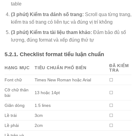
table
(3 phút) Kiểm tra đánh số trang:
Scroll qua từng trang,
kiểm tra số trang có liên tục và đúng vị trí không
(3 phút) Kiểm tra tài liệu tham khảo:
Đảm bảo đủ số
lượng, đúng format và xếp đúng thứ tự
5.2.1. Checklist format tiểu luận chuẩn
ĐÃ KIỂM
HẠNG MỤC
TIÊU CHUẨN PHỔ BIẾN
TRA
Font chữ
Times New Roman hoặc Arial
☐
Cỡ chữ thân
13 hoặc 14pt
☐
bài
Giãn dòng
1.5 lines
☐
Lề trái
3cm
☐
Lề phải
2cm
☐
Lề trên và