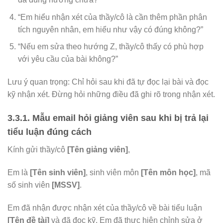
“Em hiểu nhận xét của thầy/cô là cần thêm phần phân
tích nguyên nhân, em hiểu như vậy có đúng không?”
“Nếu em sửa theo hướng Z, thầy/cô thấy có phù hợp
với yêu cầu của bài không?”
Lưu ý quan trọng: Chỉ hỏi sau khi đã tự đọc lại bài và đọc
kỹ nhận xét. Đừng hỏi những điều đã ghi rõ trong nhận xét.
3.3.1. Mẫu email hỏi giảng viên sau khi bị trả lại
tiểu luận đúng cách
Kính gửi thầy/cô
[Tên giảng viên]
,
Em là
[Tên sinh viên]
, sinh viên môn
[Tên môn học]
, mã
số sinh viên
[MSSV]
.
Em đã nhận được nhận xét của thầy/cô về bài tiểu luận
[Tên đề tài]
và đã đọc kỹ. Em đã thực hiện chỉnh sửa ở