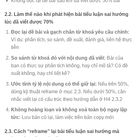
Không đọc lại đề bài sau khi đã viết được 50% bài
2.2. Làm thế nào khi phát hiện bài tiểu luận sai hướng
lúc đã viết được 70%
Đọc lại đề bài và gạch chân từ khoá yêu cầu chính:
Ví dụ: phân tích, so sánh, đề xuất, đánh giá, liên hệ thực
tiễn
So sánh từ khoá đó với nội dung đã viết:
Bài của
bạn có thực sự phân tích không, hay chỉ mô tả? Có đề
xuất không, hay chỉ liệt kê?
Ước tính tỷ lệ nội dung có thể giữ lại:
Nếu trên 50%,
dùng kỹ thuật reframe ở mục 2.3. Nếu dưới 50%, cân
nhắc viết lại có cấu trúc theo hướng dẫn ở H4 2.3.2
Không hoảng loạn và không xoá toàn bộ ngay lập
tức:
Lưu bản cũ lại, làm việc trên bản copy mới
2.3. Cách “reframe” lại bài tiểu luận sai hướng mà