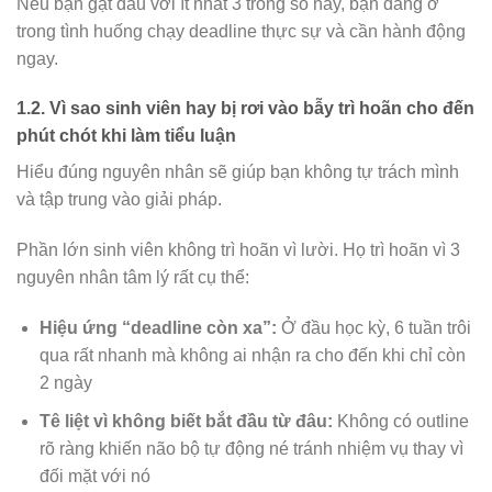
Nếu bạn gật đầu với ít nhất 3 trong số này, bạn đang ở
trong tình huống chạy deadline thực sự và cần hành động
ngay.
1.2. Vì sao sinh viên hay bị rơi vào bẫy trì hoãn cho đến
phút chót khi làm tiểu luận
Hiểu đúng nguyên nhân sẽ giúp bạn không tự trách mình
và tập trung vào giải pháp.
Phần lớn sinh viên không trì hoãn vì lười. Họ trì hoãn vì 3
nguyên nhân tâm lý rất cụ thể:
Hiệu ứng “deadline còn xa”:
Ở đầu học kỳ, 6 tuần trôi
qua rất nhanh mà không ai nhận ra cho đến khi chỉ còn
2 ngày
Tê liệt vì không biết bắt đầu từ đâu:
Không có outline
rõ ràng khiến não bộ tự động né tránh nhiệm vụ thay vì
đối mặt với nó