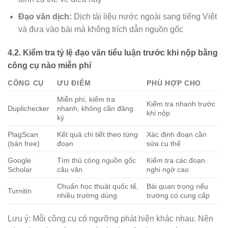
Đạo văn dịch:
Dịch tài liệu nước ngoài sang tiếng Việt
và đưa vào bài mà không trích dẫn nguồn gốc
4.2. Kiểm tra tỷ lệ đạo văn tiểu luận trước khi nộp bằng
công cụ nào miễn phí
CÔNG CỤ
ƯU ĐIỂM
PHÙ HỢP CHO
Miễn phí, kiểm tra
Kiểm tra nhanh trước
Duplichecker
nhanh, không cần đăng
khi nộp
ký
PlagScan
Kết quả chi tiết theo từng
Xác định đoạn cần
(bản free)
đoạn
sửa cụ thể
Google
Tìm thủ công nguồn gốc
Kiểm tra các đoạn
Scholar
câu văn
nghi ngờ cao
Chuẩn học thuật quốc tế,
Bài quan trọng nếu
Turnitin
nhiều trường dùng
trường có cung cấp
Lưu ý: Mỗi công cụ có ngưỡng phát hiện khác nhau. Nên