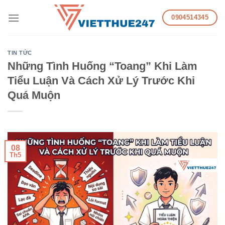
Skip
0904514345
to
content
TIN TỨC
Những Tình Huống “Toang” Khi Làm
Tiểu Luận Và Cách Xử Lý Trước Khi
Quá Muộn
08
Th5