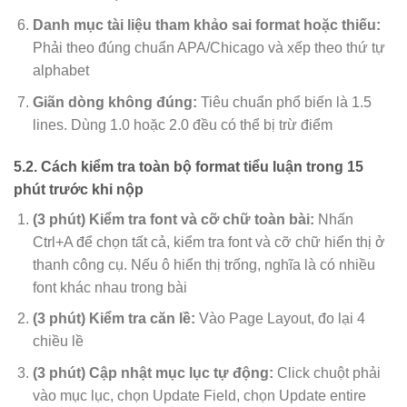
Danh mục tài liệu tham khảo sai format hoặc thiếu:
Phải theo đúng chuẩn APA/Chicago và xếp theo thứ tự
alphabet
Giãn dòng không đúng:
Tiêu chuẩn phổ biến là 1.5
lines. Dùng 1.0 hoặc 2.0 đều có thể bị trừ điểm
5.2. Cách kiểm tra toàn bộ format tiểu luận trong 15
phút trước khi nộp
(3 phút) Kiểm tra font và cỡ chữ toàn bài:
Nhấn
Ctrl+A để chọn tất cả, kiểm tra font và cỡ chữ hiển thị ở
thanh công cụ. Nếu ô hiển thị trống, nghĩa là có nhiều
font khác nhau trong bài
(3 phút) Kiểm tra căn lề:
Vào Page Layout, đo lại 4
chiều lề
(3 phút) Cập nhật mục lục tự động:
Click chuột phải
vào mục lục, chọn Update Field, chọn Update entire