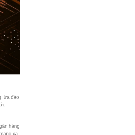
g lừa đảo
sức
ngân hàng
n mạng xã