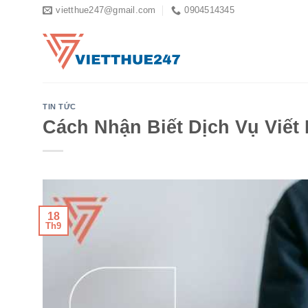
Skip
vietthue247@gmail.com
0904514345
to
content
TIN TỨC
Cách Nhận Biết Dịch Vụ Viết
18
Th9