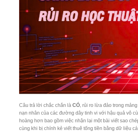
Câu trả lời chắc chắn là
CÓ
, rủi ro lừa đảo trong mản
nạn nhân của các đường dây tinh vi với hậu quả vô cùng
hoàng hơn bao gồm việc nhận lại một bài viết sao chép
cùng khi bị chính kẻ viết thuê tống tiền bằng dữ liệu c