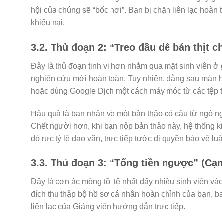
hội của chúng sẽ “bốc hơi”. Bạn bị chặn liên lạc hoàn
khiếu nại.
3.2. Thủ đoạn 2: “Treo đầu dê bán thịt c
Đây là thủ đoạn tinh vi hơn nhằm qua mặt sinh viên ở
nghiên cứu mới hoàn toàn. Tuy nhiên, đằng sau màn h
hoặc dùng Google Dịch một cách máy móc từ các tệp t
Hậu quả là bạn nhận về một bản thảo có câu từ ngô ngh
Chết người hơn, khi bạn nộp bản thảo này, hệ thống k
đỏ rực tỷ lệ đạo văn, trực tiếp tước đi quyền bảo vệ lu
3.3. Thủ đoạn 3: “Tống tiền ngược” (Cạ
Đây là cơn ác mộng tồi tệ nhất đẩy nhiều sinh viên vào
đích thu thập bộ hồ sơ cá nhân hoàn chỉnh của bạn, ba
liên lạc của Giảng viên hướng dẫn trực tiếp.