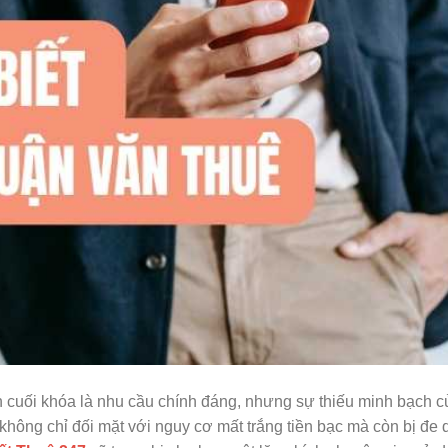
ạn cuối khóa là nhu cầu chính đáng, nhưng sự thiếu minh bạch củ
không chỉ đối mặt với nguy cơ mất trắng tiền bạc mà còn bị đe 