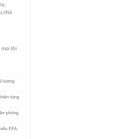
nạ.
ệu nhà
 mọi lời
ối lượng
thiện từng
văn phòng,
hiểu EFA,