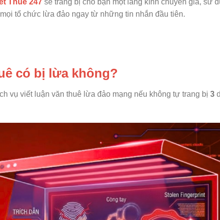
ết Thuê 247
sẽ trang bị cho bạn một lăng kính chuyên gia, sử 
y mọi tổ chức lừa đảo ngay từ những tin nhắn đầu tiên.
huê có bị lừa không?
ch vụ viết luận văn thuê lừa đảo mạng nếu không tự trang bị
3
d