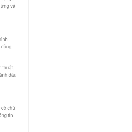
chứng và
rình
ự động
 thuật.
đánh dấu
ã có chủ
ông tin