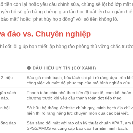
số tiền còn lại hoặc yêu cầu chỉnh sửa, chúng sẽ lột bỏ lớp mặt 
uyên bố sẽ gửi bằng chứng gian lận học thuật lên ban giám hi
ảo mật” hoặc “phạt hủy hợp đồng” với số tiền khổng lồ.
lừa đảo vs. Chuyên nghiệp
hí cốt lõi giúp bạn thiết lập hàng rào phòng thủ vững chắc trước
🟢 DẤU HIỆU UY TÍN (CỜ XANH)
 2 triệu
Báo giá minh bạch, bóc tách chi phí rõ ràng dựa trên kh
công việc và mức độ phức tạp của mô hình nghiên cứu.
gân sách
Thanh toán chia nhỏ theo tiến độ thực tế, cam kết hoàn 
 nào.
chương trước khi yêu cầu thanh toán đợt tiếp theo.
n hội
Sở hữu hệ thống Website chính quy, minh bạch địa chỉ 
hiển thị rõ ràng năng lực chuyên môn qua các bài viết.
hống đạo
Sẵn sàng đối mặt với rào cản kỹ thuật chuẩn APA 7, am 
SPSS/AMOS và cung cấp báo cáo Turnitin minh bạch.