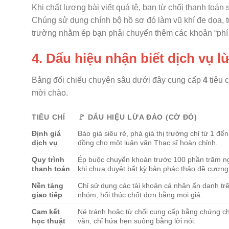
Khi chất lượng bài viết quá tệ, bạn từ chối thanh toán 
Chúng sử dụng chính bộ hồ sơ đó làm vũ khí đe dọa, t
trường nhằm ép bạn phải chuyển thêm các khoản “phí b
4. Dấu hiệu nhận biết dịch vụ 
Bảng đối chiếu chuyên sâu dưới đây cung cấp
4
tiêu c
mời chào.
TIÊU CHÍ
🚩 DẤU HIỆU LỪA ĐẢO (CỜ ĐỎ)
Định giá
Báo giá siêu rẻ, phá giá thị trường chỉ từ 1 đến
dịch vụ
đồng cho một luận văn Thạc sĩ hoàn chỉnh.
Quy trình
Ép buộc chuyển khoản trước 100 phần trăm n
thanh toán
khi chưa duyệt bất kỳ bản phác thảo đề cương
Nền tảng
Chỉ sử dụng các tài khoản cá nhân ẩn danh trê
giao tiếp
nhóm, hối thúc chốt đơn bằng mọi giá.
Cam kết
Né tránh hoặc từ chối cung cấp bằng chứng c
học thuật
văn, chỉ hứa hẹn suông bằng lời nói.