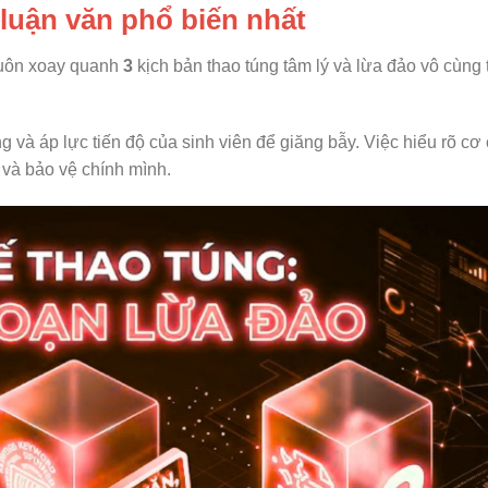
 luận văn phổ biến nhất
 luôn xoay quanh
3
kịch bản thao túng tâm lý và lừa đảo vô cùng
à áp lực tiến độ của sinh viên để giăng bẫy. Việc hiểu rõ cơ 
 và bảo vệ chính mình.