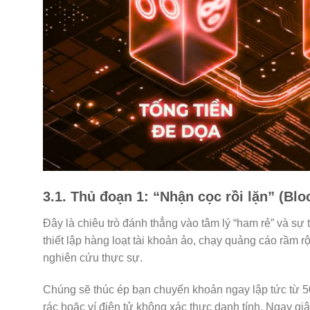
3.1. Thủ đoạn 1: “Nhận cọc rồi lặn” (Bloc
Đây là chiêu trò đánh thẳng vào tâm lý “ham rẻ” và s
thiết lập hàng loạt tài khoản ảo, chạy quảng cáo rầm 
nghiên cứu thực sự.
Chúng sẽ thúc ép bạn chuyển khoản ngay lập tức từ 5
rác hoặc ví điện tử không xác thực danh tính. Ngay gi