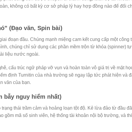
 toàn, không có bất kỳ cơ sở pháp lý hay hợp đồng nào để đối 
hó” (Đạo văn, Spin bài)
 giai đoạn đầu. Chúng mạnh miệng cam kết cung cấp một công t
ình, chúng chỉ sử dụng các phần mềm trộn từ khóa (spinner) t
ài liệu nước ngoài.
ê, cấu trúc ngữ pháp vỡ vụn và hoàn toàn vô giá trị về mặt học
iểm định Turnitin của nhà trường sẽ ngay lập tức phát hiện và 
ận văn của bạn.
m bẫy nguy hiểm nhất)
 trạng thái trầm cảm và hoảng loạn tột độ. Kẻ lừa đảo từ đầu đ
o gồm mã số sinh viên, hệ thống tài khoản nội bộ trường, và th