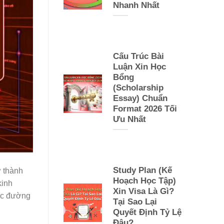
Nhanh Nhất
Cấu Trúc Bài
Luận Xin Học
Bổng
(Scholarship
Essay) Chuẩn
Format 2026 Tối
Ưu Nhất
Study Plan (Kế
ở thành
Hoạch Học Tập)
kinh
Xin Visa Là Gì?
ước đường
Tại Sao Lại
Quyết Định Tỷ Lệ
Đậu?