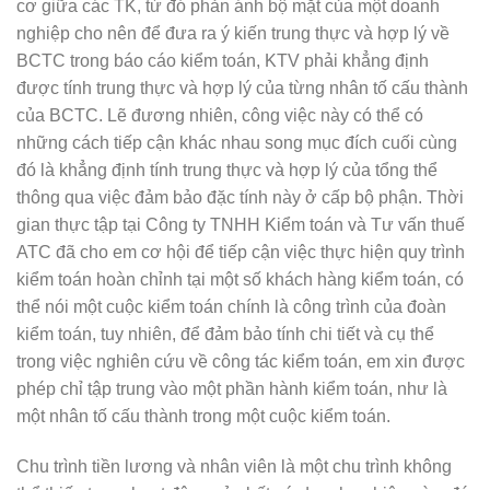
cơ giữa các TK, từ đó phản ánh bộ mặt của một doanh
nghiệp cho nên để đưa ra ý kiến trung thực và hợp lý về
BCTC trong báo cáo kiểm toán, KTV phải khẳng định
được tính trung thực và hợp lý của từng nhân tố cấu thành
của BCTC. Lẽ đương nhiên, công việc này có thể có
những cách tiếp cận khác nhau song mục đích cuối cùng
đó là khẳng định tính trung thực và hợp lý của tổng thể
thông qua việc đảm bảo đặc tính này ở cấp bộ phận. Thời
gian thực tập tại Công ty TNHH Kiểm toán và Tư vấn thuế
ATC đã cho em cơ hội để tiếp cận việc thực hiện quy trình
kiểm toán hoàn chỉnh tại một số khách hàng kiểm toán, có
thể nói một cuộc kiểm toán chính là công trình của đoàn
kiểm toán, tuy nhiên, để đảm bảo tính chi tiết và cụ thể
trong việc nghiên cứu về công tác kiểm toán, em xin được
phép chỉ tập trung vào một phần hành kiểm toán, như là
một nhân tố cấu thành trong một cuộc kiểm toán.
Chu trình tiền lương và nhân viên là một chu trình không