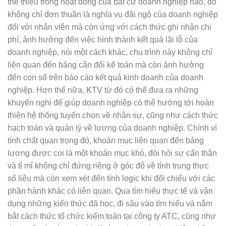
thể thiếu trong hoạt động của bất cứ doanh nghiệp nào, đó
không chỉ đơn thuần là nghĩa vụ đãi ngộ của doanh nghiệp
đối với nhân viên mà còn ứng với cách thức ghi nhận chi
phí, ảnh hưởng đến việc hình thành kết quả lãi lỗ của
doanh nghiệp, nói một cách khác, chu trình này không chỉ
liên quan đến bảng cân đối kế toán mà còn ảnh hưởng
đến con số trên báo cáo kết quả kinh doanh của doanh
nghiệp. Hơn thế nữa, KTV từ đó có thể đưa ra những
khuyến nghị để giúp doanh nghiệp có thể hướng tới hoàn
thiện hệ thống tuyển chọn về nhân sự, cũng như cách thức
hạch toán và quản lý về lương của doanh nghiệp. Chính vì
tính chất quan trọng đó, khoản mục liên quan đến bảng
lương được coi là một khoản mục khó, đòi hỏi sự cẩn thận
và tỉ mỉ không chỉ đứng riêng ở góc độ về tính trung thực
số liệu mà còn xem xét đến tính logic khi đối chiếu với các
phần hành khác có liên quan. Qua tìm hiểu thực tế và vận
dụng những kiến thức đã học, đi sâu vào tìm hiểu và nắm
bắt cách thức tổ chức kiểm toán tại công ty ATC, cũng như