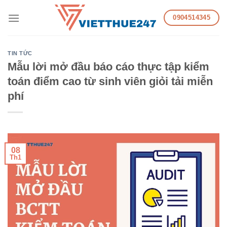
Skip
0904514345
to
content
TIN TỨC
Mẫu lời mở đầu báo cáo thực tập kiểm
toán điểm cao từ sinh viên giỏi tải miễn
phí
08
Th1