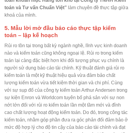
toán khoản mục Hàng tồn kho tại Công ty TNHH Kiểm
toán và Tư vấn Chuẩn Việt”
làm chuyên đề thực tập giữa
khoá của mình.
5. Mẫu lời mở đầu báo cáo thực tập kiểm
toán – lập kế hoạch
Rủi ro tồn tại trong bất kỳ ngành nghề, lĩnh vực kinh doanh
nào và kiểm toán cũng không ngoại lệ. Rủi ro trong kiểm
toán lại càng đặc biệt hơn khi đối tượng phục vụ chính là
người sử dụng báo cáo tài chính. Kỹ thuật đánh giá rủi ro
kiểm toán là một kỹ thuật hiệu quả vừa đảm bảo chất
lượng kiểm toán vừa tiết kiệm thời gian và chi phí. Cùng
với sự sụp đổ của công ty kiểm toán Arthur Andersen trong
sự kiện Enron và Worldcom tuyên bố phá sản với sự non
nớt lớn đối với rủi ro kiểm toán lần một tầm mới và đỉnh
cao chất lượng hoạt động kiểm toán. Do đó, trong công tác
kiểm toán, nhằm góp phần đưa ra góc phản đối đảm bảo ở
mức độ hợp lý cho độ tin cậy của báo cáo tài chính và đạt