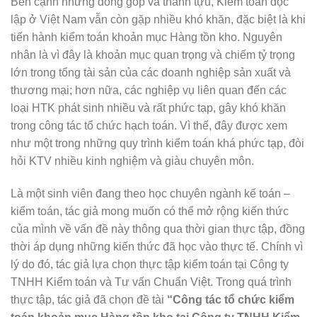
Bên cạnh những đóng góp và thành tựu, Kiểm toán độc
lập ở Việt Nam vẫn còn gặp nhiều khó khăn, đặc biệt là khi
tiến hành kiểm toán khoản mục Hàng tồn kho. Nguyên
nhân là vì đây là khoản mục quan trọng và chiếm tỷ trọng
lớn trong tổng tài sản của các doanh nghiệp sản xuất và
thương mại; hơn nữa, các nghiệp vụ liên quan đến các
loại HTK phát sinh nhiều và rất phức tạp, gây khó khăn
trong công tác tổ chức hạch toán. Vì thế, đây được xem
như một trong những quy trình kiểm toán khá phức tạp, đòi
hỏi KTV nhiều kinh nghiệm và giàu chuyên môn.
Là một sinh viên đang theo học chuyên ngành kế toán –
kiểm toán, tác giả mong muốn có thể mở rộng kiến thức
của mình về vấn đề này thông qua thời gian thực tập, đồng
thời áp dụng những kiến thức đã học vào thực tế. Chính vì
lý do đó, tác giả lựa chọn thực tập kiểm toán tại Công ty
TNHH Kiểm toán và Tư vấn Chuẩn Việt. Trong quá trình
thực tập, tác giả đã chọn đề tài
“Công tác tổ chức kiểm