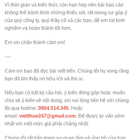
Vì thời gian và kiến thức còn hạn hẹp nên bài báo cáo
không thể tránh khỏi những thiếu sót, rất mong sự góp ý
của quý công ty, quý thầy cô và các bạn, để em rút kinh
nghiệm và hoàn thành tốt hơn.
Em xin chân thành cám ơn!
—-
Cảm ơn bạn đã đọc bài viết trên. Chúng tôi hy vọng rằng
bạn đã tìm thấy nó hữu ích và thú vị.
Nếu bạn có bất kỳ câu hỏi, ý kiến đóng góp hoặc muốn
chia sẻ ý kiến về nội dung, xin vui lòng liên hệ với chúng
tôi qua hotline:
0904.514.345
. Hoặc
email:
vietthue247@gmail.com.
Để được tư vấn sớm
nhất với một mức giá phải chăng nhất.
Chúng tôi rất trân trọng sự quan tâm và ủng hộ của bạn.