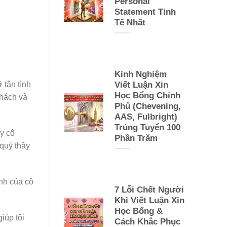
Personal
Statement Tinh
Tế Nhất
Kinh Nghiệm
Viết Luận Xin
 tận tình
Học Bổng Chính
thách và
Phủ (Chevening,
AAS, Fulbright)
Trúng Tuyển 100
ầy cô
Phần Trăm
 quý thầy
nh của cô
7 Lỗi Chết Người
Khi Viết Luận Xin
Học Bổng &
iúp tôi
Cách Khắc Phục