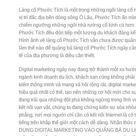
Làng cổ Phước Tích là một trong những ngôi làng cổ n
vị trí đắc địa bên dòng sông Ô Lâu, Phước Tích ẩn mì
chiêm ngưỡng những ngôi nhà rường cổ kính có hơn 1
Phước Tích đều đón tiếp một lượng du khách đáng kể g
Hình ảnh về làng cổ Phước Tích vẫn chưa được quảng
làm thế nào để quảng bá làng cổ Phước Tích ngày càng
tế của địa phương là điều cần thiết.
Digital marketing ngày nay đang trở thành một xu hướn
ngành kinh doanh du lịch, khách sạn cũng không phải là
kiếm thông minh và mạng xã hội rộng rãi, digital mar
hiệu quả nhất có thể, tạo nên những cơ hội mới cho sự 
đang trải qua những đột phá không ngừng trong lĩnh vự
kết nối vạn vật, chúng ta đang chứng kiến sự xóa nhòa
phẳng, nơi mọi người chỉ cần có kết nối Internet là có 
tiếng trên khắp thế giới một cách dễ dàng. Nhận thức 
DỤNG DIGITAL MARKETING VÀO QUẢNG BÁ DU LỊCH