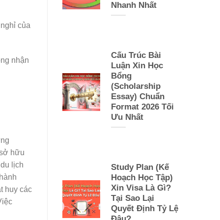
Nhanh Nhất
 nghỉ của
Cấu Trúc Bài
mong nhận
Luận Xin Học
Bổng
(Scholarship
Essay) Chuẩn
Format 2026 Tối
Ưu Nhất
ững
 sở hữu
du lịch
Study Plan (Kế
thành
Hoạch Học Tập)
Xin Visa Là Gì?
t huy các
Tại Sao Lại
Việc
Quyết Định Tỷ Lệ
Đậu?