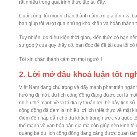
rất nhiều trong quá trình thực tập tại đây.
Cuối cùng, tôi muốn chân thành cảm ơn gia đình và b
bạn giúp tôi vượt qua những khó khăn và hoàn thành tố
Tuy nhiên, do điều kiện thời gian, kiến thức có hạn n
sự góp ý của quý thầy cô, bạn đọc để đề tài của tôi có
Tôi xin chân thành cảm ơn mọi người!
2. Lời mở đầu khoá luận tốt ng
Việt Nam đang chú trọng và đẩy mạnh phát triển ngành
hướng đi mới, du lịch cộng đồng đang được coi là một
nhiều thế mạnh về vị trí địa lý thuận lợi, bề dày lịch
cộng đồng đã đem lại nhiều lợi ích thiết thực về mặt 
điểm đến hấp dẫn cho du khách trong nước và quốc tế.
thế mạnh về văn hóa bản địa mà còn giúp nền kinh tế
quảng bá du lịch cộng đồng đang càng được quan tâm