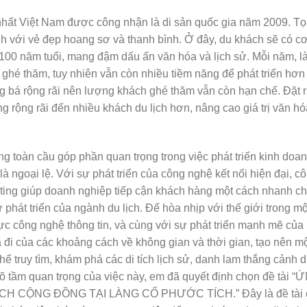
hất Việt Nam được công nhận là di sản quốc gia năm 2009. Tọa
nh với vẻ đẹp hoang sơ và thanh bình. Ở đây, du khách sẽ có cơ
00 năm tuổi, mang đậm dấu ấn văn hóa và lịch sử. Mỗi năm, l
hé thăm, tuy nhiên vẫn còn nhiều tiềm năng để phát triển hơn
 bá rộng rãi nên lượng khách ghé thăm vẫn còn hạn chế. Đặt r
 rộng rãi đến nhiều khách du lịch hơn, nâng cao giá trị văn hó
g toàn cầu góp phần quan trọng trong việc phát triển kinh doan
 ngoại lệ. Với sự phát triển của công nghệ kết nối hiện đại, cô
keting giúp doanh nghiệp tiếp cận khách hàng một cách nhanh c
phát triển của ngành du lịch. Để hòa nhịp với thế giới trong mộ
c công nghệ thông tin, và cùng với sự phát triển mạnh mẽ của 
 đi của các khoảng cách về không gian và thời gian, tạo nên mộ
thể truy tìm, khám phá các di tích lịch sử, danh lam thắng cảnh d
rõ tầm quan trọng của việc này, em đã quyết định chọn đề tài “
 CỘNG ĐỒNG TẠI LÀNG CỔ PHƯỚC TÍCH.” Đây là đề tài 