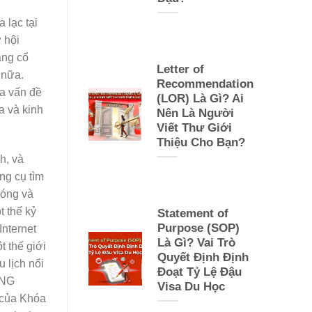
 lạc tại
 hội
àng cổ
Letter of
 nữa.
Recommendation
a vấn đề
(LOR) Là Gì? Ai
a và kinh
Nên Là Người
Viết Thư Giới
Thiệu Cho Bạn?
h, và
ng cụ tìm
hóng và
t thế kỷ
Statement of
Purpose (SOP)
Internet
Là Gì? Vai Trò
t thế giới
Quyết Định Định
u lịch nổi
Đoạt Tỷ Lệ Đậu
ỨNG
Visa Du Học
của Khóa