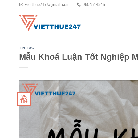
Skip
vietthue247@gmail.com
0904514345
to
content
TIN TỨC
Mẫu Khoá Luận Tốt Nghiệp M
25
Th4