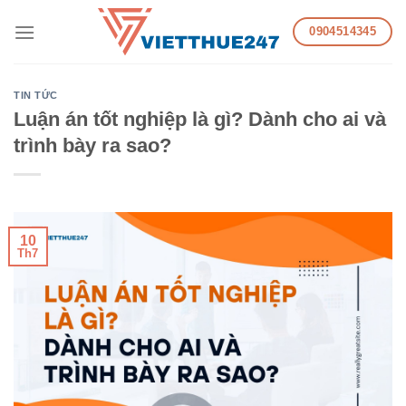
Skip
0904514345
to
content
TIN TỨC
Luận án tốt nghiệp là gì? Dành cho ai và
trình bày ra sao?
10
Th7