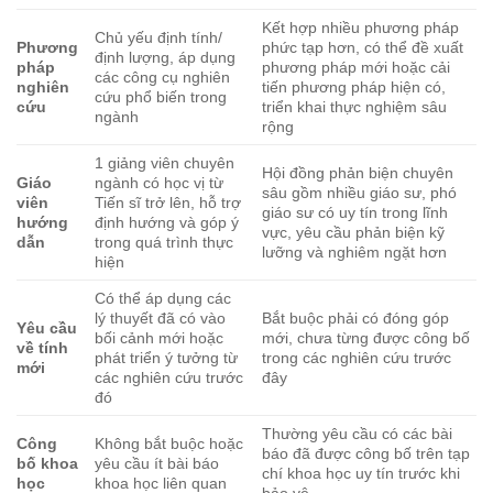
Kết hợp nhiều phương pháp
Chủ yếu định tính/
Phương
phức tạp hơn, có thể đề xuất
định lượng, áp dụng
pháp
phương pháp mới hoặc cải
các công cụ nghiên
nghiên
tiến phương pháp hiện có,
cứu phổ biến trong
cứu
triển khai thực nghiệm sâu
ngành
rộng
1 giảng viên chuyên
Hội đồng phản biện chuyên
Giáo
ngành có học vị từ
sâu gồm nhiều giáo sư, phó
viên
Tiến sĩ trở lên, hỗ trợ
giáo sư có uy tín trong lĩnh
hướng
định hướng và góp ý
vực, yêu cầu phản biện kỹ
dẫn
trong quá trình thực
lưỡng và nghiêm ngặt hơn
hiện
Có thể áp dụng các
lý thuyết đã có vào
Bắt buộc phải có đóng góp
Yêu cầu
bối cảnh mới hoặc
mới, chưa từng được công bố
về tính
phát triển ý tưởng từ
trong các nghiên cứu trước
mới
các nghiên cứu trước
đây
đó
Thường yêu cầu có các bài
Công
Không bắt buộc hoặc
báo đã được công bố trên tạp
bố khoa
yêu cầu ít bài báo
chí khoa học uy tín trước khi
học
khoa học liên quan
bảo vệ