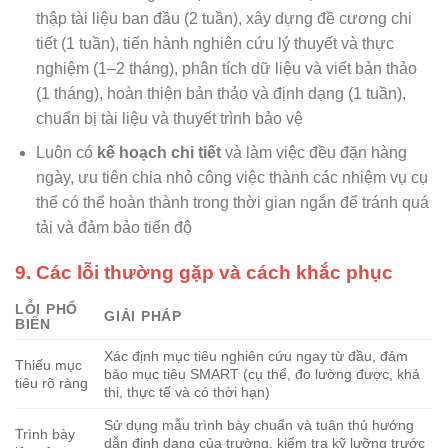
thập tài liệu ban đầu (2 tuần), xây dựng đề cương chi
tiết (1 tuần), tiến hành nghiên cứu lý thuyết và thực
nghiệm (1–2 tháng), phân tích dữ liệu và viết bản thảo
(1 tháng), hoàn thiện bản thảo và định dạng (1 tuần),
chuẩn bị tài liệu và thuyết trình bảo vệ
Luôn có
kế hoạch chi tiết
và làm việc đều đặn hàng
ngày, ưu tiên chia nhỏ công việc thành các nhiệm vụ cụ
thể có thể hoàn thành trong thời gian ngắn để tránh quá
tải và đảm bảo tiến độ
9. Các lỗi thường gặp và cách khắc phục
LỖI PHỔ
GIẢI PHÁP
BIẾN
Xác định mục tiêu nghiên cứu ngay từ đầu, đảm
Thiếu mục
bảo mục tiêu SMART (cụ thể, đo lường được, khả
tiêu rõ ràng
thi, thực tế và có thời hạn)
Sử dụng mẫu trình bày chuẩn và tuân thủ hướng
Trình bày
dẫn định dạng của trường, kiểm tra kỹ lưỡng trước