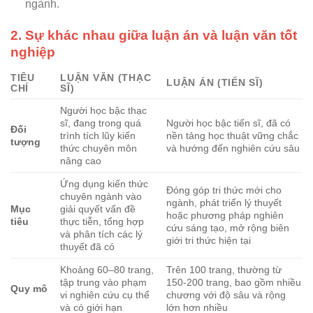
ngành.
2. Sự khác nhau giữa luận án và luận văn tốt
nghiệp
TIÊU
LUẬN VĂN (THẠC
LUẬN ÁN (TIẾN SĨ)
CHÍ
SĨ)
Người học bậc thạc
sĩ, đang trong quá
Người học bậc tiến sĩ, đã có
Đối
trình tích lũy kiến
nền tảng học thuật vững chắc
tượng
thức chuyên môn
và hướng đến nghiên cứu sâu
nâng cao
Ứng dụng kiến thức
Đóng góp tri thức mới cho
chuyên ngành vào
ngành, phát triển lý thuyết
Mục
giải quyết vấn đề
hoặc phương pháp nghiên
tiêu
thực tiễn, tổng hợp
cứu sáng tạo, mở rộng biên
và phân tích các lý
giới tri thức hiện tại
thuyết đã có
Khoảng 60–80 trang,
Trên 100 trang, thường từ
tập trung vào phạm
150-200 trang, bao gồm nhiều
Quy mô
vi nghiên cứu cụ thể
chương với độ sâu và rộng
và có giới hạn
lớn hơn nhiều