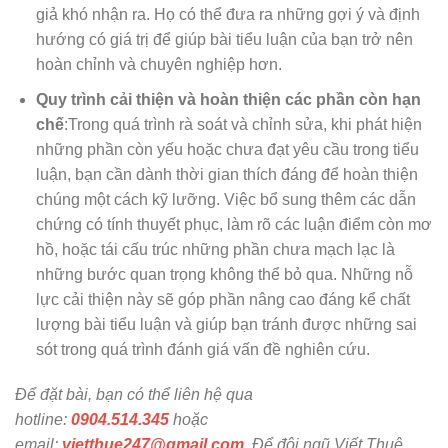
giả khó nhận ra. Họ có thể đưa ra những gợi ý và định
hướng có giá trị để giúp bài tiểu luận của bạn trở nên
hoàn chỉnh và chuyên nghiệp hơn.
Quy trình cải thiện và hoàn thiện các phần còn hạn
chế
:Trong quá trình rà soát và chỉnh sửa, khi phát hiện
những phần còn yếu hoặc chưa đạt yêu cầu trong tiểu
luận, bạn cần dành thời gian thích đáng để hoàn thiện
chúng một cách kỹ lưỡng. Việc bổ sung thêm các dẫn
chứng có tính thuyết phục, làm rõ các luận điểm còn mơ
hồ, hoặc tái cấu trúc những phần chưa mạch lạc là
những bước quan trọng không thể bỏ qua. Những nỗ
lực cải thiện này sẽ góp phần nâng cao đáng kể chất
lượng bài tiểu luận và giúp bạn tránh được những sai
sót trong quá trình đánh giá vấn đề nghiên cứu.
Để đặt bài, bạn có thể liên hệ qua
hotline:
0904.514.345
hoặc
email:
vietthue247@gmail.com.
Để đội ngũ Viết Thuê