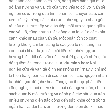
đề thành các thành tố cơ bản, đồng thời đánh giá mức
độ ảnh hưởng và vai trò của từng yếu tố đối với vấn đề
nghiên cứu. Trong quá trình phân tích chuyên sâu, cần
xem xét kỹ lưởng các khía cạnh như nguyên nhân gốc
rễ, hậu quả trực tiếp và gián tiếp, mối tương quan giữa
các yếu tố, cũng như sự tác động qua lại giữa các khía
cạnh khác nhau của vấn đề. Một phân tích có chất
lượng không chỉ làm sáng tỏ các yếu tố nền tảng mà
còn phải chỉ ra được các mối liên kết phức tạp, xu
hướng biến đổi của vấn đề theo thời gian, và những tác
động tiềm ẩn trong tương lai.
Ví dụ minh họa
: Khi
nghiên cứu về vấn đề ô nhiễm không khí, thay vì chỉ mô
tả hiện trạng, bạn cần đi sâu phân tích các nguyên nhân
từ nhiều góc độ (như hoạt động giao thông, phát triển
công nghiệp, thói quen sinh hoạt của người dân, chính
sách quản lý môi trường) và đánh giá các hậu quả trên
nhiều phương diện (tác động đến sức khỏe cộng đồng
ngắn hạn và dài hạn, ảnh hưởng đến biến đổi khí hậu