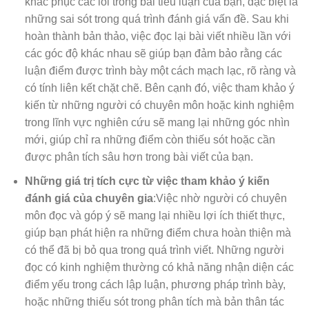
khắc phục các lỗi trong bài tiểu luận của bạn, đặc biệt là
những sai sót trong quá trình đánh giá vấn đề. Sau khi
hoàn thành bản thảo, việc đọc lại bài viết nhiều lần với
các góc độ khác nhau sẽ giúp bạn đảm bảo rằng các
luận điểm được trình bày một cách mạch lạc, rõ ràng và
có tính liên kết chặt chẽ. Bên cạnh đó, việc tham khảo ý
kiến từ những người có chuyên môn hoặc kinh nghiệm
trong lĩnh vực nghiên cứu sẽ mang lại những góc nhìn
mới, giúp chỉ ra những điểm còn thiếu sót hoặc cần
được phân tích sâu hơn trong bài viết của bạn.
Những giá trị tích cực từ việc tham khảo ý kiến
đánh giá của chuyên gia
:Việc nhờ người có chuyên
môn đọc và góp ý sẽ mang lại nhiều lợi ích thiết thực,
giúp bạn phát hiện ra những điểm chưa hoàn thiện mà
có thể đã bị bỏ qua trong quá trình viết. Những người
đọc có kinh nghiệm thường có khả năng nhận diện các
điểm yếu trong cách lập luận, phương pháp trình bày,
hoặc những thiếu sót trong phân tích mà bản thân tác