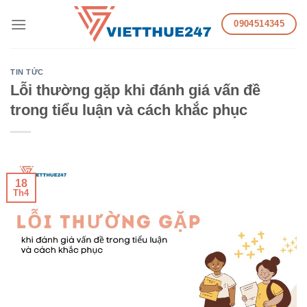
Skip
0904514345
to
content
TIN TỨC
Lỗi thường gặp khi đánh giá vấn đề
trong tiểu luận và cách khắc phục
18
Th4