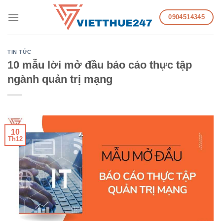
Skip
0904514345
to
content
TIN TỨC
10 mẫu lời mở đầu báo cáo thực tập
ngành quản trị mạng
10
Th12