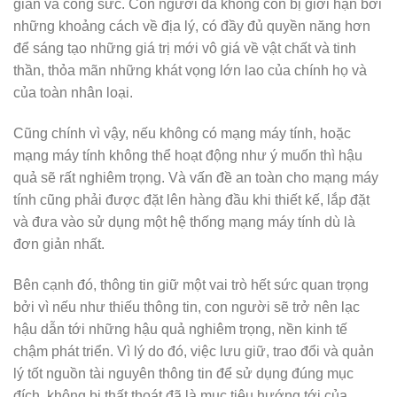
gian và công sức. Con người đã không còn bị giới hạn bởi
những khoảng cách về địa lý, có đầy đủ quyền năng hơn
để sáng tạo những giá trị mới vô giá về vật chất và tinh
thần, thỏa mãn những khát vọng lớn lao của chính họ và
của toàn nhân loại.
Cũng chính vì vậy, nếu không có mạng máy tính, hoặc
mạng máy tính không thể hoạt động như ý muốn thì hậu
quả sẽ rất nghiêm trọng. Và vấn đề an toàn cho mạng máy
tính cũng phải được đặt lên hàng đầu khi thiết kế, lắp đặt
và đưa vào sử dụng một hệ thống mạng máy tính dù là
đơn giản nhất.
Bên cạnh đó, thông tin giữ một vai trò hết sức quan trọng
bởi vì nếu như thiếu thông tin, con người sẽ trở nên lạc
hậu dẫn tới những hậu quả nghiêm trọng, nền kinh tế
chậm phát triển. Vì lý do đó, việc lưu giữ, trao đổi và quản
lý tốt nguồn tài nguyên thông tin để sử dụng đúng mục
đích, không bị thất thoát đã là mục tiêu hướng tới của