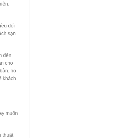
iên,
iều đối
ách sạn
h đến
ẫn cho
 bàn, họ
để khách
hay muốn
 thuật