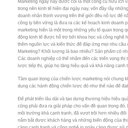
Marketing ngày nay được coi là một công cụ hữu ích v
trong nền kinh tế hiện đại ngày nay, vốn đầy rẫy những
doanh nhân thịnh vượng trên thế giới đều nỗ lực để n
công ty bền vững là đưa ra các kế hoạch kinh doanh p
marketing hiện là một trong những yếu tố quan trọng 
động kinh tế được hỗ trợ bởi khoa học và công nghệ h
thêm nguồn lực và kiến thức để đáp ứng mọi nhu cầu 
Marketing? Khối lượng là bao nhiêu? Sản phẩm có nh
Các doanh nghiệp có thể nhắm đến các triển vọng thị 
lược tiếp thị, giúp họ tăng hiệu quả và khả năng cạnh t
Tầm quan trọng của chiến lược marketing nói chung k
dụng các hành động chiến lược đó như thế nào để đạt
Để phát triển lâu dài và tạo dựng thương hiệu hiệu 
cũng phải đưa ra giải pháp cho vấn đề quan trọng đó
môi trường khá cạnh tranh, đã vượt trội hơn nhiều đối
nắm bắt được khách hàng và những biến động của thị t
càng cạnh tranh và công nghệ in ngày càng được sử d