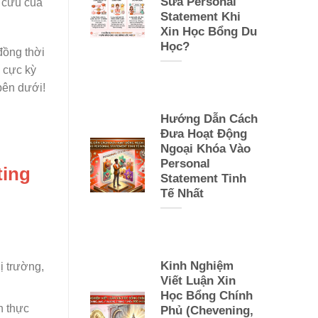
Sửa Personal
 cứu của
Statement Khi
Xin Học Bổng Du
Học?
đồng thời
 cực kỳ
ên dưới!
Hướng Dẫn Cách
Đưa Hoạt Động
Ngoại Khóa Vào
Personal
ting
Statement Tinh
Tế Nhất
Kinh Nghiệm
ị trường,
Viết Luận Xin
Học Bổng Chính
h thực
Phủ (Chevening,