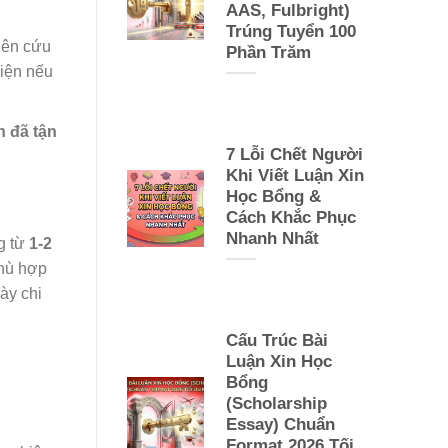
AAS, Fulbright)
Trúng Tuyển 100
iên cứu
Phần Trăm
hiện nếu
n đã tận
7 Lỗi Chết Người
Khi Viết Luận Xin
Học Bổng &
Cách Khắc Phục
Nhanh Nhất
g từ
1-2
hù hợp
ày chi
Cấu Trúc Bài
Luận Xin Học
Bổng
(Scholarship
Essay) Chuẩn
Format 2026 Tối