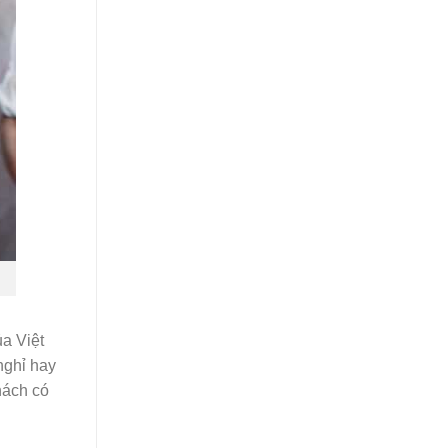
a Việt
nghỉ hay
hách có