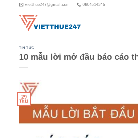
Skip
vietthue247@gmail.com
0904514345
to
content
TIN TỨC
10 mẫu lời mở đầu báo cáo t
29
Th11