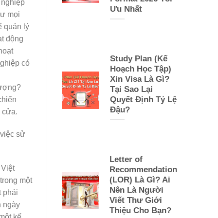
 nghiệp
Ưu Nhất
hư mọi
ể quản lý
ạt động
hoạt
Study Plan (Kế
nghiệp có
Hoạch Học Tập)
Xin Visa Là Gì?
lượng?
Tại Sao Lại
Quyết Định Tỷ Lệ
chiến
Đậu?
à cửa.
việc sử
Letter of
 Việt
Recommendation
(LOR) Là Gì? Ai
trong một
Nên Là Người
t phải
Viết Thư Giới
n ngày
Thiệu Cho Bạn?
một kế