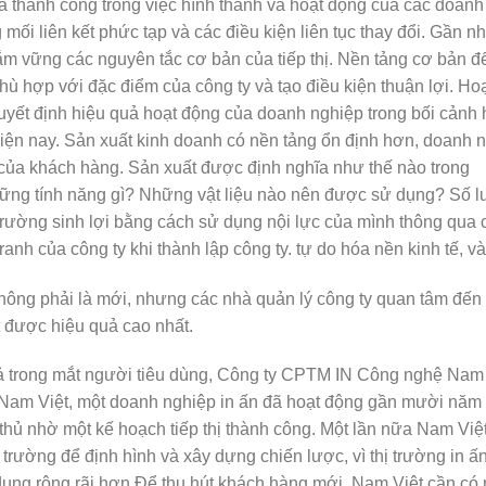
à thành công trong việc hình thành và hoạt động của các doanh
 mối liên kết phức tạp và các điều kiện liên tục thay đổi. Gần n
ắm vững các nguyên tắc cơ bản của tiếp thị. Nền tảng cơ bản đ
hù hợp với đặc điểm của công ty và tạo điều kiện thuận lợi. Ho
quyết định hiệu quả hoạt động của doanh nghiệp trong bối cảnh 
iện nay. Sản xuất kinh doanh có nền tảng ổn định hơn, doanh 
của khách hàng. Sản xuất được định nghĩa như thế nào trong
ững tính năng gì? Những vật liệu nào nên được sử dụng? Số 
trường sinh lợi bằng cách sử dụng nội lực của mình thông qua 
ranh của công ty khi thành lập công ty. tự do hóa nền kinh tế, v
hông phải là mới, nhưng các nhà quản lý công ty quan tâm đến 
 được hiệu quả cao nhất.
quả trong mắt người tiêu dùng, Công ty CPTM IN Công nghệ Nam
. Nam Việt, một doanh nghiệp in ấn đã hoạt động gần mười năm 
 thủ nhờ một kế hoạch tiếp thị thành công. Một lần nữa Nam Việ
rường để định hình và xây dựng chiến lược, vì thị trường in ấ
ụng rộng rãi hơn Để thu hút khách hàng mới, Nam Việt cần có 