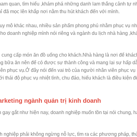
ham quan, tìm hiểu ,khám phá những danh lam thắng cảnh tự nh
hỉ đã mọc lên khắp nơi nằm thu hút khách đến với mình.
u quy mô khác nhau, nhiều sản phẩm phong phú nhằm phục vụ nh
 cho doanh nghiệp mình nói riêng và ngành du lịch nhà hàng ,kh
ơi cung cấp món ăn đồ uống cho khách.Nhà hàng là nơi để khác
ng bữa ăn nên để có được sự thành công và mang lại sự hấp d
iên phục vụ.Ở đây nói đến vai trò của người nhân viên phục vụ
ới thái độ phục vụ nhiệt tình, chu đáo, hiếu khách là điều kiện 
arketing ngành quản trị kinh doanh
h gay gắt như hiện nay, doanh nghiệp muốn tồn tại nói chung, 
nh nghiệp phải không ngừng nỗ lực, tìm ra các phương pháp, thủ