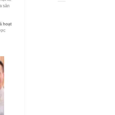
ra sản
ả hoạt
ược