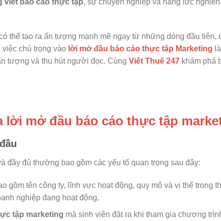
 viết báo cáo thực tập
, sự chuyên nghiệp và năng lực nghiên
n có thể tạo ra ấn tượng mạnh mẽ ngay từ những dòng đầu tiên, 
 việc chú trọng vào
lời mở đầu báo cáo thực tập Marketing
là
ấn tượng và thu hút người đọc. Cùng
Viết Thuê 247
khám phá b
ủa lời mở đầu báo cáo thực tập marke
 đầu
à đầy đủ thường bao gồm các yếu tố quan trọng sau đây:
ao gồm tên công ty, lĩnh vực hoạt động, quy mô và vị thế trong th
oanh nghiệp đang hoạt động.
hực tập marketing
mà sinh viên đặt ra khi tham gia chương trìn