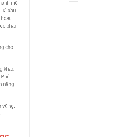
 mạnh mẽ
i kì đầu
 hoạt
iệc phải
ng cho
g khác
ể Phú
ền năng
n vững,
a
học