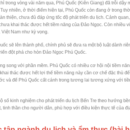
chỉ trong vòng vài năm qua, Phú Quốc (Kiên Giang) đã trỗi dậy
.
Tuy nhiên, ở thời điểm hiện tại, Phú Quốc còn đang ở trong thờ
n thiện, chưa đủ đáp ứng tốc độ phát triển du lịch. Cảnh quan,
, chưa khai thác được hết tiềm năng của Đảo Ngọc. Còn nhiều v
a Việt Nam như kỳ vọng.
ốc sẽ lên thành phố, chính phủ sẽ đưa ra một bộ luật dành riê
 triển đột phá cho hòn Đảo Ngọc Phú Quốc.
g song với phần mềm. Phú Quốc có nhiều cơ hội nội tiềm năn
ể khai thác được hết lợi thế tiềm năng này cần cơ chế đặc thù đ
 và để Phú Quốc cất cánh trong tương lai tương xứng với ti
ộ số kinh nghiệm cho phát triển du lịch Bến Tre theo hướng bề
, tinh thần cho người dân, phù hợp với điều kiện thực tế của đị
c tập ngành du lịch và ẩm thực (bài 