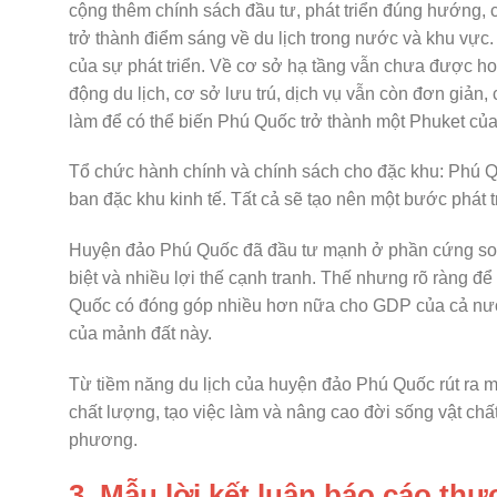
cộng thêm chính sách đầu tư, phát triển đúng hướng, 
trở thành điểm sáng về du lịch trong nước và khu vực
của sự phát triển. Về cơ sở hạ tầng vẫn chưa được hoà
động du lịch, cơ sở lưu trú, dịch vụ vẫn còn đơn giản
làm để có thể biến Phú Quốc trở thành một Phuket củ
Tổ chức hành chính và chính sách cho đặc khu: Phú Qu
ban đặc khu kinh tế. Tất cả sẽ tạo nên một bước phát
Huyện đảo Phú Quốc đã đầu tư mạnh ở phần cứng son
biệt và nhiều lợi thế cạnh tranh. Thế nhưng rõ ràng đ
Quốc có đóng góp nhiều hơn nữa cho GDP của cả nước
của mảnh đất này.
Từ tiềm năng du lịch của huyện đảo Phú Quốc rút ra m
chất lượng, tạo việc làm và nâng cao đời sống vật chất
phương.
3. Mẫu lời kết luận báo cáo thự