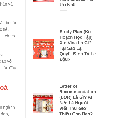
nhận và
Ưu Nhất
ắn bó lâu
c tiêu
Study Plan (Kế
 lịch trở
Hoạch Học Tập)
Xin Visa Là Gì?
Tại Sao Lại
Quyết Định Tỷ Lệ
 về
Đậu?
đạp vô
 thúc đẩy
hoá
Letter of
Recommendation
(LOR) Là Gì? Ai
Nên Là Người
nh ngành
Viết Thư Giới
Thiệu Cho Bạn?
 đáo,