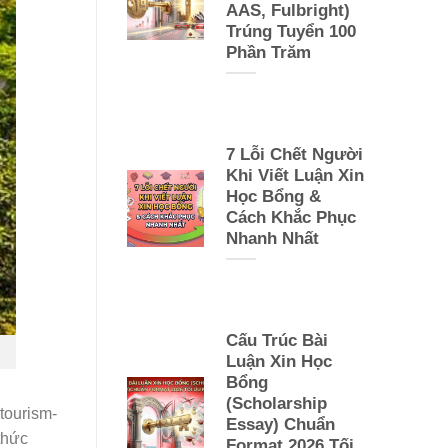
AAS, Fulbright)
Trúng Tuyển 100
Phần Trăm
7 Lỗi Chết Người
Khi Viết Luận Xin
Học Bổng &
Cách Khắc Phục
Nhanh Nhất
Cấu Trúc Bài
Luận Xin Học
Bổng
(Scholarship
tourism-
Essay) Chuẩn
thức
Format 2026 Tối