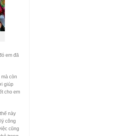
 đó em đã
ế mà còn
ời giúp
iết cho em
 thế này
 lý công
việc cũng