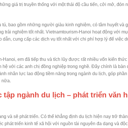
ững giá trị truyền thống với một thái độ cầu tiến, cởi mở, đón 
u tú, bao gồm những người giàu kinh nghiệm, có tâm huyết và g
 trải nghiệm tốt nhất. Vietnamtourism-Hanoi hoạt động với mụ
n, cung cấp các dịch vụ tốt nhất với chi phí hợp lý để việc du
anoi, em đã tiếp thu và tích lũy được rất nhiều vốn kiến thức
 hệ với các anh chị đồng nghiệp trong nghề. Đây chính là bàn 
hành nhân lực lao động tiềm năng trong ngành du lịch, góp phần
n nữa.
c tập ngành du lịch – phát triển văn 
ng và sẽ phát triển.
Có thể khẳng định du lịch hiện nay trở thà
c phát triển kinh tế xã hội
với nguồn tài nguyên đa dạng và độc