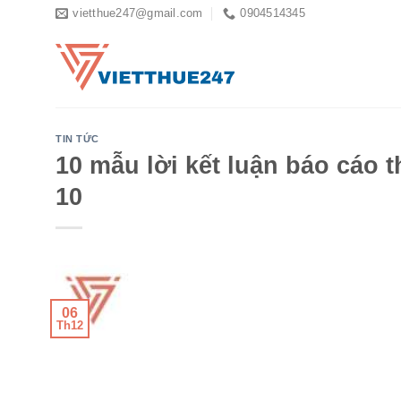
Skip
vietthue247@gmail.com
0904514345
to
content
TIN TỨC
10 mẫu lời kết luận báo cáo t
10
06
Th12