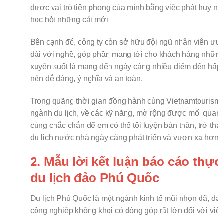
được vai trò tiên phong của mình bằng việc phát huy nh
học hỏi những cái mới.
Bên cạnh đó, công ty còn sở hữu đội ngũ nhân viên ư
dài với nghề, góp phần mang tới cho khách hàng những
xuyên suốt là mang đến ngày càng nhiều điểm đến hấp dẫ
nên dễ dàng, ý nghĩa và an toàn.
Trong quãng thời gian đồng hành cùng Vietnamtourism-H
ngành du lịch, về các kỹ năng, mở rộng được mối quan
cùng chắc chắn để em có thể tôi luyện bản thân, trở t
du lịch nước nhà ngày càng phát triển và vươn xa hơ
2. Mẫu lời kết luận báo cáo thự
du lịch đảo Phú Quốc
Du lịch Phú Quốc là một ngành kinh tế mũi nhọn đã, đa
công nghiệp không khói có đóng góp rất lớn đối với việ