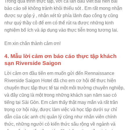
Trong quá trình thực tập, với cả lần đầu viết bài nên bài
báo cáo sẽ không tránh khỏi thiếu sót . Em rất mong nhận
được sự góp ý , nhận xét từ phía lãnh đạo công ty cũng
như quý thầy cô để em có thể rút ra được những kinh
nghiệm bổ ích và áp dụng vào thực tiễn trong tương lai.
Em xin chân thành cảm ơn!
4. Mẫu lời cảm ơn báo cáo thực tập khách
sạn Riverside Saigon
Lời cảm ơn đầu tiên em muốn gửi đến Rennaissance
Riverside Saigon Hotel đã cho em cơ hội để thực hiện
chuyến thực tập thực tế tại một môi trường chuyên nghiệp,
và đây cũng là một trong những khách sạn năm sao có
tiếng
tại Sài Gòn. Em cảm thấy thật may mắn và rất trân
trọng cơ hội này, được làm việc và học tập dưới sự chỉ
dẫn của các anh chị quản lý cũng như nhân viên chính
thức, những người có kiến thức sâu rộng về ngành và