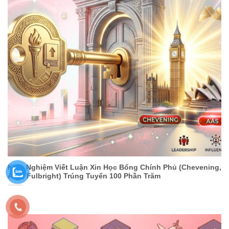
Kinh Nghiệm Viết Luận Xin Học Bổng Chính Phủ (Chevening,
AAS, Fulbright) Trúng Tuyển 100 Phần Trăm