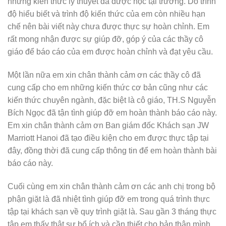
những kiến thức lý thuyết đã được học tại trường. Do trình
độ hiểu biết và trình độ kiến thức của em còn nhiều hạn
chế nên bài viết này chưa được thực sự hoàn chỉnh. Em
rất mong nhận được sự giúp đỡ, góp ý của các thầy cô
giáo để báo cáo của em được hoàn chỉnh và đạt yêu cầu.
Một lần nữa em xin chân thành cảm ơn các thầy cô đã
cung cấp cho em những kiến thức cơ bản cũng như các
kiến thức chuyên ngành, đặc biệt là cô giáo, TH.S Nguyễn
Bích Ngọc đã tận tình giúp đỡ em hoàn thành báo cáo này.
Em xin chân thành cảm ơn Ban giám đốc Khách sạn JW
Marriott Hanoi đã tạo điều kiện cho em được thực tập tại
đây, đồng thời đã cung cấp thông
tin để em hoàn thành bài
báo cáo này.
Cuối cùng em xin chân thành cảm ơn các anh chị trong bộ
phận giặt là đã
nhiệt tình giúp đỡ em trong quá trình thực
tập tại khách sạn về quy trình giặt
là. Sau gần 3 tháng thực
tập em thấy thật sự bổ ích và cần thiết cho bản thân mình.