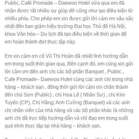
Public, Café Promade – Daewoo Hotel vừa qua em đã
nhận đươc rất nhiều sự giúp đỡ cũng như tạo điều kiện từ
nhiều phía. Cho phép em xin được gửi lời cảm ơn sâu sắc
nhất đến ban giám hiệu trường Đại học Thủ đô Hà Nội,
khoa Văn hóa – Du lịch đã tạo điều kiện về thời gian để
em hoàn thành đợt thực tập này.
Em xin cảm ơn cô Vũ Thị Hoàn đã nhiệt tình hướng dẫn
em trong suốt thời gian qua. Bên cạnh đó, em cũng xin gửi
lời cảm ơn đến anh chị các bộ phận Banquet , Public ,
Cafe Promade– Daewoo Hotel cùng các anh chị trong nhà
hàng – khách sạn , đồng thời gửi lời cảm ơn chân thành
đến chú Sơn (Public) , chị Hoa Lê ( Nhân Sự) , chị Kim
Tuyến (CP), Chị Hằng; Anh Cường (Banquet) và các anh
chị nhân viên của nhà hàng và các bộ phận khác là những
anh chị đã trực tiếp hướng dẫn và chỉ đạo em trong suốt
quá trình thực tập tại nhà hàng – khách sạn.