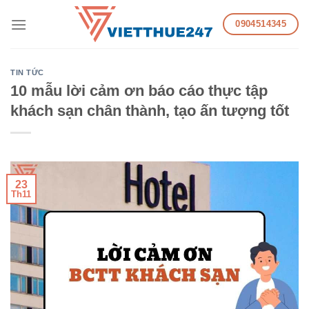
Skip
0904514345
to
content
TIN TỨC
10 mẫu lời cảm ơn báo cáo thực tập
khách sạn chân thành, tạo ấn tượng tốt
23
Th11