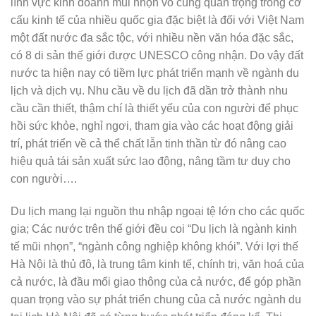
lĩnh vực kinh doanh mũi nhọn vô cùng quan trọng trong cơ
cấu kinh tế của nhiều quốc gia đặc biệt là đối với Việt Nam
một đất nước đa sắc tộc, với nhiều nền văn hóa đặc sắc,
có 8 di sản thế giới được UNESCO công nhận. Do vậy đất
nước ta hiện nay có tiềm lực phát triển mạnh về ngành du
lịch và dịch vụ. Nhu cầu về du lịch đã dần trở thành nhu
cầu cần thiết, thậm chí là thiết yếu của con người để phục
hồi sức khỏe, nghỉ ngơi, tham gia vào các hoạt động giải
trí, phát triển về cả thể chất lẫn tinh thần từ đó nâng cao
hiệu quả tái sản xuất sức lao động, nâng tầm tư duy cho
con người….
Du lịch mang lại nguồn thu nhập ngoại tệ lớn cho các quốc
gia; Các nước trên thế giới đều coi “Du lịch là ngành kinh
tế mũi nhọn”, “ngành công nghiệp không khói”. Với lợi thế
Hà Nội là thủ đô, là trung tâm kinh tế, chính trị, văn hoá của
cả nước, là đầu mối giao thông của cả nước, để góp phần
quan trọng vào sự phát triển chung của cả nước ngành du