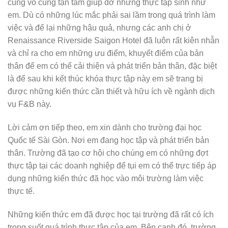
cũng vô cùng tận
tâm giúp đỡ những thực tập sinh như
em. Dù có những lúc mắc phải sai lầm trong quá trình làm
việc và để lại những hậu quả, nhưng các anh chị ở
Renaissance Riverside Saigon Hotel đã luôn rất kiên nhẫn
và chỉ ra cho em những ưu điểm, khuyết điểm của bản
thân để em có thể cải thiện và
phát triển bản thân, đặc biệt
là để sau khi kết thúc khóa thực tập này em sẽ trang bị
được những kiến thức cần thiết và hữu ích về ngành dịch
vụ F&B này.
Lời cảm ơn tiếp theo, em xin dành cho trường đại học
Quốc tế Sài Gòn. Nơi em đang học tập và phát triển bản
thân. Trường đã tạo cơ hội cho chúng em có những đợt
thực tập tại các doanh nghiệp để tụi em có thể trực tiếp áp
dụng những kiến thức đã học vào môi trường làm việc
thực tế.
Những kiến thức em đã được học tại trường đã rất có ích
trong suốt quá trình thực tập của em. Bên cạnh đó, trường