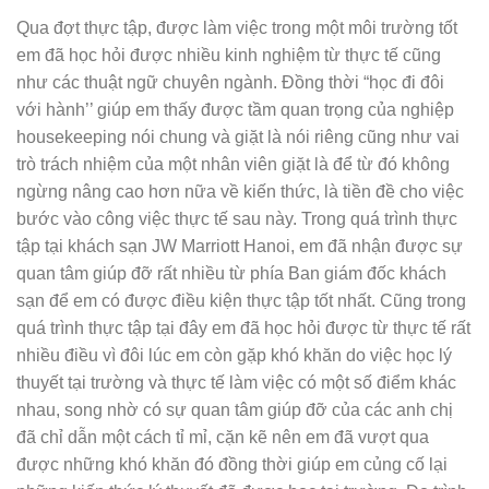
Qua đợt thực tập, được làm việc trong một môi trường tốt
em đã học hỏi được nhiều kinh nghiệm từ thực tế cũng
như các thuật ngữ chuyên ngành. Đồng thời “học đi đôi
với hành’’ giúp em thấy được tầm quan trọng của nghiệp
housekeeping nói chung và giặt là nói riêng cũng như vai
trò trách nhiệm của một nhân viên giặt là để từ đó không
ngừng nâng cao hơn nữa về kiến thức, là tiền đề cho việc
bước vào công việc thực tế sau này. Trong quá trình thực
tập tại khách sạn JW Marriott Hanoi, em đã nhận được sự
quan tâm giúp đỡ rất nhiều từ phía Ban giám đốc khách
sạn để em có được điều kiện thực tập tốt nhất. Cũng trong
quá trình thực tập tại đây em đã học hỏi được từ thực tế rất
nhiều điều vì đôi lúc em còn gặp khó khăn do việc học lý
thuyết tại trường và thực tế làm việc có một số điểm khác
nhau, song nhờ có sự quan tâm giúp đỡ của các anh chị
đã chỉ dẫn một cách tỉ mỉ, cặn kẽ nên em đã vượt qua
được những khó khăn đó đồng thời giúp em củng cố lại