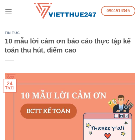
Skip
0904514345
to
content
TIN TỨC
10 mẫu lời cảm ơn báo cáo thực tập kế
toán thu hút, điểm cao
24
Th11