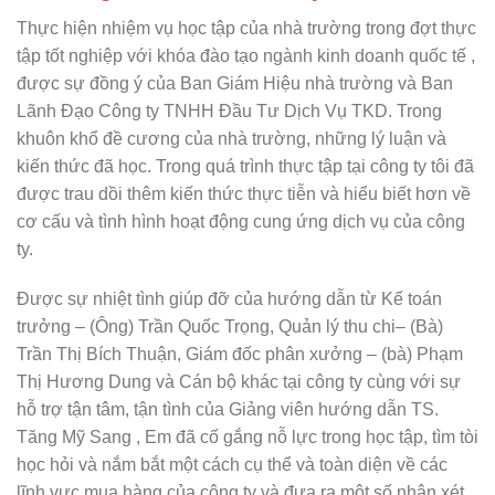
Thực hiện nhiệm vụ học tập của nhà trường trong đợt thực
tập tốt nghiệp với khóa đào tạo ngành kinh doanh quốc tế ,
được sự đồng ý của Ban Giám Hiệu nhà trường và Ban
Lãnh Đạo Công ty TNHH Đầu Tư Dịch Vụ TKD. Trong
khuôn khổ đề cương của nhà trường, những lý luận và
kiến thức đã học. Trong quá trình thực tập tại công ty tôi đã
được trau dồi thêm kiến thức thực tiễn và hiểu biết hơn về
cơ cấu và tình hình hoạt động cung ứng dịch vụ của công
ty.
Được sự nhiệt tình giúp đỡ của hướng dẫn từ Kế toán
trưởng – (Ông) Trần Quốc Trọng, Quản lý thu chi– (Bà)
Trần Thị Bích Thuận, Giám đốc phân xưởng – (bà) Phạm
Thị Hương Dung và Cán bộ khác tại công ty cùng với sự
hỗ trợ tận tâm, tận tình của Giảng viên hướng dẫn TS.
Tăng Mỹ Sang , Em đã cố gắng nỗ lực trong học tập, tìm tòi
học hỏi và nắm bắt một cách cụ thể và toàn diện về các
lĩnh vực mua hàng của công ty và đưa ra một số nhận xét,