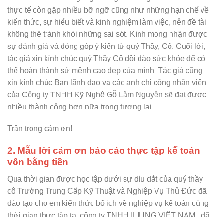
thực tế còn gặp
nhiều bỡ ngỡ cũng như những hạn chế về
kiến thức, sự hiểu biết và kinh nghiệm làm việc, nên đề tài
không thể tránh khỏi những sai sót. Kính mong nhận được
sự đánh giá và đóng góp ý kiến từ quý Thầy, Cô.
Cuối lời,
tác giả xin kính chúc quý Thầy Cô dồi dào sức khỏe để có
thể hoàn thành sứ mệnh cao đẹp của mình. Tác giả cũng
xin kính chúc Ban lãnh đạo và các anh chị công nhân viên
của Công ty TNHH Kỹ Nghệ Gỗ Lâm Nguyên sẽ đạt được
nhiều thành công hơn nữa trong tương lai.
Trân trọng cảm ơn!
2. Mẫu lời cảm ơn báo cáo thực tập kế toán
vốn bằng tiền
Qua thời gian được học tập dưới sự dìu dắt của quý thầy
cô Trường Trung Cấp Kỹ Thuật và Nghiệp Vụ Thủ Đức đã
đào tạo cho em kiến thức bổ ích về nghiệp vụ kế toán cùng
thời gian thực tập tại công ty TNHH ILIUNG VIỆT NAM , đã