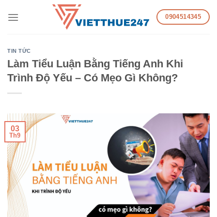
Skip
0904514345
to
content
TIN TỨC
Làm Tiểu Luận Bằng Tiếng Anh Khi
Trình Độ Yếu – Có Mẹo Gì Không?
03
Th9