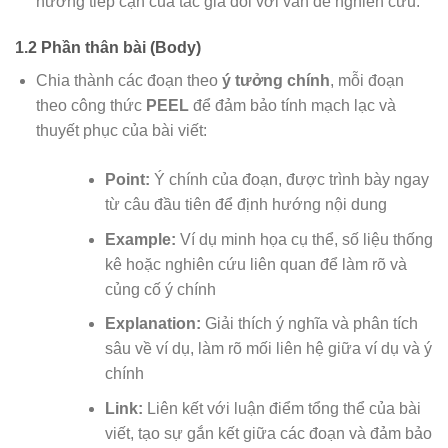
hướng tiếp cận của tác giả đối với vấn đề nghiên cứu.
1.2 Phần thân bài (Body)
Chia thành các đoạn theo
ý tưởng chính
, mỗi đoạn
theo công thức
PEEL
để đảm bảo tính mạch lạc và
thuyết phục của bài viết:
Point:
Ý chính của đoạn, được trình bày ngay
từ câu đầu tiên để định hướng nội dung
Example:
Ví dụ minh họa cụ thể, số liệu thống
kê hoặc nghiên cứu liên quan để làm rõ và
củng cố ý chính
Explanation:
Giải thích ý nghĩa và phân tích
sâu về ví dụ, làm rõ mối liên hệ giữa ví dụ và ý
chính
Link:
Liên kết với luận điểm tổng thể của bài
viết, tạo sự gắn kết giữa các đoạn và đảm bảo