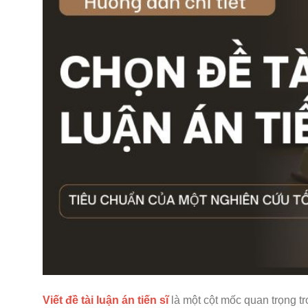
Viết đề tài luận án tiến sĩ
là một cột mốc quan trọng t