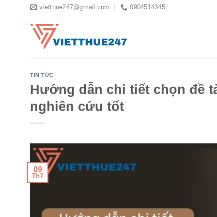
Skip
vietthue247@gmail.com
0904514345
to
content
TIN TỨC
Hướng dẫn chi tiết chọn đề tà
nghiên cứu tốt
09
Th7