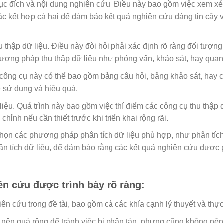
 đích và nội dung nghiên cứu. Điều này bao gồm việc xem xé
c kết hợp cả hai để đảm bảo kết quả nghiên cứu đáng tin cậy v
thập dữ liệu. Điều này đòi hỏi phải xác định rõ ràng đối tượng
hương pháp thu thập dữ liệu như phỏng vấn, khảo sát, hay quan 
 công cụ này có thể bao gồm bảng câu hỏi, bảng khảo sát, hay c
ễ sử dụng và hiệu quả.
iệu. Quá trình này bao gồm việc thí điểm các công cụ thu thập 
chỉnh nếu cần thiết trước khi triển khai rộng rãi.
chọn các phương pháp phân tích dữ liệu phù hợp, như phân tíc
n tích dữ liệu, để đảm bảo rằng các kết quả nghiên cứu được 
ên cứu được trình bày rõ ràng:
ên cứu trong đề tài, bao gồm cả các khía cạnh lý thuyết và thực 
g nên quá rộng để tránh việc bị phân tán, nhưng cũng không nê