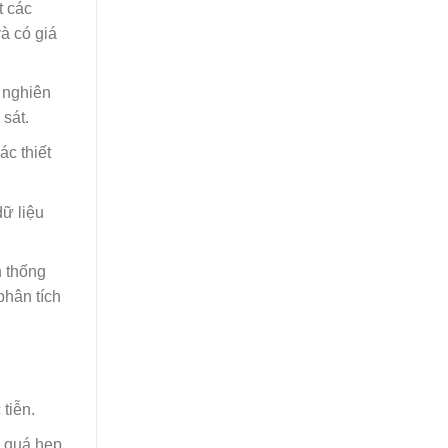
t các
à có giá
 nghiên
sát.
ác thiết
dữ liệu
h thống
phân tích
tiễn.
n quá hẹp