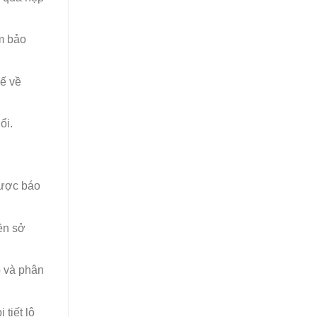
m bảo
ế về
ổi.
được báo
ền sở
p và phân
tiết lộ