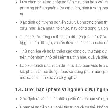
Lựa chọn phương pháp nghiên cứu phù hợp với mục
phương pháp nghiên cứu định tính, định lượng, hoặ
trị.
Xác định đối tượng nghiên cứu và phương pháp thu 
cứu, như là cá nhân, tổ chức, hay cộng đồng, và p
Thiết kế các công cụ thu thập dữ liệu (nếu có). Các
bị ghi chép dữ liệu, và cần được thiết kế sao cho d
Thử nghiệm và hoàn thiện các công cụ thu thập dữ l
trên một nhóm nhỏ để kiểm tra tính hiệu quả và điều 
Lập kế hoạch phân tích dữ liệu. Bao gồm việc lựa 
kê, phân tích nội dung, hoặc sử dụng phần mềm phâ
một cách chính xác và có ý nghĩa.
1.4. Giới hạn (phạm vi nghiên cứu) nghi
Xác định rõ và chi tiết những vấn đề mà bạn sẽ nghi
Phạm vi nghiên cứu phải tập trung và cụ thể, khôn