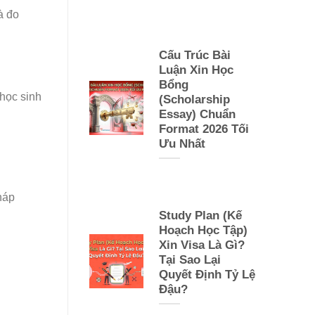
à đo
Cấu Trúc Bài
Luận Xin Học
Bổng
học sinh
(Scholarship
Essay) Chuẩn
Format 2026 Tối
Ưu Nhất
háp
Study Plan (Kế
Hoạch Học Tập)
Xin Visa Là Gì?
Tại Sao Lại
Quyết Định Tỷ Lệ
Đậu?