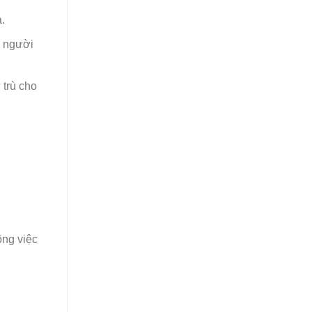
.
i người
 trù cho
ông việc