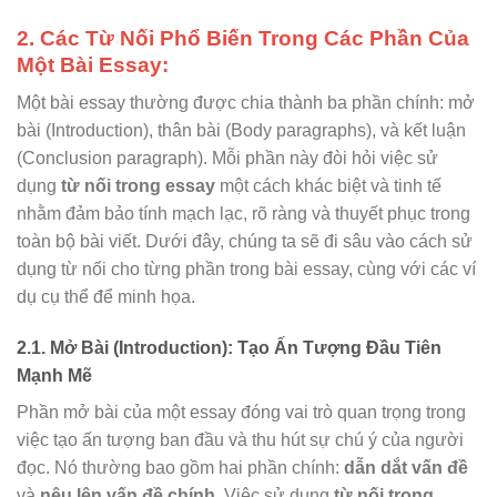
2. Các Từ Nối Phổ Biến Trong Các Phần Của
Một Bài Essay:
Một bài essay thường được chia thành ba phần chính: mở
bài (Introduction), thân bài (Body paragraphs), và kết luận
(Conclusion paragraph). Mỗi phần này đòi hỏi việc sử
dụng
từ nối trong essay
một cách khác biệt và tinh tế
nhằm đảm bảo tính mạch lạc, rõ ràng và thuyết phục trong
toàn bộ bài viết. Dưới đây, chúng ta sẽ đi sâu vào cách sử
dụng từ nối cho từng phần trong bài essay, cùng với các ví
dụ cụ thể để minh họa.
2.1. Mở Bài (Introduction): Tạo Ấn Tượng Đầu Tiên
Mạnh Mẽ
Phần mở bài của một essay đóng vai trò quan trọng trong
việc tạo ấn tượng ban đầu và thu hút sự chú ý của người
đọc. Nó thường bao gồm hai phần chính:
dẫn dắt vấn đề
và
nêu lên vấn đề chính
. Việc sử dụng
từ nối trong