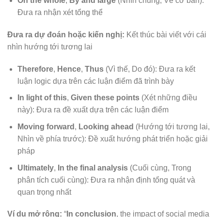
On the whole
,
By and large
(Nhìn chung, Về cơ bản):
Đưa ra nhận xét tổng thể
Đưa ra dự đoán hoặc kiến nghị:
Kết thúc bài viết với cái
nhìn hướng tới tương lai
Therefore
,
Hence
,
Thus
(Vì thế, Do đó): Đưa ra kết
luận logic dựa trên các luận điểm đã trình bày
In light of this
,
Given these points
(Xét những điều
này): Đưa ra đề xuất dựa trên các luận điểm
Moving forward
,
Looking ahead
(Hướng tới tương lai,
Nhìn về phía trước): Đề xuất hướng phát triển hoặc giải
pháp
Ultimately
,
In the final analysis
(Cuối cùng, Trong
phân tích cuối cùng): Đưa ra nhận định tổng quát và
quan trọng nhất
Ví dụ mở rộng:
“
In conclusion
, the impact of social media