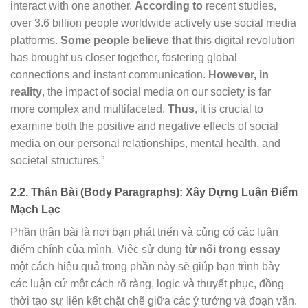
interact with one another.
According to
recent studies,
over 3.6 billion people worldwide actively use social media
platforms.
Some people believe that
this digital revolution
has brought us closer together, fostering global
connections and instant communication.
However, in
reality
, the impact of social media on our society is far
more complex and multifaceted.
Thus
, it is crucial to
examine both the positive and negative effects of social
media on our personal relationships, mental health, and
societal structures.”
2.2. Thân Bài (Body Paragraphs): Xây Dựng Luận Điểm
Mạch Lạc
Phần thân bài là nơi bạn phát triển và củng cố các luận
điểm chính của mình. Việc sử dụng
từ nối trong essay
một cách hiệu quả trong phần này sẽ giúp bạn trình bày
các luận cứ một cách rõ ràng, logic và thuyết phục, đồng
thời tạo sự liên kết chặt chẽ giữa các ý tưởng và đoạn văn.