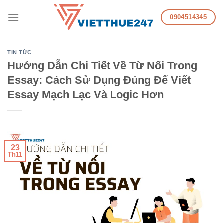
Skip
0904514345
to
content
TIN TỨC
Hướng Dẫn Chi Tiết Về Từ Nối Trong
Essay: Cách Sử Dụng Đúng Để Viết
Essay Mạch Lạc Và Logic Hơn
23
Th11