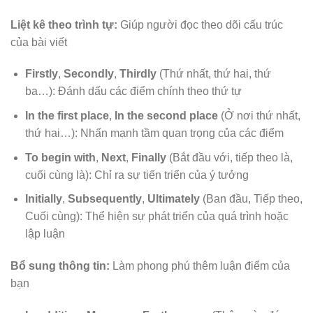
Liệt kê theo trình tự:
Giúp người đọc theo dõi cấu trúc
của bài viết
Firstly
,
Secondly
,
Thirdly
(Thứ nhất, thứ hai, thứ
ba…): Đánh dấu các điểm chính theo thứ tự
In the first place
,
In the second place
(Ở nơi thứ nhất,
thứ hai…): Nhấn mạnh tầm quan trọng của các điểm
To begin with
,
Next
,
Finally
(Bắt đầu với, tiếp theo là,
cuối cùng là): Chỉ ra sự tiến triển của ý tưởng
Initially
,
Subsequently
,
Ultimately
(Ban đầu, Tiếp theo,
Cuối cùng): Thể hiện sự phát triển của quá trình hoặc
lập luận
Bổ sung thông tin:
Làm phong phú thêm luận điểm của
bạn