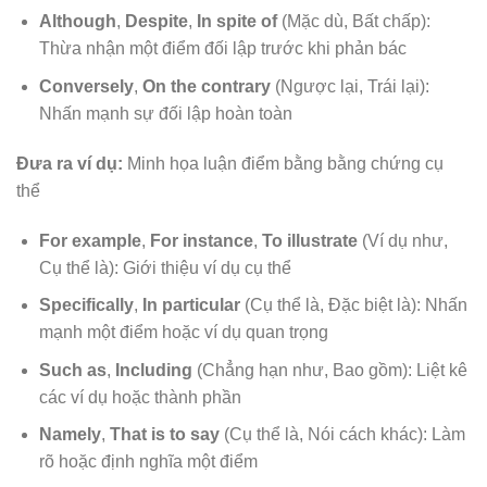
Although
,
Despite
,
In spite of
(Mặc dù, Bất chấp):
Thừa nhận một điểm đối lập trước khi phản bác
Conversely
,
On the contrary
(Ngược lại, Trái lại):
Nhấn mạnh sự đối lập hoàn toàn
Đưa ra ví dụ:
Minh họa luận điểm bằng bằng chứng cụ
thể
For example
,
For instance
,
To illustrate
(Ví dụ như,
Cụ thể là): Giới thiệu ví dụ cụ thể
Specifically
,
In particular
(Cụ thể là, Đặc biệt là): Nhấn
mạnh một điểm hoặc ví dụ quan trọng
Such as
,
Including
(Chẳng hạn như, Bao gồm): Liệt kê
các ví dụ hoặc thành phần
Namely
,
That is to say
(Cụ thể là, Nói cách khác): Làm
rõ hoặc định nghĩa một điểm