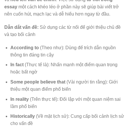
essay
một cách khéo léo ở phần này sẽ giúp bài viết trở
nên cuốn hút, mạch lạc và dễ hiểu hơn ngay từ đầu.
Dẫn dắt vấn đề:
Sử dụng các từ nối để giới thiệu chủ đề
và tạo bối cảnh
According to
(Theo như): Dùng để trích dẫn nguồn
thông tin đáng tin cậy
In fact
(Thực tế là): Nhấn mạnh một điểm quan trọng
hoặc bất ngờ
Some people believe that
(Vài người tin rằng): Giới
thiệu một quan điểm phổ biến
In reality
(Trên thực tế): Đối lập với một quan niệm sai
lầm phổ biến
Historically
(Về mặt lịch sử): Cung cấp bối cảnh lịch sử
cho vấn đề