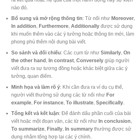
nào đó.
Bổ sung và mở rộng thông tin
: Từ nối như
Moreover
,
In addition
,
Furthermore
,
Additionally
được sử dụng
khi muốn thêm vào các ý tưởng hoặc thông tin mới, làm
phong phú thêm nội dung bài viết.
So sánh và đối chiếu
: Các cụm từ như
Similarly
,
On
the other hand
,
In contrast
,
Conversely
giúp người
viết đưa ra sự tương đồng hoặc khác biệt giữa các ý
tưởng, quan điểm.
Minh họa và làm rõ ý
: Khi cần đưa ra ví dụ cụ thể,
người viết thường sử dụng các từ nối như
For
example
,
For instance
,
To illustrate
,
Specifically
.
Tổng kết và kết luận
: Để đánh dấu phần cuối của bài
viết hoặc một đoạn văn, các từ nối như
In conclusion
,
To summarize
,
Finally
,
In summary
thường được sử
dụng nhằm tổng hợp lại các ý chính.