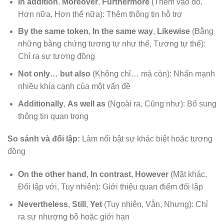
In addition
,
Moreover
,
Furthermore
(Thêm vào đó,
Hơn nữa, Hơn thế nữa): Thêm thông tin hỗ trợ
By the same token
,
In the same way
,
Likewise
(Bằng
những bằng chứng tương tự như thế, Tương tự thế):
Chỉ ra sự tương đồng
Not only… but also
(Không chỉ… mà còn): Nhấn mạnh
nhiều khía cạnh của một vấn đề
Additionally
,
As well as
(Ngoài ra, Cũng như): Bổ sung
thông tin quan trọng
So sánh và đối lập:
Làm nổi bật sự khác biệt hoặc tương
đồng
On the other hand
,
In contrast
,
However
(Mặt khác,
Đối lập với, Tuy nhiên): Giới thiệu quan điểm đối lập
Nevertheless
,
Still
,
Yet
(Tuy nhiên, Vẫn, Nhưng): Chỉ
ra sự nhượng bộ hoặc giới hạn