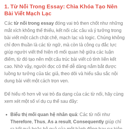
1. Từ Nối Trong Essay: Chìa Khóa Tạo Nên
Bài Viết Mạch Lạc
Các
từ nối trong essay
đóng vai trò then chốt như những
mắt xích không thể thiếu, kết nối các câu và ý tưởng trong
bài viết một cách chặt chẽ, mạch lạc và logic. Chúng không
chỉ đơn thuần là các từ ngữ, mà còn là công cụ đắc lực
giúp người viết thể hiện rõ mối quan hệ giữa các luận
điểm, từ đó tạo nên một cấu trúc bài viết có tính liên kết
cao. Nhờ vậy, người đọc có thể dễ dàng nắm bắt được
luồng tư tưởng của tác giả, theo dõi và hiểu sâu sắc nội
dung bài viết một cách trọn vẹn.
Để hiểu rõ hơn về vai trò đa dạng của các từ nối, hãy cùng
xem xét một số ví dụ cụ thể sau đây:
Biểu thị mối quan hệ nhân quả
: Các từ nối như
Therefore
,
Thus
,
As a result
,
Consequently
giúp chỉ
ra kết quả hoặc hệ quả của một hành động hay sự kiện