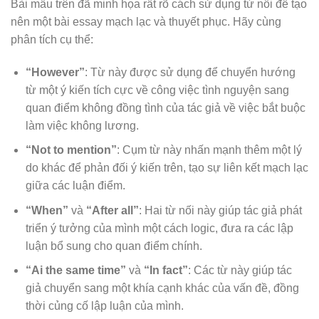
Bài mẫu trên đã minh họa rất rõ cách sử dụng từ nối để tạo
nên một bài essay mạch lạc và thuyết phục. Hãy cùng
phân tích cụ thể:
“However”
: Từ này được sử dụng để chuyển hướng
từ một ý kiến tích cực về công việc tình nguyện sang
quan điểm không đồng tình của tác giả về việc bắt buộc
làm việc không lương.
“Not to mention”
: Cụm từ này nhấn mạnh thêm một lý
do khác để phản đối ý kiến trên, tạo sự liên kết mạch lạc
giữa các luận điểm.
“When”
và
“After all”
: Hai từ nối này giúp tác giả phát
triển ý tưởng của mình một cách logic, đưa ra các lập
luận bổ sung cho quan điểm chính.
“Ai the same time”
và
“In fact”
: Các từ này giúp tác
giả chuyển sang một khía cạnh khác của vấn đề, đồng
thời củng cố lập luận của mình.